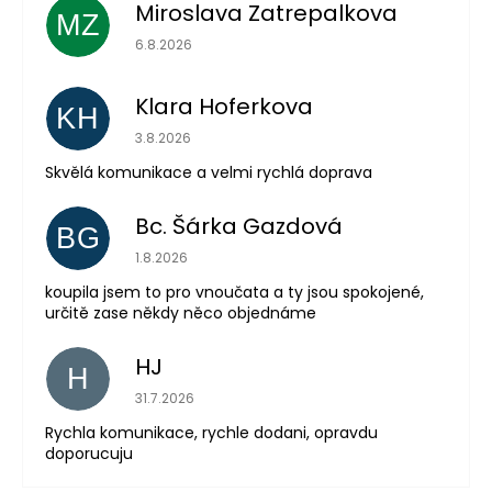
Miroslava Zatrepalkova
MZ
Hodnocení obchodu je 5 z 5 hvězdiček.
6.8.2026
Klara Hoferkova
KH
Hodnocení obchodu je 5 z 5 hvězdiček.
3.8.2026
Skvělá komunikace a velmi rychlá doprava
Bc. Šárka Gazdová
BG
Hodnocení obchodu je 5 z 5 hvězdiček.
1.8.2026
Odeslat
koupila jsem to pro vnoučata a ty jsou spokojené,
určitě zase někdy něco objednáme
Powered by chaterimo
HJ
H
Hodnocení obchodu je 5 z 5 hvězdiček.
31.7.2026
Rychla komunikace, rychle dodani, opravdu
doporucuju