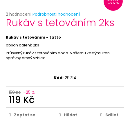
č
–25 %
u
j
Průměrné
2 hodnocení
Podrobnosti hodnocení
Rukáv s tetováním 2ks
e
hodnocení
produktu
m
je
e
5,0
Rukáv s tetováním - tatto
z
obsah balení: 2ks
5
LEVNÁ
hvězdiček.
Průsvitný rukáv s tetováním dodá Vašemu kostýmu ten
PAPÍROVÁ
správny drsný vzhled.
MASKA
K
DOMALOVÁNÍ
39
Kód:
29714
Kč
Původně:
49
159 Kč
–25 %
119 Kč
Kč
Zeptat se
Hlídat
Sdílet