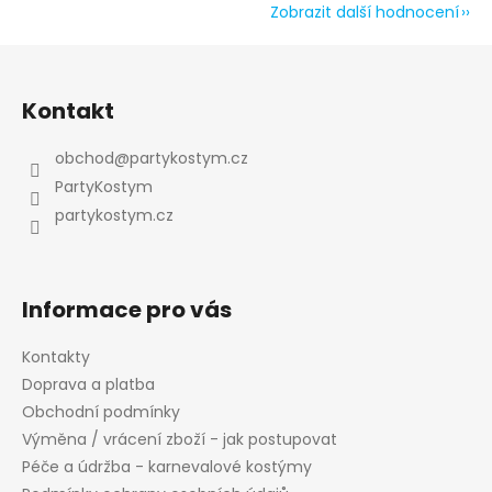
Zobrazit další hodnocení
Z
á
Kontakt
p
a
obchod
@
partykostym.cz
t
PartyKostym
í
partykostym.cz
Informace pro vás
Kontakty
Doprava a platba
Obchodní podmínky
Výměna / vrácení zboží - jak postupovat
Péče a údržba - karnevalové kostýmy