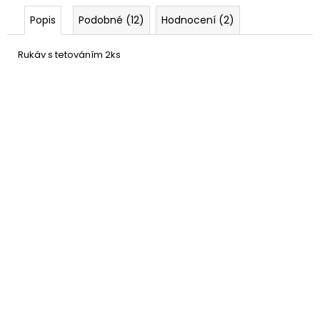
Popis
Podobné (12)
Hodnocení (2)
Rukáv s tetováním 2ks
Nalepovací tetování -
39 Kč
kostlivec
DO KOŠÍKU
Skladem
(více jak100 ks)
–73 %
Nalepovací tetování s
89 Kč
pavouky 16ks
DETAIL
Momentálně nedostupné
–40 %
Rukáv - s tetováním 2ks
89 Kč
DETAIL
Momentálně nedostupné
–31 %