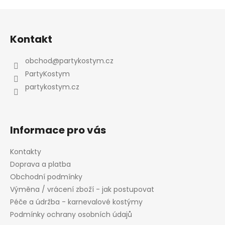
Z
á
Odeslat
Kontakt
p
Powered by chaterimo
a
obchod
@
partykostym.cz
t
PartyKostym
í
partykostym.cz
Informace pro vás
Kontakty
Doprava a platba
Obchodní podmínky
Výměna / vrácení zboží - jak postupovat
Péče a údržba - karnevalové kostýmy
Podmínky ochrany osobních údajů