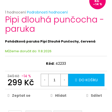
č
KČ
–14 %
u
j
Průměrné
1 hodnocení
Podrobnosti hodnocení
Pipi dlouhá punčocha -
e
hodnocení
produktu
m
paruka
je
e
5,0
z
5
Pohádková paruka Pipi Dlouhé Punčochy, červená
ROZLUČKA
hvězdiček.
SE
SVOBOBODOU
Můžeme doručit do:
11.8.2026
-
SADA
Kód:
42233
ODZNAKŮ
7KS
69
349 Kč
–14 %
Kč
299 Kč
DO KOŠÍKU
Původně:
129
Kč
Zeptat se
Hlídat
Sdílet