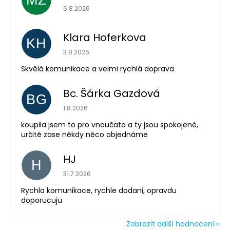
Hodnocení obchodu je 5 z 5 hvězdiček.
6.8.2026
Klara Hoferkova
KH
Hodnocení obchodu je 5 z 5 hvězdiček.
3.8.2026
Skvělá komunikace a velmi rychlá doprava
Bc. Šárka Gazdová
BG
Hodnocení obchodu je 5 z 5 hvězdiček.
1.8.2026
koupila jsem to pro vnoučata a ty jsou spokojené,
určitě zase někdy něco objednáme
HJ
H
Hodnocení obchodu je 5 z 5 hvězdiček.
31.7.2026
Rychla komunikace, rychle dodani, opravdu
doporucuju
Zobrazit další hodnocení