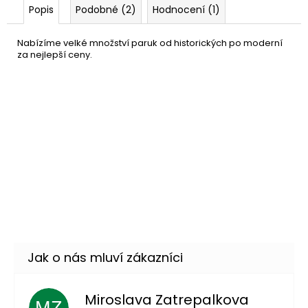
Popis
Podobné (2)
Hodnocení (1)
Nabízíme velké množství paruk od historických po moderní
za nejlepší ceny.
Síťka pod paruku
49 Kč
DO KOŠÍKU
Skladem
(85 ks)
–16 %
Síťka pod paruku - tělová
79 Kč
barva
DO KOŠÍKU
Skladem
(6 ks)
–33 %
Miroslava Zatrepalkova
MZ