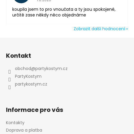
koupila jsem to pro vnoučata a ty jsou spokojené,
určitě zase někdy něco objednáme
Zobrazit další hodnocení
Z
á
Kontakt
p
a
obchod
@
partykostym.cz
t
PartyKostym
í
partykostym.cz
Informace pro vás
Kontakty
Doprava a platba