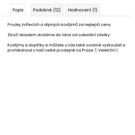
Popis
Podobné (12)
Hodnocení (1)
Prodej zvířecích a vtipných kostýmů za nejlepší ceny.
Zboží skladem dodáme do 1dne od odeslání zásilky
Kostýmy a doplňky si můžete u nás také osobně vyzkoušet a
prohlédnout v naší velké prodejně na Praze 7, Veletržní 1.
Deštník na hlavu
119 Kč
DO KOŠÍKU
Skladem
(4 ks)
–37 %
Maska žáby latexová -
659 Kč
celohlavová
DETAIL
Momentálně nedostupné
–17 %
Disco návleky na nohy - 80.
189 Kč