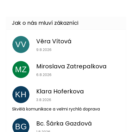
Skladem
(3 ks)
Věra Vítová
VV
Hodnocení obchodu je 5 z 5 hvězdiček.
9.8.2026
Miroslava Zatrepalkova
MZ
Hodnocení obchodu je 5 z 5 hvězdiček.
6.8.2026
Klara Hoferkova
KH
Odeslat
Hodnocení obchodu je 5 z 5 hvězdiček.
3.8.2026
Powered by chaterimo
Skvělá komunikace a velmi rychlá doprava
Bc. Šárka Gazdová
BG
Hodnocení obchodu je 5 z 5 hvězdiček.
1.8.2026