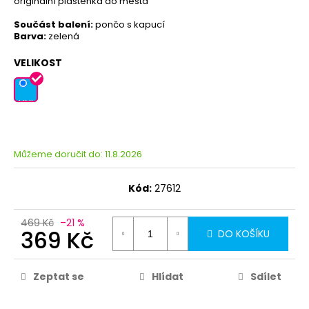
originální pláštěnka do města
Součást balení:
pončo s kapucí
Barva:
zelená
VELIKOST
UNI
Můžeme doručit do:
11.8.2026
Kód:
27612
469 Kč
–21 %
369 Kč
DO KOŠÍKU
Zeptat se
Hlídat
Sdílet