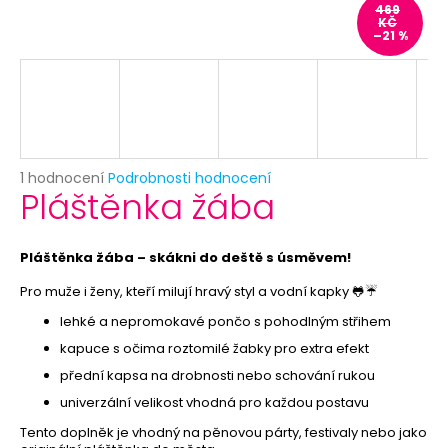
č
469
u
KČ
–21 %
j
e
m
e
SKLENĚNÁ
Průměrné
1 hodnocení
Podrobnosti hodnocení
LAHVIČKA
Pláštěnka žába
hodnocení
S
produktu
KORKEM
je
7
5,0
Pláštěnka žába – skákni do deště s úsměvem!
Kč
z
Původně:
5
Pro muže i ženy, kteří milují hravý styl a vodní kapky 🐸☔
12
hvězdiček.
Kč
lehké a nepromokavé pončo s pohodlným střihem
kapuce s očima roztomilé žabky pro extra efekt
přední kapsa na drobnosti nebo schování rukou
univerzální velikost vhodná pro každou postavu
Tento doplněk je vhodný na pěnovou párty, festivaly nebo jako