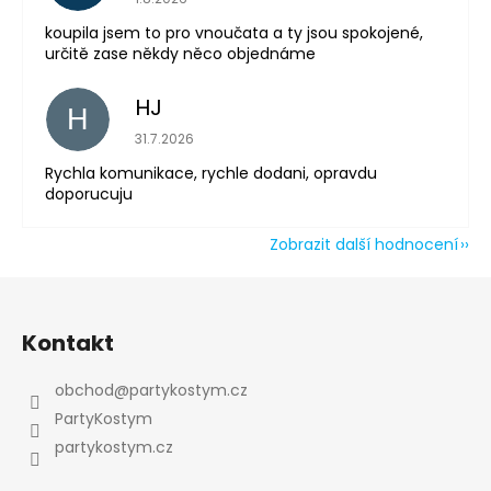
koupila jsem to pro vnoučata a ty jsou spokojené,
určitě zase někdy něco objednáme
HJ
H
Hodnocení obchodu je 5 z 5 hvězdiček.
31.7.2026
Rychla komunikace, rychle dodani, opravdu
doporucuju
Zobrazit další hodnocení
Z
á
Kontakt
p
a
obchod
@
partykostym.cz
t
PartyKostym
í
partykostym.cz