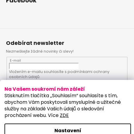
Facebook
Odebírat newsletter
Nezmeškejte žádné novinky či slevy!
E-mail
Vložením e-mailu souhlasíte s
podmínkami ochrany
osobních údajů
Na Vašem soukromí nám záleží
PŘIHLÁSIT SE
Stisknutím tlačítka „Souhlasím“ souhlasíte s tím,
abychom Vám poskytovali smysluplné a užitečné
služby na základě Vašich údajů o sledování
procházení webu. Více
ZDE
Vytvořil Shoptet
Upravilo studio:
Copyright 2026
PartyKostym.cz
. Všechna práva
Nastavení