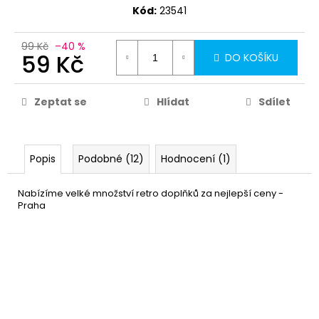
Kód:
23541
99 Kč
–40 %
59 Kč
DO KOŠÍKU
Zeptat se
Hlídat
Sdílet
Popis
Podobné (12)
Hodnocení (1)
Nabízíme velké množství retro doplňků za nejlepší ceny -
Praha
Síťovaný top - neonově
199 Kč
zelená
DETAIL
Skladem
(1 ks)
–37 %