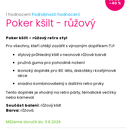
č
–40 %
u
j
Průměrné
1 hodnocení
Podrobnosti hodnocení
Poker kšilt - růžový
e
hodnocení
produktu
m
je
e
5,0
Poker kšilt – růžový retro styl
z
Pro všechny, kteří chtějí zazářit s výrazným doplňkem 🃏🎉
5
ČELENKA
hvězdiček.
stylový průhledný kšilt v neonově růžové barvě
PRO
PRINCEZNU
pružná guma pro pohodlné nošení
29
ikonický doplněk pro 80. léta, diskotéky i kostýmové
Kč
akce
Původně:
49
snadno kombinovatelný s dalšími retro prvky
Kč
Tento doplněk je vhodný na retro párty, tématické večírky
nebo karneval.
Součást balení:
růžový kšilt
Barva:
růžová
Můžeme doručit do:
11.8.2026