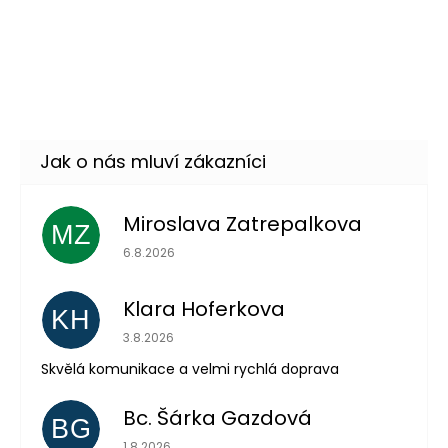
Dámský kostým 80. léta -
849 Kč
tepláková souprava
DETAIL
Skladem
(2 ks)
–43 %
Miroslava Zatrepalkova
MZ
Hodnocení obchodu je 5 z 5 hvězdiček.
6.8.2026
Klara Hoferkova
KH
Hodnocení obchodu je 5 z 5 hvězdiček.
3.8.2026
Skvělá komunikace a velmi rychlá doprava
Odeslat
Bc. Šárka Gazdová
BG
Hodnocení obchodu je 5 z 5 hvězdiček.
Powered by chaterimo
1.8.2026