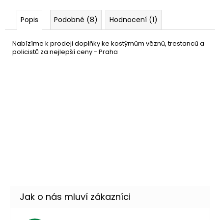
Popis
Podobné (8)
Hodnocení (1)
Nabízíme k prodeji doplňky ke kostýmům věznů, trestanců a
policistů za nejlepší ceny - Praha
Policejní obušek
69 Kč
DO KOŠÍKU
Skladem
(9 ks)
–12 %
Samopal s kulatým
169 Kč
zásobníkem - Mafia
DO KOŠÍKU
Skladem
(8 ks)
–29 %