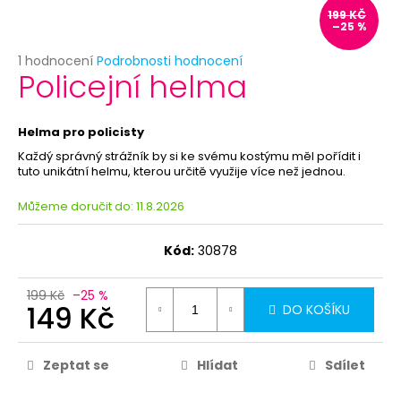
č
199 KČ
u
–25 %
j
e
Průměrné
1 hodnocení
Podrobnosti hodnocení
Policejní helma
hodnocení
m
produktu
e
je
5,0
Helma pro policisty
z
PRIORITNÍ
Každý správný strážník by si ke svému kostýmu měl pořídit i
5
ZPRACOVÁNÍ
tuto unikátní helmu, kterou určitě využije více než jednou.
hvězdiček.
OBJEDNÁVKY
Můžeme doručit do:
11.8.2026
29
Kč
Kód:
30878
199 Kč
–25 %
149 Kč
DO KOŠÍKU
Zeptat se
Hlídat
Sdílet