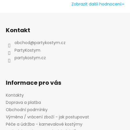
Zobrazit další hodnocení
Z
Odeslat
á
Kontakt
p
Powered by chaterimo
a
obchod
@
partykostym.cz
t
PartyKostym
í
partykostym.cz
Informace pro vás
Kontakty
Doprava a platba
Obchodní podmínky
Výměna / vrácení zboží - jak postupovat
Péče a údržba - karnevalové kostýmy