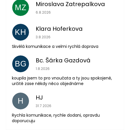
Miroslava Zatrepalkova
MZ
Hodnocení obchodu je 5 z 5 hvězdiček.
6.8.2026
Klara Hoferkova
KH
Hodnocení obchodu je 5 z 5 hvězdiček.
3.8.2026
Skvělá komunikace a velmi rychlá doprava
Bc. Šárka Gazdová
BG
Hodnocení obchodu je 5 z 5 hvězdiček.
1.8.2026
koupila jsem to pro vnoučata a ty jsou spokojené,
určitě zase někdy něco objednáme
HJ
H
Hodnocení obchodu je 5 z 5 hvězdiček.
31.7.2026
Rychla komunikace, rychle dodani, opravdu
doporucuju