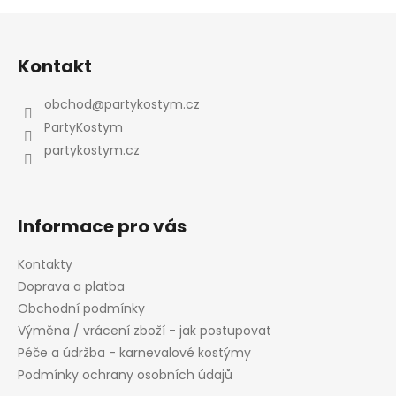
Z
á
Kontakt
p
a
obchod
@
partykostym.cz
t
PartyKostym
í
partykostym.cz
Informace pro vás
Kontakty
Doprava a platba
Obchodní podmínky
Výměna / vrácení zboží - jak postupovat
Péče a údržba - karnevalové kostýmy
Podmínky ochrany osobních údajů