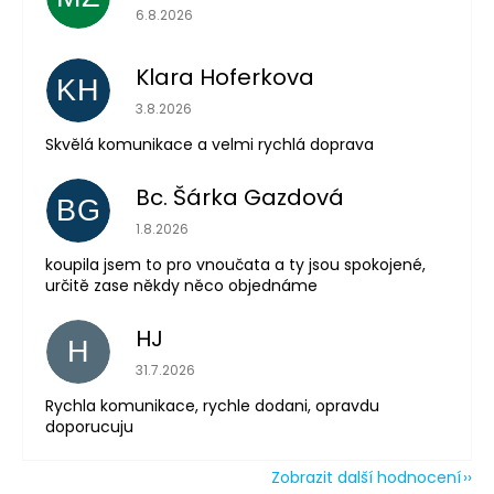
Hodnocení obchodu je 5 z 5 hvězdiček.
6.8.2026
Klara Hoferkova
KH
Hodnocení obchodu je 5 z 5 hvězdiček.
3.8.2026
Odeslat
Skvělá komunikace a velmi rychlá doprava
Powered by chaterimo
Bc. Šárka Gazdová
BG
Hodnocení obchodu je 5 z 5 hvězdiček.
1.8.2026
koupila jsem to pro vnoučata a ty jsou spokojené,
určitě zase někdy něco objednáme
HJ
H
Hodnocení obchodu je 5 z 5 hvězdiček.
31.7.2026
Rychla komunikace, rychle dodani, opravdu
doporucuju
Zobrazit další hodnocení