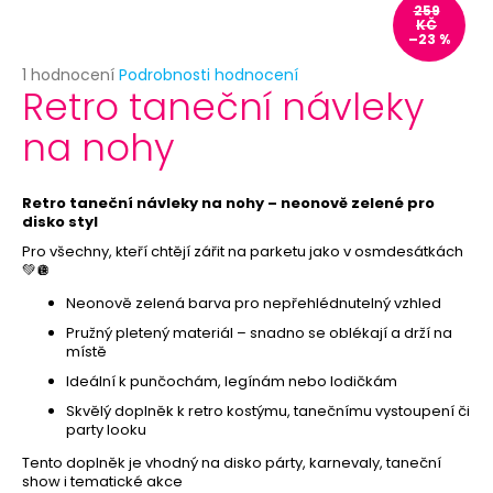
č
259
u
KČ
–23 %
j
e
Průměrné
1 hodnocení
Podrobnosti hodnocení
Retro taneční návleky
hodnocení
m
produktu
e
na nohy
je
5,0
z
ČERNÝ
5
Retro taneční návleky na nohy – neonově zelené pro
VĚJÍŘ
hvězdiček.
disko styl
-
PAPÍROVÝ
Pro všechny, kteří chtějí zářit na parketu jako v osmdesátkách
💚🪩
39
Kč
Neonově zelená barva pro nepřehlédnutelný vzhled
Původně:
69
Pružný pletený materiál – snadno se oblékají a drží na
Kč
místě
Ideální k punčochám, legínám nebo lodičkám
Skvělý doplněk k retro kostýmu, tanečnímu vystoupení či
party looku
Tento doplněk je vhodný na disko párty, karnevaly, taneční
show i tematické akce