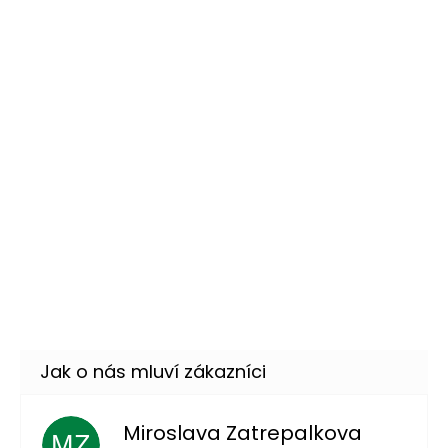
Zelené nalepovací nehty 12
79 Kč
ks
DO KOŠÍKU
Skladem
(3 ks)
Svítící neonové párty brýle
29 Kč
DO KOŠÍKU
Skladem
(9 ks)
Svítící neonové náramky
49 Kč
15ks
DETAIL
Momentálně nedostupné
Miroslava Zatrepalkova
MZ