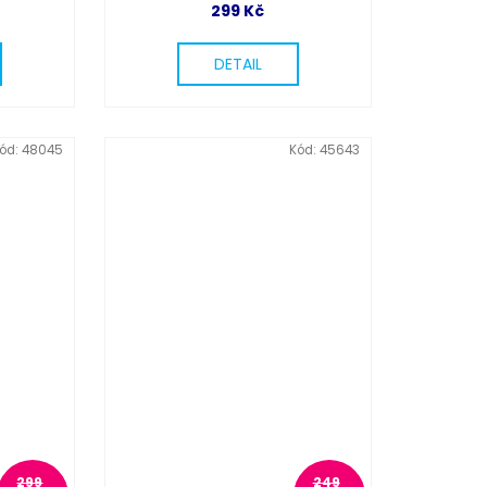
299 Kč
DETAIL
ód:
48045
Kód:
45643
299
249