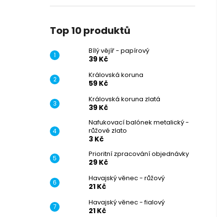
Top 10 produktů
Bílý vějíř - papírový
39 Kč
Královská koruna
59 Kč
Královská koruna zlatá
39 Kč
Nafukovací balónek metalický -
růžové zlato
3 Kč
Prioritní zpracování objednávky
29 Kč
Havajský věnec - růžový
21 Kč
Havajský věnec - fialový
21 Kč