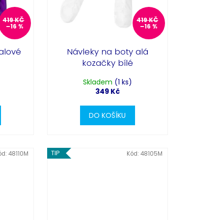
419 KČ
419 KČ
–16 %
–16 %
ialové
Návleky na boty alá
kozačky bílé
Skladem
(1 ks)
349 Kč
DO KOŠÍKU
TIP
ód:
48110M
Kód:
48105M