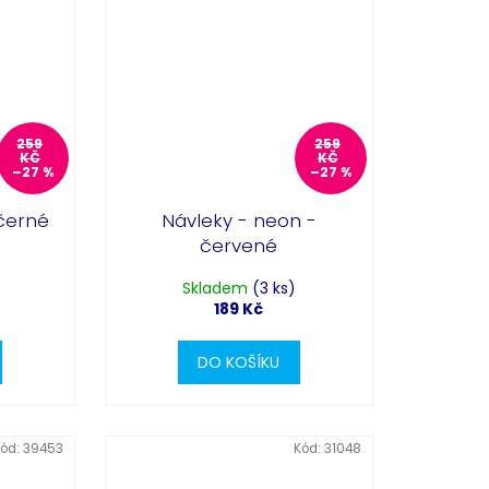
259
259
KČ
KČ
–27 %
–27 %
černé
Návleky - neon -
červené
Skladem
(3 ks)
189 Kč
DO KOŠÍKU
ód:
39453
Kód:
31048