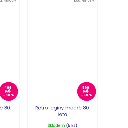
d:
48106M
Kód:
48103M
499
599
KČ
KČ
–30 %
–50 %
é 80.
Retro legíny modré 80.
léta
Skladem
(5 ks)