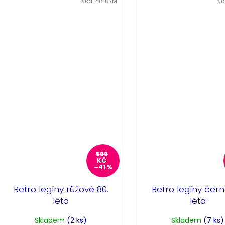
Kód:
48107M
Kó
599
KČ
–41 %
Retro legíny růžové 80.
Retro legíny čern
léta
léta
Skladem
(2 ks)
Skladem
(7 ks)