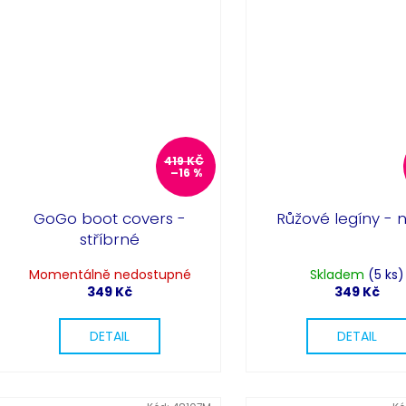
419 KČ
–16 %
GoGo boot covers -
Růžové legíny - 
stříbrné
Momentálně nedostupné
Skladem
(5 ks)
349 Kč
349 Kč
DETAIL
DETAIL