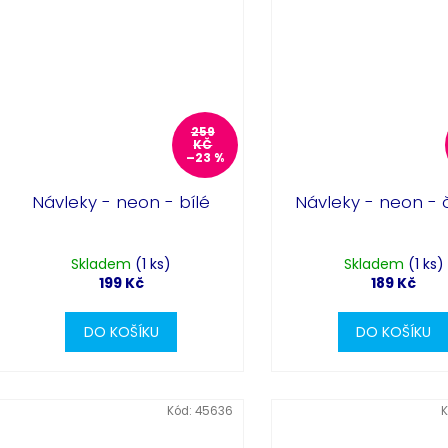
259
KČ
–23 %
Návleky - neon - bílé
Návleky - neon - 
Skladem
(1 ks)
Skladem
(1 ks)
199 Kč
189 Kč
DO KOŠÍKU
DO KOŠÍKU
Kód:
45636
K