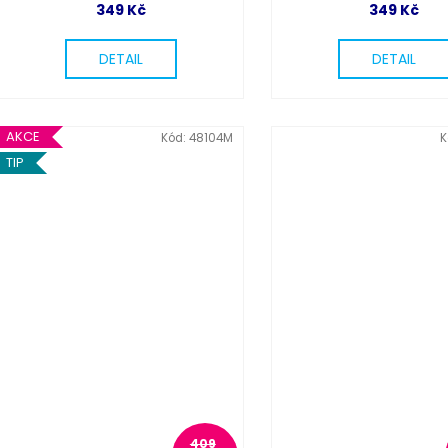
349 Kč
349 Kč
DETAIL
DETAIL
AKCE
Kód:
48104M
K
TIP
409