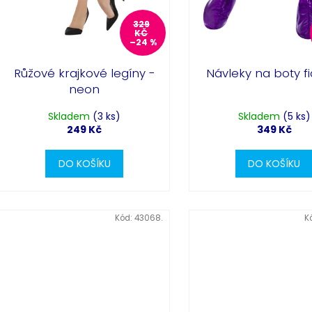
t
ů
329
KČ
–24 %
Růžové krajkové legíny -
Návleky na boty f
neon
Skladem
(3 ks)
Skladem
(5 ks)
249 Kč
349 Kč
DO KOŠÍKU
DO KOŠÍKU
Kód:
43068.
K