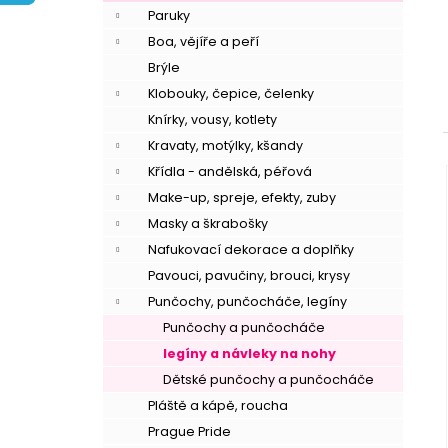
í
Paruky
p
Boa, vějíře a peří
a
Brýle
n
Klobouky, čepice, čelenky
e
Knírky, vousy, kotlety
l
Kravaty, motýlky, kšandy
Křídla - andělská, péřová
Make-up, spreje, efekty, zuby
Masky a škrabošky
Nafukovací dekorace a doplňky
Pavouci, pavučiny, brouci, krysy
Punčochy, punčocháče, legíny
Punčochy a punčocháče
legíny a návleky na nohy
Dětské punčochy a punčocháče
Pláště a kápě, roucha
Prague Pride