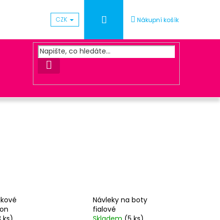
Přihlášení
CZK
Nákupní košík
HLEDAT
Následující
UNA ZLATÁ
jkové
Návleky na boty
eon
fialové
3 ks)
Skladem
(5 ks)