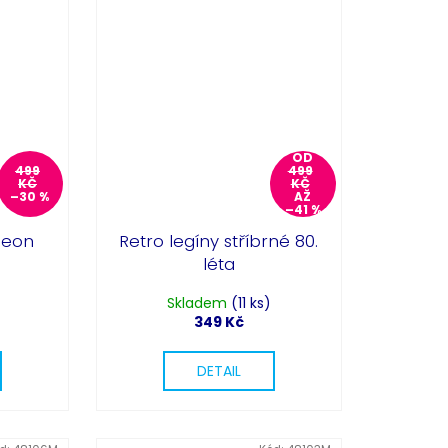
Partykostym.cz - online
OD
499
499
KČ
KČ
–30 %
AŽ
–41 %
neon
Retro legíny stříbrné 80.
léta
Skladem
(11 ks)
349 Kč
DETAIL