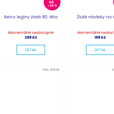
KČ
–26 %
Retro legíny zlaté 80. léta
Žluté návleky na
Momentálně nedostupné
Momentálně nedos
299 Kč
199 Kč
DETAIL
DETAIL
Kód:
45644
K