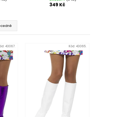
349 Kč
ecedně
ód:
43067.
Kód:
43065.