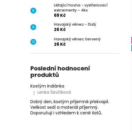
Létající hovna - vystřelovací
exkrementy – 4ks
69 Kč
Havajský věnec - žlutý
26 Kč
Havajský věnec červený
26 Kč
Poslední hodnocení
produktů
Kostým Indiánka
Lenka Ševčíková
|
Hodnocení produktu je 5 z 5 hvězdiček.
Dobrý den, kostým příjemně překvapil.
Velikost sedí a materiál příjemný.
Doporučuji i vzhledem k ceně šatů.