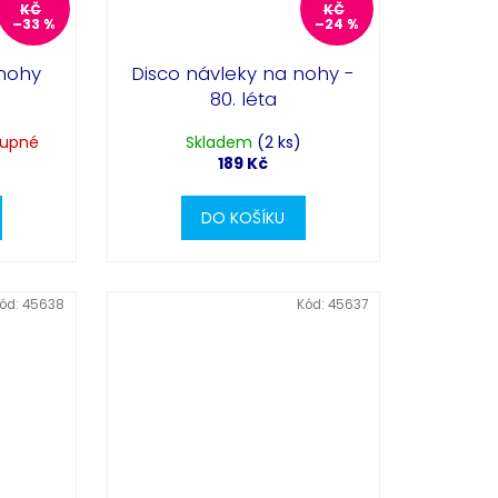
KČ
KČ
–33 %
–24 %
 nohy
Disco návleky na nohy -
80. léta
tupné
Skladem
(2 ks)
189 Kč
DO KOŠÍKU
ód:
45638
Kód:
45637