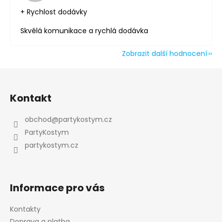
+ Rychlost dodávky
Skvělá komunikace a rychlá dodávka
Zobrazit další hodnocení
Z
á
Kontakt
p
a
obchod
@
partykostym.cz
t
PartyKostym
í
partykostym.cz
Informace pro vás
Kontakty
Doprava a platba