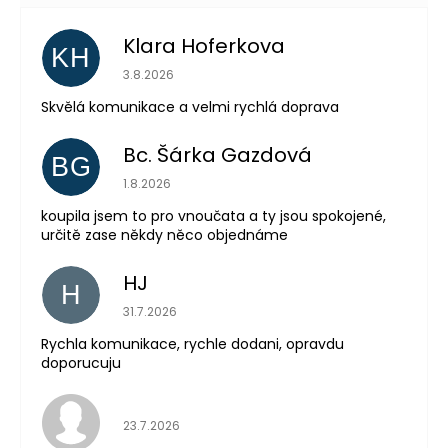
Klara Hoferkova
KH
Hodnocení obchodu je 5 z 5 hvězdiček.
3.8.2026
Skvělá komunikace a velmi rychlá doprava
Bc. Šárka Gazdová
BG
Hodnocení obchodu je 5 z 5 hvězdiček.
1.8.2026
Odeslat
koupila jsem to pro vnoučata a ty jsou spokojené,
Powered by chaterimo
určitě zase někdy něco objednáme
HJ
H
Hodnocení obchodu je 5 z 5 hvězdiček.
31.7.2026
Rychla komunikace, rychle dodani, opravdu
doporucuju
Hodnocení obchodu je 5 z 5 hvězdiček.
23.7.2026