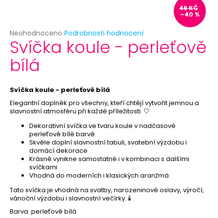
č
49 KČ
u
–40 %
j
e
Průměrné
Neohodnoceno
Podrobnosti hodnocení
Svíčka koule - perleťově
hodnocení
m
produktu
e
bílá
je
0,0
z
HAVAJSKÝ
5
Svíčka koule - perleťově bílá
VĚNEC
hvězdiček.
-
Elegantní doplněk pro všechny, kteří chtějí vytvořit jemnou a
FIALOVÝ
slavnostní atmosféru při každé příležitosti. 🤍
21
Dekorativní svíčka ve tvaru koule v nadčasové
Kč
perleťově bílé barvě
Původně:
Skvěle doplní slavnostní tabuli, svatební výzdobu i
39
domácí dekorace
Kč
Krásně vynikne samostatně i v kombinaci s dalšími
svíčkami
Vhodná do moderních i klasických aranžmá
Tato svíčka je vhodná na svatby, narozeninové oslavy, výročí,
vánoční výzdobu i slavnostní večírky. 🕯️
Barva: perleťově bílá