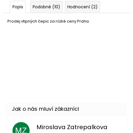
Popis
Podobné (10)
Hodnocení (2)
Prodej vtipných čepic za nízké ceny Praha.
Vánoční zvon
119 Kč
DO KOŠÍKU
Skladem
(6 ks)
–37 %
Kostým vánočního krocana
1 699 Kč
DETAIL
Skladem
(2 ks)
–22 %
Miroslava Zatrepalkova
MZ