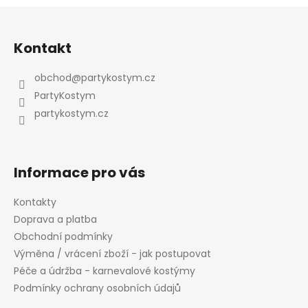
Z
á
Odeslat
Kontakt
p
Powered by chaterimo
a
obchod
@
partykostym.cz
t
PartyKostym
í
partykostym.cz
Informace pro vás
Kontakty
Doprava a platba
Obchodní podmínky
Výměna / vrácení zboží - jak postupovat
Péče a údržba - karnevalové kostýmy
Podmínky ochrany osobních údajů