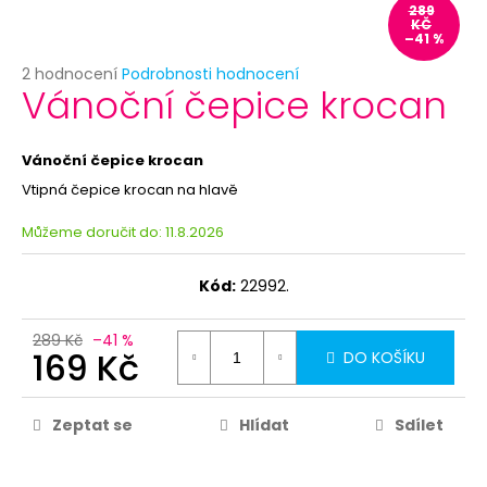
č
289
u
KČ
–41 %
j
e
Průměrné
2 hodnocení
Podrobnosti hodnocení
Vánoční čepice krocan
hodnocení
m
produktu
e
je
5,0
Vánoční čepice krocan
z
BÍLÝ
Vtipná čepice krocan na hlavě
5
VĚJÍŘ
hvězdiček.
-
Můžeme doručit do:
11.8.2026
PAPÍROVÝ
39
Kód:
22992.
Kč
Původně:
69
289 Kč
–41 %
Kč
169 Kč
DO KOŠÍKU
Zeptat se
Hlídat
Sdílet