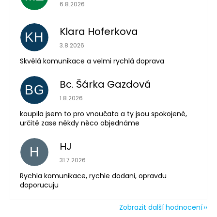
Hodnocení obchodu je 5 z 5 hvězdiček.
6.8.2026
Klara Hoferkova
KH
Hodnocení obchodu je 5 z 5 hvězdiček.
3.8.2026
Skvělá komunikace a velmi rychlá doprava
Bc. Šárka Gazdová
BG
Hodnocení obchodu je 5 z 5 hvězdiček.
1.8.2026
koupila jsem to pro vnoučata a ty jsou spokojené,
určitě zase někdy něco objednáme
HJ
H
Hodnocení obchodu je 5 z 5 hvězdiček.
31.7.2026
Rychla komunikace, rychle dodani, opravdu
doporucuju
Zobrazit další hodnocení