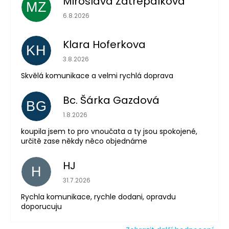
Miroslava Zatrepalkova
MZ
Hodnocení obchodu je 5 z 5 hvězdiček.
6.8.2026
Klara Hoferkova
KH
Hodnocení obchodu je 5 z 5 hvězdiček.
Odeslat
3.8.2026
Skvělá komunikace a velmi rychlá doprava
Powered by chaterimo
Bc. Šárka Gazdová
BG
Hodnocení obchodu je 5 z 5 hvězdiček.
1.8.2026
koupila jsem to pro vnoučata a ty jsou spokojené,
určitě zase někdy něco objednáme
HJ
H
Hodnocení obchodu je 5 z 5 hvězdiček.
31.7.2026
Rychla komunikace, rychle dodani, opravdu
doporucuju