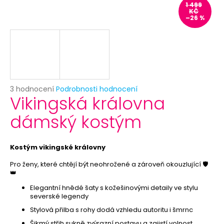
č
1 499
u
KČ
–26 %
j
e
m
e
KLOBOUK
Průměrné
3 hodnocení
Podrobnosti hodnocení
-
Vikingská královna
hodnocení
CYLINDR
produktu
ČERNÝ
dámský kostým
je
99
5,0
Kč
z
Původně:
5
Kostým vikingské královny
149
hvězdiček.
Kč
Pro ženy, které chtějí být neohrožené a zároveň okouzlující 🛡️
👑
Elegantní hnědé šaty s kožešinovými detaily ve stylu
severské legendy
Stylová přilba s rohy dodá vzhledu autoritu i šmrnc
Šikmý střih sukně zvýrazní postavu a zajistí volnost