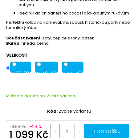
pohybu
Ideální i do chladnějšího počasí díky dlouhým rukávům
Perfektní volba na karneval, masopust, historickou párty nebo
tematický tábor
Součást balení:
šaty, čepice s rohy, pásek
Barva:
hnědá, černá
VELIKOST
S 36-38
M 40-42
L 44-46
Můžeme doručit do:
Zvolte variantu
Kód:
Zvolte variantu
1 499 Kč
–26 %
1 099 Kč
DO KOŠÍKU