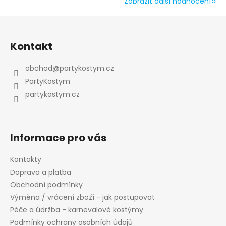
Zobrazit další hodnocení
Z
á
Kontakt
p
a
obchod
@
partykostym.cz
t
PartyKostym
í
partykostym.cz
Informace pro vás
Kontakty
Doprava a platba
Obchodní podmínky
Výměna / vrácení zboží - jak postupovat
Péče a údržba - karnevalové kostýmy
Podmínky ochrany osobních údajů