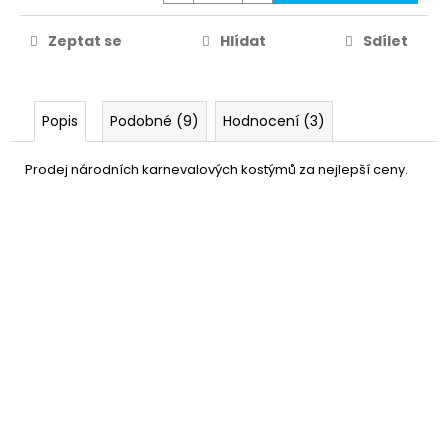
Zeptat se
Hlídat
Sdílet
Popis
Podobné (9)
Hodnocení (3)
Prodej národních karnevalových kostýmů za nejlepší ceny.
Blond paruka bez ofiny
399 Kč
DO KOŠÍKU
Skladem
(1 ks)
–20 %
Pravěký náhrdelník, náušnice
219 Kč
a náramek
DETAIL
Momentálně nedostupné
–24 %