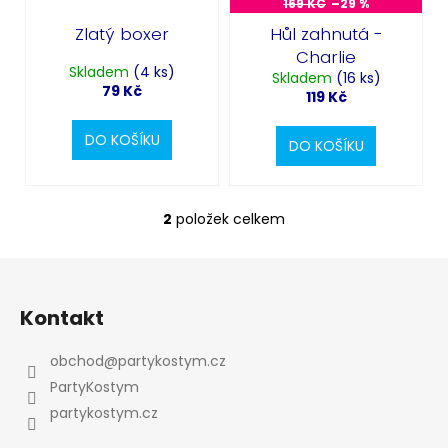
169 KČ
–29 %
ů
Zlatý boxer
Hůl zahnutá -
Charlie
Skladem
(4 ks)
Skladem
(16 ks)
79 Kč
119 Kč
DO KOŠÍKU
DO KOŠÍKU
2
položek celkem
O
v
l
Z
á
á
d
Kontakt
p
a
a
c
obchod
@
partykostym.cz
Odeslat
t
í
PartyKostym
p
Powered by chaterimo
í
partykostym.cz
r