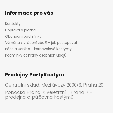
v
k
y
Informace pro vás
v
ý
Kontakty
p
Doprava a platba
i
Obchodní podmínky
s
Výměna / vrácení zboží - jak postupovat
u
Péče a údržba - karnevalové kostýmy
Podmínky ochrany osobních údajů
Prodejny PartyKostym
Centrální sklad: Mezi úvozy 2000/3, Praha 20
Pobočka Praha 7: Veletržní 1, Praha 7 -
prodejna a půjčovna kostýmů