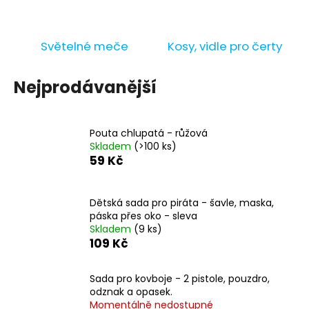
č
u
j
Světelné meče
Kosy, vidle pro čerty
e
m
e
Nejprodávanější
BÍLÝ
VĚJÍŘ
Pouta chlupatá - růžová
-
Skladem
(>100 ks)
PAPÍROVÝ
59 Kč
39
Kč
Původně:
Dětská sada pro piráta - šavle, maska,
69
páska přes oko - sleva
Kč
Skladem
(9 ks)
109 Kč
Sada pro kovboje - 2 pistole, pouzdro,
odznak a opasek.
Momentálně nedostupné