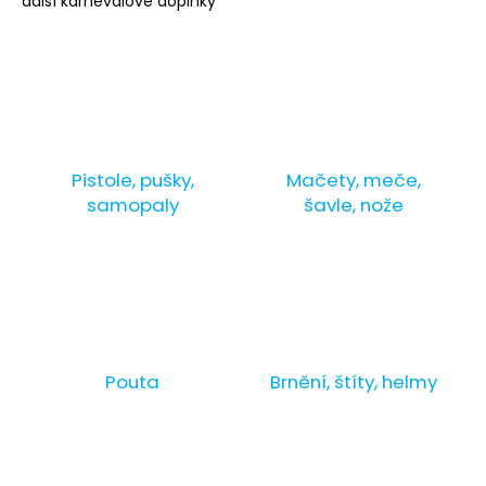
další karnevalové doplňky
a
j
í
t
?
Pistole, pušky,
Mačety, meče,
samopaly
šavle, nože
HLEDAT
D
o
Pouta
Brnění, štíty, helmy
p
o
r
u