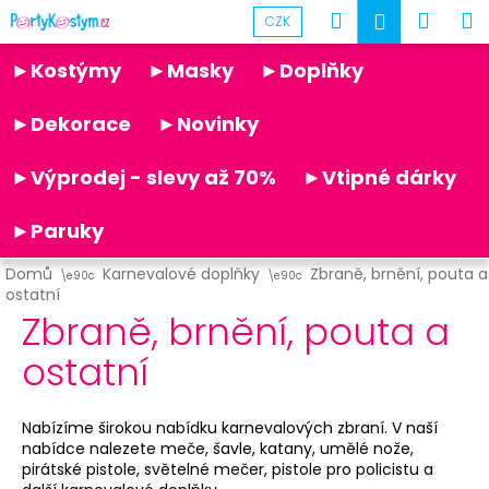
K
Přejít
Hledat
Náku
M
Přihlášen
CZK
na
o
obsah
Partykostym.cz - online
Zpět
Zpět
košík
š
►Kostýmy
►Masky
►Doplňky
í
C
k
►Dekorace
►Novinky
o
p
►Výprodej - slevy až 70%
►Vtipné dárky
o
t
►Paruky
ř
Domů
Karnevalové doplňky
Zbraně, brnění, pouta a
e
ostatní
b
Zbraně, brnění, pouta a
u
ostatní
j
e
t
Nabízíme širokou nabídku karnevalových zbraní. V naší
nabídce nalezete meče, šavle, katany, umělé nože,
e
pirátské pistole, světelné mečer, pistole pro policistu a
n