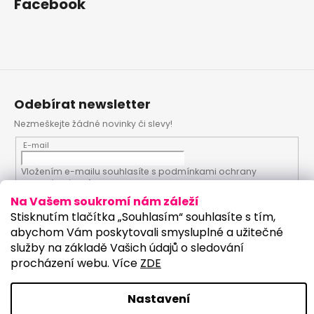
Facebook
Odebírat newsletter
Nezmeškejte žádné novinky či slevy!
E-mail
Vložením e-mailu souhlasíte s
podmínkami ochrany
osobních údajů
Na Vašem soukromí nám záleží
Stisknutím tlačítka „Souhlasím“ souhlasíte s tím,
PŘIHLÁSIT SE
abychom Vám poskytovali smysluplné a užitečné
služby na základě Vašich údajů o sledování
procházení webu. Více
ZDE
Vytvořil Shoptet
Upravilo studio:
Nastavení
Copyright 2026
PartyKostym.cz
. Všechna práva