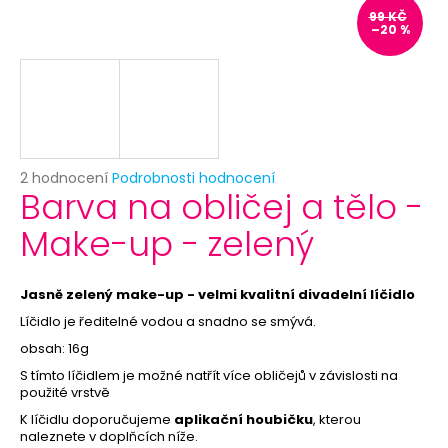
č
99 KČ
u
–20 %
j
e
m
e
BROŽ
Průměrné
2 hodnocení
Podrobnosti hodnocení
/
Barva na obličej a tělo -
hodnocení
ODZNAK
produktu
VLAJKA
Make-up - zelený
je
ČESKÁ
5,0
REPUBLIKA
z
29
5
Jasně zelený make-up - velmi kvalitní divadelní líčidlo
Kč
hvězdiček.
L
íčidlo je ředitelné vodou a snadno se smývá.
obsah: 16g
S tímto líčidlem je možné natřít více obličejů v závislosti na
použité vrstvě
K líčidlu doporučujeme
aplikační houbičku
, kterou
naleznete v doplňcích níže.