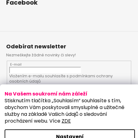
Facebook
Odebírat newsletter
Nezmeškejte žádné novinky či slevy!
E-mail
Vložením e-mailu souhlasíte s
podmínkami ochrany
osobních údajů
Na Vašem soukromí nám záleží
PŘIHLÁSIT SE
Stisknutím tlačítka „Souhlasím“ souhlasíte s tím,
abychom Vám poskytovali smysluplné a užitečné
služby na základě Vašich údajů o sledování
procházení webu. Více
ZDE
Vytvořil Shoptet
Upravilo studio:
Copyright 2026
PartyKostym.cz
. Všechna práva
Nastavení