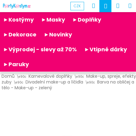
K
Přejít
Hledat
Náku
M
Přihlášen
CZK
na
o
obsah
Partykostym.cz - online
Zpět
Zpět
košík
š
►Kostýmy
►Masky
►Doplňky
í
C
k
►Dekorace
►Novinky
o
p
►Výprodej - slevy až 70%
►Vtipné dárky
o
t
►Paruky
ř
Domů
Karnevalové doplňky
Make-up, spreje, efekty
e
zuby
Divadelní make-up a líčidla
Barva na obličej a
b
tělo - Make-up - zelený
u
j
e
t
e
n