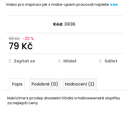
Video pro inspiraci jak s make-upem pracovat najdete
zde
Kód:
39138.
99 Kč
–20 %
79 Kč
Zeptat se
Hlídat
Sdílet
Popis
Podobné (12)
Hodnocení (2)
Nabízíme k prodeji divadelní líčidla a halloweenské doplňky
za nejlepší ceny.
Barva na obličej a tělo -
79 Kč