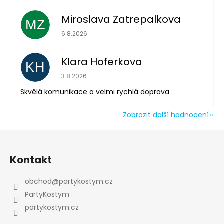
Miroslava Zatrepalkova
MZ
Hodnocení obchodu je 5 z 5 hvězdiček.
6.8.2026
Klara Hoferkova
KH
Hodnocení obchodu je 5 z 5 hvězdiček.
3.8.2026
Skvělá komunikace a velmi rychlá doprava
Zobrazit další hodnocení
Z
á
Kontakt
p
a
obchod
@
partykostym.cz
t
PartyKostym
í
partykostym.cz