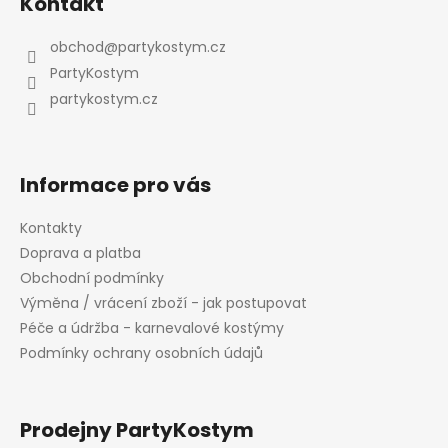
Kontakt
p
a
obchod
@
partykostym.cz
t
PartyKostym
í
partykostym.cz
Informace pro vás
Kontakty
Doprava a platba
Obchodní podmínky
Výměna / vrácení zboží - jak postupovat
Péče a údržba - karnevalové kostýmy
Podmínky ochrany osobních údajů
Prodejny PartyKostym