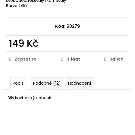
svobodou, festivaly i karnevaly
Barva: bílá
Kód:
80279
149 Kč
Zeptat se
Hlídat
Sdílet
Popis
Podobné (12)
Hodnocení
Bílý kovbojský klobouk
Dlouhý bič
119 Kč
DETAIL
Momentálně nedostupné