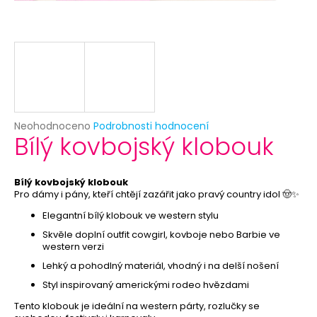
č
u
j
e
m
e
ANONYMOUS
Průměrné
Neohodnoceno
Podrobnosti hodnocení
-
Bílý kovbojský klobouk
hodnocení
KARNEVALOVÁ
produktu
MASKA
je
-
0,0
ŠKRABOŠKA
Bílý kovbojský klobouk
z
K
Pro dámy i pány, kteří chtějí zazářit jako pravý country idol 🤠✨
DOMALOVÁNÍ
5
Elegantní bílý klobouk ve western stylu
hvězdiček.
49
Skvěle doplní outfit cowgirl, kovboje nebo Barbie ve
Kč
western verzi
Původně:
59
Lehký a pohodlný materiál, vhodný i na delší nošení
Kč
Styl inspirovaný americkými rodeo hvězdami
Tento klobouk je ideální na western párty, rozlučky se