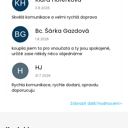
KH
Hodnocení obchodu je 5 z 5 hvězdiček.
3.8.2026
Odeslat
Skvělá komunikace a velmi rychlá doprava
Powered by chaterimo
Bc. Šárka Gazdová
BG
Hodnocení obchodu je 5 z 5 hvězdiček.
1.8.2026
koupila jsem to pro vnoučata a ty jsou spokojené,
určitě zase někdy něco objednáme
HJ
H
Hodnocení obchodu je 5 z 5 hvězdiček.
31.7.2026
Rychla komunikace, rychle dodani, opravdu
doporucuju
Zobrazit další hodnocení
Z
á