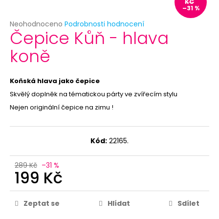
č
KČ
–31 %
u
j
Průměrné
Neohodnoceno
Podrobnosti hodnocení
Čepice Kůň - hlava
e
hodnocení
produktu
m
koně
je
e
0,0
z
5
Koňská hlava jako čepice
KORUNKA
hvězdiček.
PRO
Skvělý doplněk na tématickou párty ve zvířecím stylu
PRINCEZNU
Nejen originální čepice na zimu !
-
RŮŽOVÁ
29
Kč
Kód:
22165.
289 Kč
–31 %
199 Kč
Zeptat se
Hlídat
Sdílet