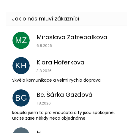
–31 %
Miroslava Zatrepalkova
MZ
Hodnocení obchodu je 5 z 5 hvězdiček.
6.8.2026
Klara Hoferkova
KH
Hodnocení obchodu je 5 z 5 hvězdiček.
3.8.2026
Skvělá komunikace a velmi rychlá doprava
Bc. Šárka Gazdová
BG
Hodnocení obchodu je 5 z 5 hvězdiček.
1.8.2026
koupila jsem to pro vnoučata a ty jsou spokojené,
určitě zase někdy něco objednáme
HJ