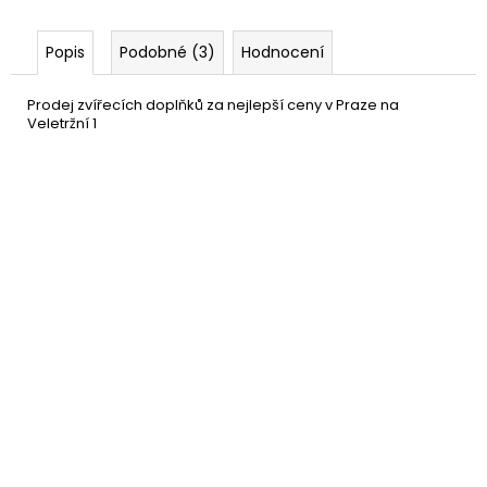
Popis
Podobné (3)
Hodnocení
Prodej zvířecích doplňků za nejlepší ceny v Praze na
Veletržní 1
Maska koně - koňská hlava
599 Kč
DO KOŠÍKU
Skladem
(1 ks)
–25 %
Maska koně - černá
599 Kč
DETAIL
Momentálně nedostupné
–14 %
Kostým koně
1 099 Kč
DETAIL
Momentálně nedostupné