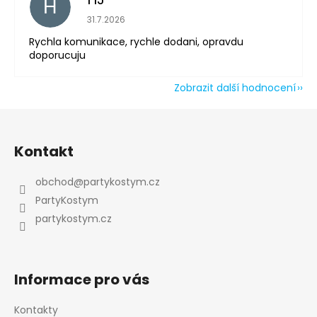
H
Hodnocení obchodu je 5 z 5 hvězdiček.
31.7.2026
Rychla komunikace, rychle dodani, opravdu
doporucuju
Zobrazit další hodnocení
Odeslat
Z
Powered by chaterimo
á
Kontakt
p
a
obchod
@
partykostym.cz
t
PartyKostym
í
partykostym.cz
Informace pro vás
Kontakty