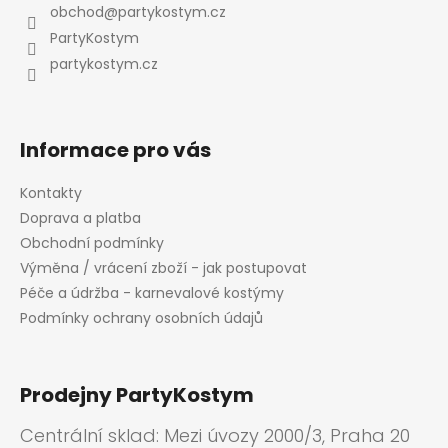
a
obchod
@
partykostym.cz
t
PartyKostym
í
partykostym.cz
Informace pro vás
Kontakty
Doprava a platba
Obchodní podmínky
Výměna / vrácení zboží - jak postupovat
Péče a údržba - karnevalové kostýmy
Podmínky ochrany osobních údajů
Prodejny PartyKostym
Centrální sklad: Mezi úvozy 2000/3, Praha 20