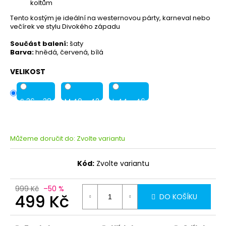
koltům
Tento kostým je ideální na westernovou párty, karneval nebo
večírek ve stylu Divokého západu
Součást balení:
šaty
Barva:
hnědá, červená, bílá
VELIKOST
S 36 - 38
M 40 - 42
L 44 - 46
Můžeme doručit do:
Zvolte variantu
Kód:
Zvolte variantu
999 Kč
–50 %
499 Kč
DO KOŠÍKU