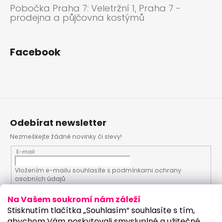
Pobočka Praha 7: Veletržní 1, Praha 7 -
prodejna a půjčovna kostýmů
Facebook
Odebírat newsletter
Nezmeškejte žádné novinky či slevy!
E-mail
Vložením e-mailu souhlasíte s
podmínkami ochrany
osobních údajů
Na Vašem soukromí nám záleží
PŘIHLÁSIT SE
Stisknutím tlačítka „Souhlasím“ souhlasíte s tím,
abychom Vám poskytovali smysluplné a užitečné