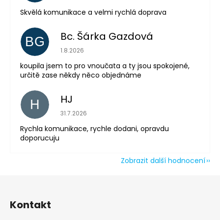
Skvělá komunikace a velmi rychlá doprava
Odeslat
Powered by chaterimo
Bc. Šárka Gazdová
BG
Hodnocení obchodu je 5 z 5 hvězdiček.
1.8.2026
koupila jsem to pro vnoučata a ty jsou spokojené,
určitě zase někdy něco objednáme
HJ
H
Hodnocení obchodu je 5 z 5 hvězdiček.
31.7.2026
Rychla komunikace, rychle dodani, opravdu
doporucuju
Zobrazit další hodnocení
Z
á
Kontakt
p