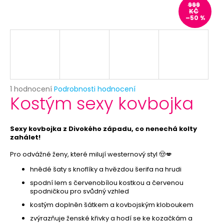
č
999
u
KČ
–50 %
j
e
m
e
PRAVÉ
Průměrné
1 hodnocení
Podrobnosti hodnocení
PAVÍ
Kostým sexy kovbojka
hodnocení
PEŘÍ
produktu
20-
je
30CM
5,0
Sexy kovbojka z Divokého západu, co nenechá kolty
29
z
zahálet!
Kč
5
Pro odvážné ženy, které milují westernový styl 🤠💋
hvězdiček.
hnědé šaty s knoflíky a hvězdou šerifa na hrudi
spodní lem s červenobílou kostkou a červenou
spodničkou pro svůdný vzhled
kostým doplněn šátkem a kovbojským kloboukem
zvýrazňuje ženské křivky a hodí se ke kozačkám a