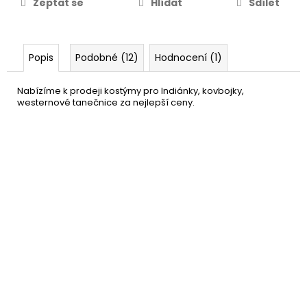
Zeptat se
Hlídat
Sdílet
Popis
Podobné (12)
Hodnocení (1)
Nabízíme k prodeji kostýmy pro Indiánky, kovbojky,
westernové tanečnice za nejlepší ceny.
Sada revolverů - koltů
129 Kč
DETAIL
Momentálně nedostupné
–43 %
Klobouk pro kovboje - hnědý
149 Kč
DO KOŠÍKU
Skladem
(8 ks)
–25 %
Klobouk pro kovboje - černý
159 Kč