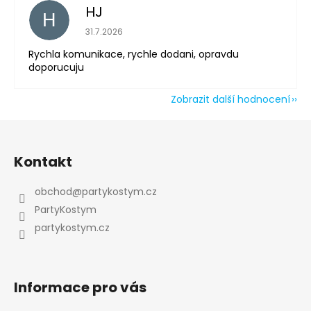
HJ
H
Hodnocení obchodu je 5 z 5 hvězdiček.
31.7.2026
Rychla komunikace, rychle dodani, opravdu
doporucuju
Zobrazit další hodnocení
Z
á
Kontakt
p
a
obchod
@
partykostym.cz
t
PartyKostym
í
partykostym.cz
Informace pro vás