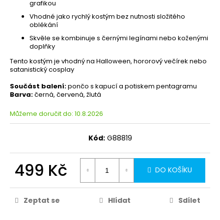
grafikou
Vhodné jako rychlý kostým bez nutnosti složitého
oblékání
Skvěle se kombinuje s černými legínami nebo koženými
doplňky
Tento kostým je vhodný na Halloween, hororový večírek nebo
satanistický cosplay
Součást balení:
pončo s kapucí a potiskem pentagramu
Barva:
černá, červená, žlutá
Můžeme doručit do:
10.8.2026
Kód:
G88819
499 Kč
DO KOŠÍKU
Zeptat se
Hlídat
Sdílet