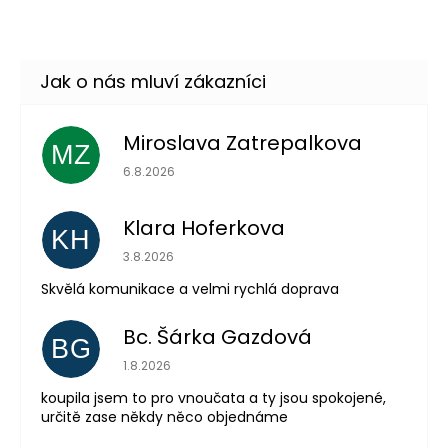
Skladem
(11 ks)
–50 %
Miroslava Zatrepalkova
MZ
Hodnocení obchodu je 5 z 5 hvězdiček.
6.8.2026
Odeslat
Klara Hoferkova
KH
Hodnocení obchodu je 5 z 5 hvězdiček.
Powered by chaterimo
3.8.2026
Skvělá komunikace a velmi rychlá doprava
Bc. Šárka Gazdová
BG
Hodnocení obchodu je 5 z 5 hvězdiček.
1.8.2026
koupila jsem to pro vnoučata a ty jsou spokojené,
určitě zase někdy něco objednáme