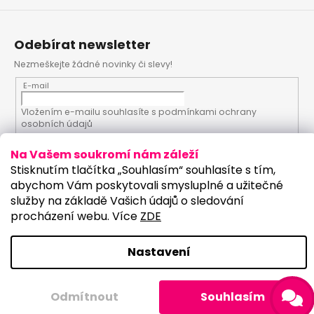
Odebírat newsletter
Nezmeškejte žádné novinky či slevy!
E-mail
Vložením e-mailu souhlasíte s
podmínkami ochrany
osobních údajů
Na Vašem soukromí nám záleží
PŘIHLÁSIT SE
Stisknutím tlačítka „Souhlasím“ souhlasíte s tím,
abychom Vám poskytovali smysluplné a užitečné
služby na základě Vašich údajů o sledování
procházení webu. Více
ZDE
Vytvořil Shoptet
Upravilo studio:
Copyright 2026
PartyKostym.cz
. Všechna práva
Nastavení
vyhrazena.
Upravit nastavení cookies
Odmítnout
Souhlasím