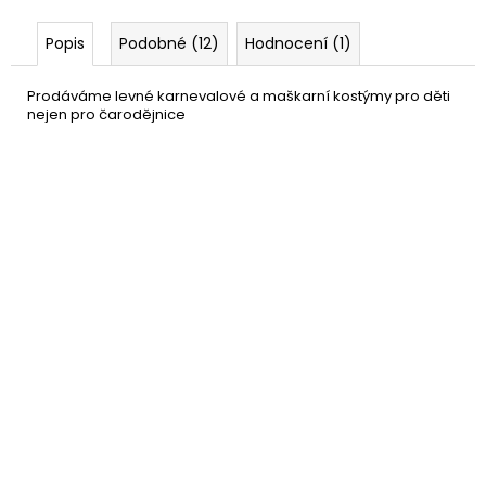
Popis
Podobné (12)
Hodnocení (1)
Prodáváme levné karnevalové a maškarní kostýmy pro děti
nejen pro čarodějnice
Blond paruka bez ofiny
399 Kč
DO KOŠÍKU
Skladem
(1 ks)
–20 %
Retro legíny černé 80. léta
349 Kč
DETAIL
Skladem
(7 ks)
–30 %
Pavouk v uchu - náušnice
99 Kč
2ks
DO KOŠÍKU
Skladem
(16 ks)