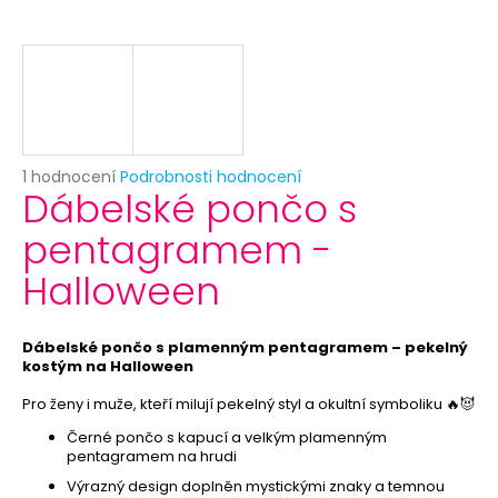
č
u
j
e
m
e
Průměrné
1 hodnocení
Podrobnosti hodnocení
PRIORITNÍ
Dábelské pončo s
hodnocení
ZPRACOVÁNÍ
produktu
OBJEDNÁVKY
pentagramem -
je
29
5,0
Halloween
Kč
z
5
hvězdiček.
Dábelské pončo s plamenným pentagramem – pekelný
kostým na Halloween
Pro ženy i muže, kteří milují pekelný styl a okultní symboliku 🔥😈
Černé pončo s kapucí a velkým plamenným
pentagramem na hrudi
Výrazný design doplněn mystickými znaky a temnou