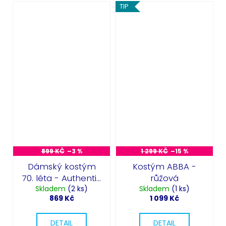
TIP
899 KČ
–3 %
1 299 KČ
–15 %
Dámský kostým
Kostým ABBA -
70. léta - Authentic
růžová
Skladem
70s Chic
(2 ks)
Skladem
(1 ks)
869 Kč
1 099 Kč
DETAIL
DETAIL