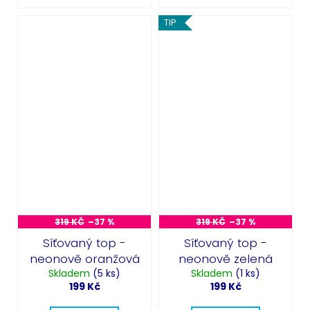
TIP
319 KČ
–37 %
319 KČ
–37 %
Síťovaný top -
Síťovaný top -
neonově oranžová
neonově zelená
Skladem
(5 ks)
Skladem
(1 ks)
199 Kč
199 Kč