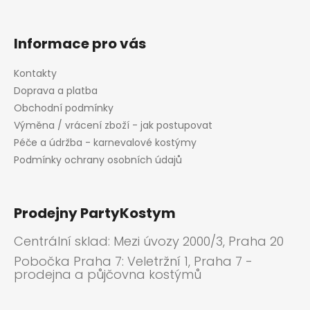
v
ý
p
Informace pro vás
i
s
Kontakty
u
Doprava a platba
Obchodní podmínky
Výměna / vrácení zboží - jak postupovat
Péče a údržba - karnevalové kostýmy
Podmínky ochrany osobních údajů
Prodejny PartyKostym
Centrální sklad: Mezi úvozy 2000/3, Praha 20
Pobočka Praha 7: Veletržní 1, Praha 7 -
prodejna a půjčovna kostýmů