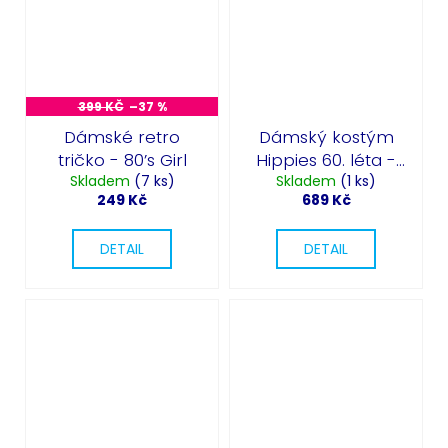
399 KČ
–37 %
Dámské retro
Dámský kostým
tričko - 80’s Girl
Hippies 60. léta -
Skladem
(7 ks)
Hippie Chick
Skladem
(1 ks)
249 Kč
689 Kč
DETAIL
DETAIL