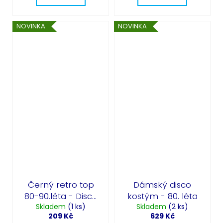
NOVINKA
NOVINKA
Černý retro top
Dámský disco
80-90.léta - Disco
kostým - 80. léta
Skladem
Fever
(1 ks)
Skladem
(2 ks)
209 Kč
629 Kč