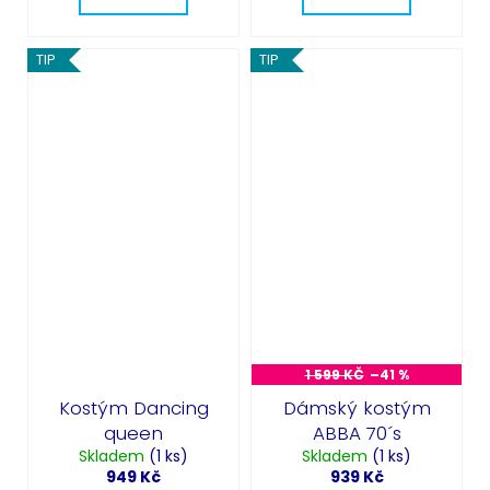
TIP
TIP
1 599 KČ
–41 %
Kostým Dancing
Dámský kostým
queen
ABBA 70´s
Skladem
(1 ks)
Skladem
(1 ks)
949 Kč
939 Kč