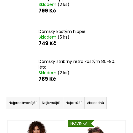
Skladem
(2 ks)
a
799 Kč
j
í
t
Dámský kostým hippie
?
Skladem
(5 ks)
749 Kč
Dámský stříbrný retro kostým 80-90.
léta
HLEDAT
Skladem
(2 ks)
789 Kč
D
Ř
o
a
Nejprodávanější
Nejlevnější
Nejdražší
Abecedně
p
z
o
e
r
V
NOVINKA
n
u
ý