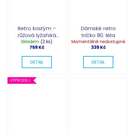
Retro kostým –
Dámské retro
růžová lyžařská
tričko 80. léta
kombinéza z 80.
Skladem
(2 ks)
Momentálně nedostupné
759 Kč
339 Kč
let
DETAIL
DETAIL
VÝPRODEJ