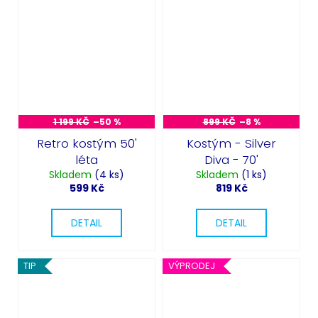
1 199 KČ
–50 %
899 KČ
–8 %
Retro kostým 50'
Kostým - Silver
léta
Diva - 70'
Skladem
(4 ks)
Skladem
(1 ks)
599 Kč
819 Kč
DETAIL
DETAIL
TIP
VÝPRODEJ