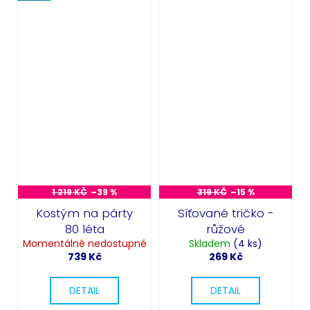
1 219 KČ
–39 %
319 KČ
–15 %
Kostým na párty
Síťované tričko -
80 léta
růžové
Momentálně nedostupné
Skladem
(4 ks)
739 Kč
269 Kč
DETAIL
DETAIL