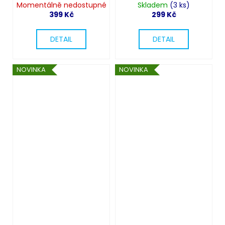
Momentálně nedostupné
léta
retro kostým
Skladem
(3 ks)
399 Kč
299 Kč
DETAIL
DETAIL
NOVINKA
NOVINKA