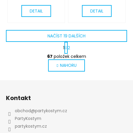
DETAIL
DETAIL
NAČÍST 19 DALŠÍCH
S
1
2
t
O
r
67
položek celkem
v
á
NAHORU
l
n
k
á
o
d
v
Z
a
á
c
á
n
Kontakt
í
p
í
p
a
obchod
@
partykostym.cz
r
t
v
PartyKostym
í
k
partykostym.cz
y