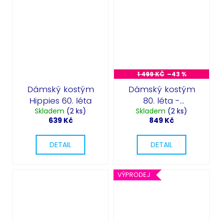
1 499 KČ
–43 %
Dámský kostým
Dámský kostým
Hippies 60. léta
80. léta -
Skladem
(2 ks)
Skladem
tepláková
(2 ks)
639 Kč
849 Kč
souprava
DETAIL
DETAIL
VÝPRODEJ