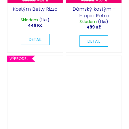
599 KČ
–25 %
799 KČ
–37 %
Kostým Betty Rizzo
Dámský kostým -
Hippie Retro
Skladem
(1 ks)
Skladem
(1 ks)
449 Kč
499 Kč
DETAIL
DETAIL
VÝPRODEJ