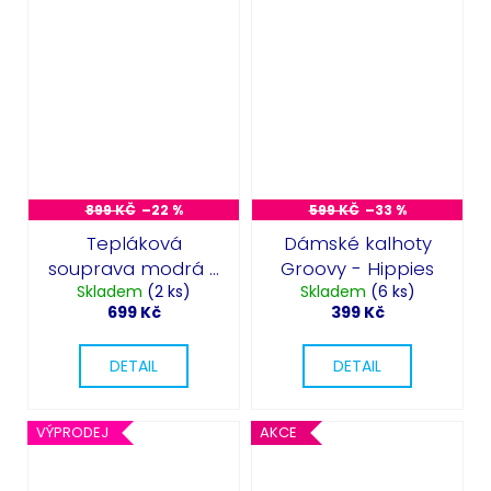
899 KČ
–22 %
599 KČ
–33 %
Tepláková
Dámské kalhoty
souprava modrá -
Groovy - Hippies
dámský retro
Skladem
(2 ks)
Skladem
(6 ks)
699 Kč
399 Kč
kostým 80. léta
DETAIL
DETAIL
VÝPRODEJ
AKCE