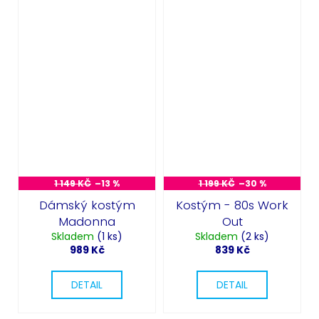
1 149 KČ
–13 %
1 199 KČ
–30 %
Dámský kostým
Kostým - 80s Work
Madonna
Out
Skladem
(1 ks)
Skladem
(2 ks)
989 Kč
839 Kč
DETAIL
DETAIL