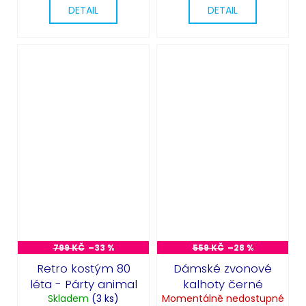
DETAIL
DETAIL
799 KČ
–33 %
559 KČ
–28 %
Retro kostým 80
Dámské zvonové
léta - Párty animal
kalhoty černé
Skladem
(3 ks)
Momentálně nedostupné