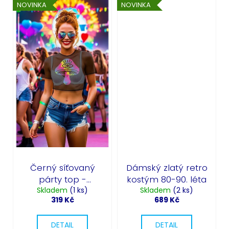
NOVINKA
NOVINKA
Černý síťovaný
Dámský zlatý retro
párty top -
kostým 80-90. léta
Skladem
Mushrooms
(1 ks)
Skladem
(2 ks)
319 Kč
689 Kč
DETAIL
DETAIL