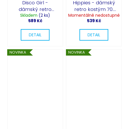
Disco Girl -
Hippies - dámský
dámský retro
retro kostým 70.
Skladem
kostým
(2 ks)
Momentálně nedostupné
léta
589 Kč
539 Kč
DETAIL
DETAIL
NOVINKA
NOVINKA