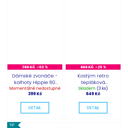
799 KČ
–50 %
869 KČ
–25 %
Dámské zvonáče -
Kostým retro
kalhoty Hippie 60.
tepláková
Momentálně nedostupné
léta
Skladem
souprava
(3 ks)
399 Kč
649 Kč
DETAIL
DETAIL
TIP