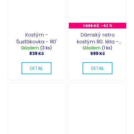
1 599 KČ
–62 %
Kostým -
Dámský retro
Šusťákovka - 80'
kostým 80. léta -
Skladem
(3 ks)
Let's Get Physical
Skladem
(1 ks)
839 Kč
599 Kč
DETAIL
DETAIL
Odeslat
Powered by chaterimo