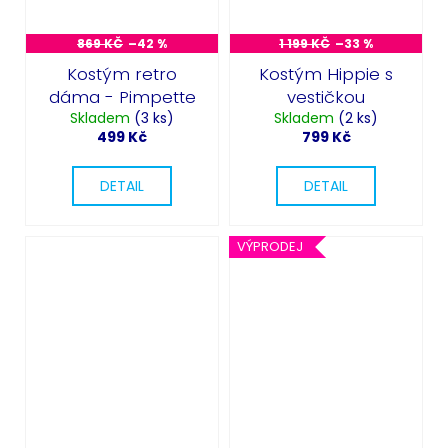
869 KČ
–42 %
1 199 KČ
–33 %
Kostým retro
Kostým Hippie s
dáma - Pimpette
vestičkou
Skladem
(3 ks)
Skladem
(2 ks)
499 Kč
799 Kč
DETAIL
DETAIL
VÝPRODEJ