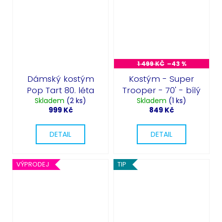
1 499 KČ
–43 %
Dámský kostým
Kostým - Super
Pop Tart 80. léta
Trooper - 70' - bílý
Skladem
(2 ks)
Skladem
(1 ks)
999 Kč
849 Kč
DETAIL
DETAIL
VÝPRODEJ
TIP