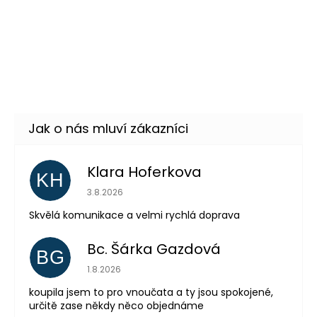
Skladem
(11 ks)
Dámská retro paruka hnědá
369 Kč
70. léta - Abba
DETAIL
Momentálně nedostupné
–11 %
Klara Hoferkova
KH
Hodnocení obchodu je 5 z 5 hvězdiček.
3.8.2026
Skvělá komunikace a velmi rychlá doprava
Odeslat
Bc. Šárka Gazdová
BG
Powered by chaterimo
Hodnocení obchodu je 5 z 5 hvězdiček.
1.8.2026
koupila jsem to pro vnoučata a ty jsou spokojené,
určitě zase někdy něco objednáme