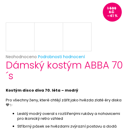
č
u
1 599
KČ
j
–41 %
e
m
e
HAVAJSKÝ
VĚNEC
Průměrné
Neohodnoceno
Podrobnosti hodnocení
-
Dámský kostým ABBA 70
hodnocení
ŽLUTÝ
produktu
26
´s
je
Kč
0,0
z
5
Kostým disco diva 70. léta – modrý
hvězdiček.
Pro všechny ženy, které chtějí zářit jako hvězda zlaté éry diska
💙✨
Lesklý modrý overal s rozšířenými rukávy a nohavicemi
pro ikonický retro vzhled
Stříbrný pásek se hvězdami zvýrazní postavu a dodá