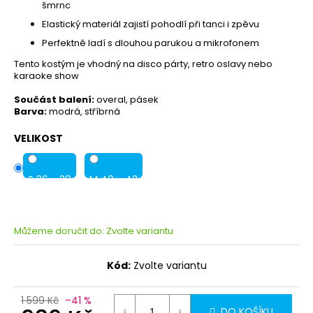
šmrnc
Elastický materiál zajistí pohodlí při tanci i zpěvu
Perfektně ladí s dlouhou parukou a mikrofonem
Tento kostým je vhodný na disco párty, retro oslavy nebo
karaoke show
Součást balení:
overal, pásek
Barva:
modrá, stříbrná
VELIKOST
S 36 - 38
M 40 - 42
Můžeme doručit do:
Zvolte variantu
Kód:
Zvolte variantu
1 599 Kč
–41 %
DO KOŠÍKU