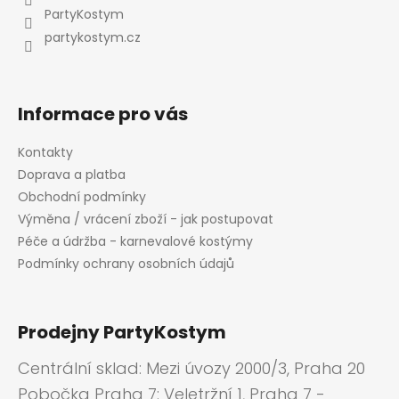
t
PartyKostym
í
partykostym.cz
Informace pro vás
Kontakty
Doprava a platba
Obchodní podmínky
Výměna / vrácení zboží - jak postupovat
Péče a údržba - karnevalové kostýmy
Podmínky ochrany osobních údajů
Prodejny PartyKostym
Centrální sklad: Mezi úvozy 2000/3, Praha 20
Pobočka Praha 7: Veletržní 1, Praha 7 -