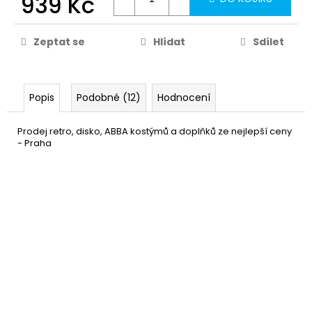
939 Kč
Zeptat se
Hlídat
Sdílet
Popis
Podobné (12)
Hodnocení
Prodej retro, disko, ABBA kostýmů a doplňků ze nejlepší ceny
- Praha
Stříbrná dlouhá paruka -
399 Kč
Měrná
Disco
399 Kč / 1 ks
cena:
DO KOŠÍKU
Skladem
(2 ks)
–18 %
Mikrofon
49 Kč
DO KOŠÍKU
Skladem
(4 ks)
–28 %