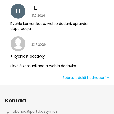
HJ
H
Hodnocení obchodu je 5 z 5 hvězdiček.
31.7.2026
Rychla komunikace, rychle dodani, opravdu
doporucuju
Hodnocení obchodu je 5 z 5 hvězdiček.
23.7.2026
+ Rychlost dodávky
Skvělá komunikace a rychlá dodávka
Zobrazit další hodnocení
Z
á
Kontakt
p
a
obchod
@
partykostym.cz