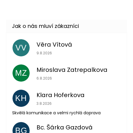
Skladem
(2 ks)
Věra Vítová
VV
Hodnocení obchodu je 5 z 5 hvězdiček.
9.8.2026
Miroslava Zatrepalkova
MZ
Hodnocení obchodu je 5 z 5 hvězdiček.
6.8.2026
Klara Hoferkova
KH
Hodnocení obchodu je 5 z 5 hvězdiček.
3.8.2026
Skvělá komunikace a velmi rychlá doprava
Bc. Šárka Gazdová
BG