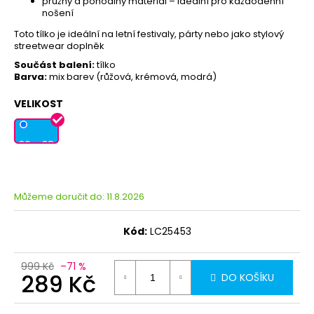
pružný a pohodlný materiál – ideální pro každodenní
nošení
Toto tílko je ideální na letní festivaly, párty nebo jako stylový
streetwear doplněk
Součást balení:
tílko
Barva:
mix barev (růžová, krémová, modrá)
VELIKOST
36 - 38
Můžeme doručit do:
11.8.2026
Kód:
LC25453
999 Kč
–71 %
289 Kč
DO KOŠÍKU