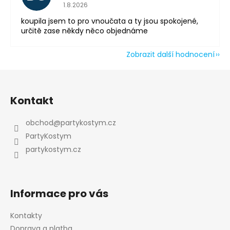
Hodnocení obchodu je 5 z 5 hvězdiček.
1.8.2026
Odeslat
koupila jsem to pro vnoučata a ty jsou spokojené,
Powered by chaterimo
určitě zase někdy něco objednáme
Zobrazit další hodnocení
Z
á
Kontakt
p
a
obchod
@
partykostym.cz
t
PartyKostym
í
partykostym.cz
Informace pro vás
Kontakty
Doprava a platba