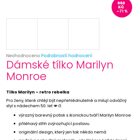
č
999
u
KČ
–71 %
j
e
m
e
LÁHEV
Průměrné
Neohodnoceno
Podrobnosti hodnocení
WHISKY
Dámské tílko Marilyn
hodnocení
-
produktu
FÓLIOVÝ
Monroe
je
NAFUKOVACÍ
0,0
BALÓNEK
z
86CM
5
Tílko Marilyn – retro rebelka
69
hvězdiček.
Kč
Pro ženy, které chtějí být nepřehlédnutelné a milují odvážný
Původně:
styl s nádechem 50. let 💋🎨
99
Kč
výrazný barevný potisk s ikonickou tváří Marilyn Monroe
přiléhavý střih zvýrazňující postavu
originální design, který jen tak někdo nemá