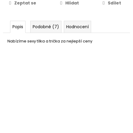
Zeptat se
Hlídat
Sdílet
Popis
Podobné (7)
Hodnocení
Nabízíme sexy tílka a trička za nejlepší ceny
Ozdobný náramek na paži -
109 Kč
řetízky a barevné kamínky
DO KOŠÍKU
Skladem
(5 ks)
Šperk - ozdoba na stehno
109 Kč
se srdíčky a řetízky
DO KOŠÍKU
Skladem
(5 ks)
Šperk - ozdoba na stehno s
109 Kč
barevnými kamínky a řetízky
DO KOŠÍKU