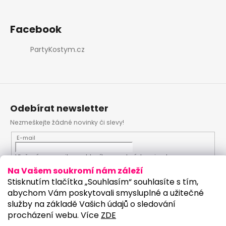
Facebook
PartyKostym.cz
Odebírat newsletter
Nezmeškejte žádné novinky či slevy!
E-mail
Vložením e-mailu souhlasíte s
podmínkami ochrany
osobních údajů
Na Vašem soukromí nám záleží
Stisknutím tlačítka „Souhlasím“ souhlasíte s tím,
PŘIHLÁSIT SE
abychom Vám poskytovali smysluplné a užitečné
služby na základě Vašich údajů o sledování
procházení webu. Více
ZDE