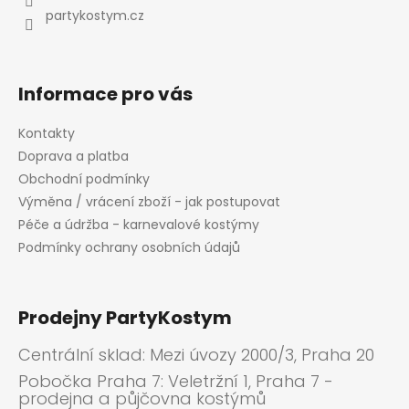
č
í
partykostym.cz
u
j
e
m
Informace pro vás
e
Kontakty
LEVNÁ
Doprava a platba
PAPÍROVÁ
Obchodní podmínky
MASKA
Výměna / vrácení zboží - jak postupovat
K
DOMALOVÁNÍ
Péče a údržba - karnevalové kostýmy
39
Podmínky ochrany osobních údajů
Kč
Původně:
49
Kč
Prodejny PartyKostym
Odeslat
Centrální sklad: Mezi úvozy 2000/3, Praha 20
Powered by chaterimo
Pobočka Praha 7: Veletržní 1, Praha 7 -
prodejna a půjčovna kostýmů