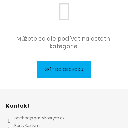
a
j
í
t
?
Můžete se ale podívat na ostatní
kategorie.
HLEDAT
ZPĚT DO OBCHODU
D
Z
o
á
p
Kontakt
p
o
a
r
obchod
@
partykostym.cz
u
t
PartyKostym