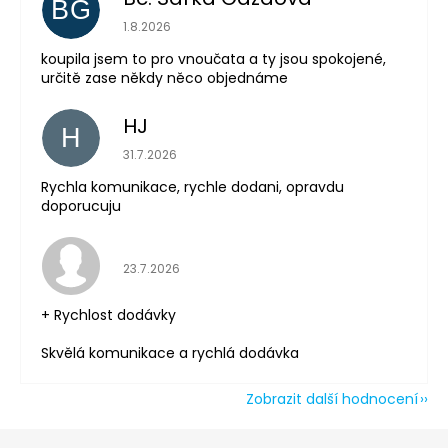
BG
Hodnocení obchodu je 5 z 5 hvězdiček.
1.8.2026
koupila jsem to pro vnoučata a ty jsou spokojené,
určitě zase někdy něco objednáme
Odeslat
Powered by chaterimo
HJ
H
Hodnocení obchodu je 5 z 5 hvězdiček.
31.7.2026
Rychla komunikace, rychle dodani, opravdu
doporucuju
Hodnocení obchodu je 5 z 5 hvězdiček.
23.7.2026
+ Rychlost dodávky
Skvělá komunikace a rychlá dodávka
Zobrazit další hodnocení