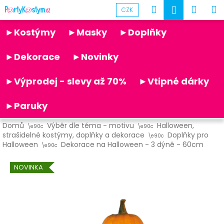
K
Přejít
Hledat
Náku
M
Přihlášen
CZK
na
o
obsah
Partykostym.cz - online
Zpět
Zpět
košík
š
►Kostýmy
►Masky
►Doplňky
í
C
k
►Dekorace
►Novinky
o
p
►Výprodej - slevy až 70%
►Vtipné dárky
o
t
►Paruky
ř
Domů
Výběr dle téma - motivu
Halloween,
e
strašidelné kostýmy, doplňky a dekorace
Doplňky pro
b
Halloween
Dekorace na Halloween - 3 dýně - 60cm
u
NOVINKA
j
e
t
e
n