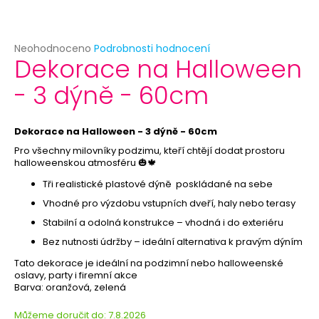
č
u
j
e
Průměrné
Neohodnoceno
Podrobnosti hodnocení
Dekorace na Halloween
hodnocení
m
produktu
e
- 3 dýně - 60cm
je
0,0
z
HAVAJSKÝ
5
Dekorace na Halloween - 3 dýně - 60cm
VĚNEC
hvězdiček.
-
Pro všechny milovníky podzimu, kteří chtějí dodat prostoru
FIALOVÝ
halloweenskou atmosféru 🎃🍁
21
Tři realistické plastové dýně poskládané na sebe
Kč
Původně:
Vhodné pro výzdobu vstupních dveří, haly nebo terasy
39
Stabilní a odolná konstrukce – vhodná i do exteriéru
Kč
Bez nutnosti údržby – ideální alternativa k pravým dýním
Tato dekorace je ideální na podzimní nebo halloweenské
oslavy, party i firemní akce
Barva: oranžová, zelená
Můžeme doručit do:
7.8.2026