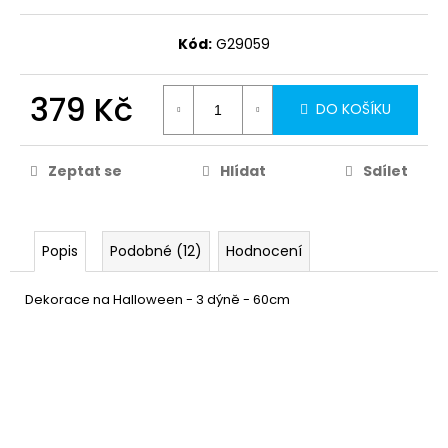
Kód:
G29059
379 Kč
DO KOŠÍKU
Zeptat se
Hlídat
Sdílet
Popis
Podobné (12)
Hodnocení
Dekorace na Halloween - 3 dýně - 60cm
Dýně - svítící dekorace
79 Kč
Halloweeen
DO KOŠÍKU
Skladem
(4 ks)
–33 %