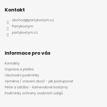
Z
á
Kontakt
p
a
obchod
@
partykostym.cz
t
PartyKostym
í
partykostym.cz
Informace pro vás
Kontakty
Doprava a platba
Obchodní podmínky
Výměna / vrácení zboží - jak postupovat
Péče a údržba - karnevalové kostýmy
Podmínky ochrany osobních údajů