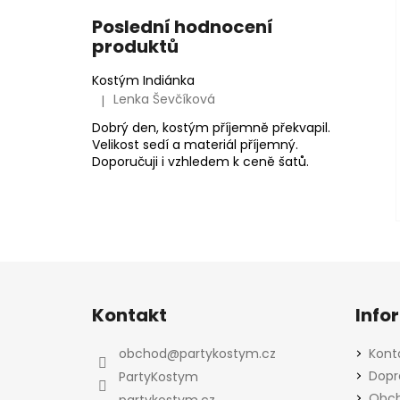
Poslední hodnocení
produktů
Kostým Indiánka
Lenka Ševčíková
|
Hodnocení produktu je 5 z 5 hvězdiček.
Dobrý den, kostým příjemně překvapil.
Velikost sedí a materiál příjemný.
Doporučuji i vzhledem k ceně šatů.
Z
á
Kontakt
Info
p
a
obchod
@
partykostym.cz
Kont
t
Dopr
PartyKostym
í
Obch
partykostym.cz