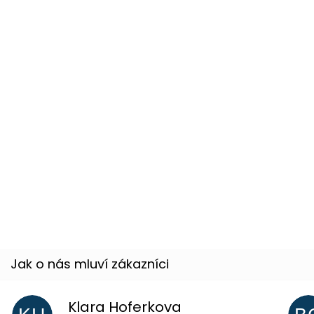
–13 %
Dětský kostým Ninja modrý
Momentálně nedostupné
–31 %
Ninja set – katana, dýky a hvězdice
Skladem
(5 ks)
25 %
Klara Hoferkova