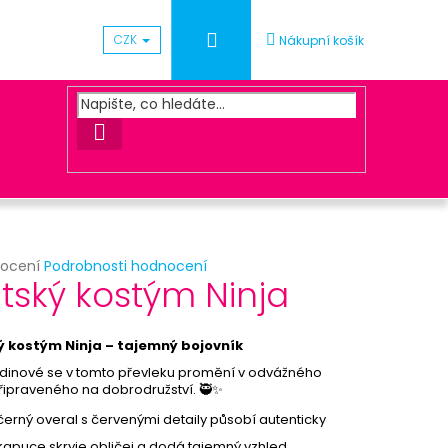
Přihlášení
CZK
Nákupní košík
HLEDAT
rné
nocení
Podrobnosti hodnocení
Následující
tský kostým Ninja
cení
ktu
UNA ZLATÁ
ý kostým Ninja – tajemný bojovník
rdinové se v tomto převleku promění v odvážného
připraveného na dobrodružství. 🥷✨
ček.
černý overal s červenými detaily působí autenticky
kapuce skryje obličej a dodá tajemný vzhled