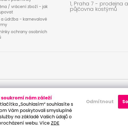
1, Praha 7 - prodejna 
na / vrácení zboží - jak
půjčovna kostýmů
upovat
 a údržba - karnevalové
ýmy
ínky ochrany osobních
ů
 osobních údajů
soukromí nám záleží
Odmítnout
S
tlačítka „Souhlasím“ souhlasíte s
om Vám poskytovali smysluplné
služby na základě Vašich údajů o
procházení webu. Více
ZDE