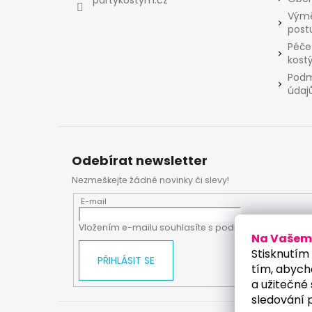
Výmě
post
Péče
kost
Podm
údaj
Odebírat newsletter
Nezmeškejte žádné novinky či slevy!
E-mail
Vložením e-mailu souhlasíte s
podmínkami ochrany
Na Vašem 
Stisknutím 
PŘIHLÁSIT SE
tím, abych
a užitečné 
sledování 