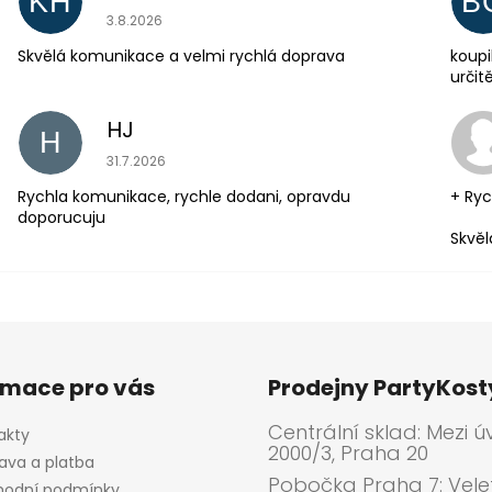
KH
B
Hodnocení obchodu je 5 z 5 hvězdiček.
3.8.2026
Skvělá komunikace a velmi rychlá doprava
koupi
urči
HJ
H
Hodnocení obchodu je 5 z 5 hvězdiček.
31.7.2026
Rychla komunikace, rychle dodani, opravdu
+ Ryc
doporucuju
Skvěl
rmace pro vás
Prodejny PartyKos
Centrální sklad: Mezi ú
akty
2000/3, Praha 20
ava a platba
Pobočka Praha 7: Velet
odní podmínky