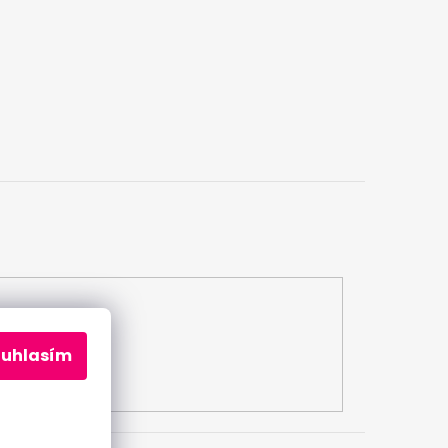
a
ouhlasím