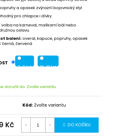
popruhy a opasek zvýrazní bojovnický styl
vhodný pro chlapce i dívky
í volba na karneval, maškarní bál nebo
ružnou oslavu.
st balení:
overal, kapuce, popruhy, opasek
:
černá, červená
OST
7-9 let
10-12 let
 doručit do:
Zvolte variantu
Kód:
Zvolte variantu
9 Kč
DO KOŠÍKU
Partykostym.cz - online