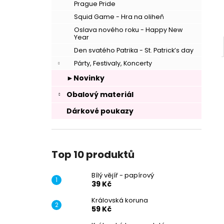
Prague Pride
Squid Game - Hra na oliheň
Oslava nového roku - Happy New
Year
Den svatého Patrika - St. Patrick’s day
Párty, Festivaly, Koncerty
►Novinky
Obalový materiál
Dárkové poukazy
Top 10 produktů
–
Bílý vějíř - papírový
39 Kč
Královská koruna
59 Kč