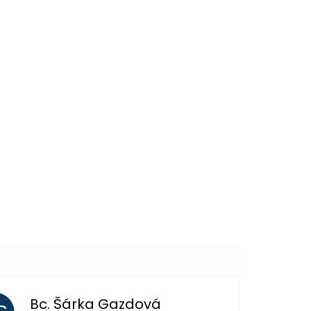
549 Kč
DETAIL
149 Kč
DO KOŠÍKU
Bc. Šárka Gazdová