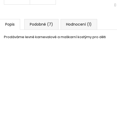
Popis
Podobné (7)
Hodnocení (1)
Prodáváme levné karnevalové a maškarní kostýmy pro děti
Katana - meč a pochva pro Ninju
Skladem
(2 ks)
23 %
Kostým ninja modrý
Skladem
(1 ks)