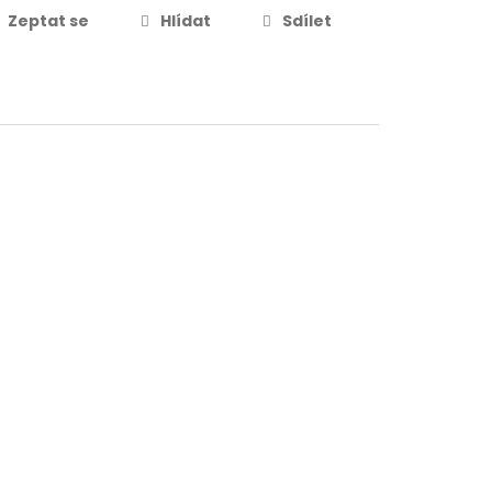
Zeptat se
Hlídat
Sdílet
199 Kč
DO KOŠÍKU
519 Kč
DETAIL