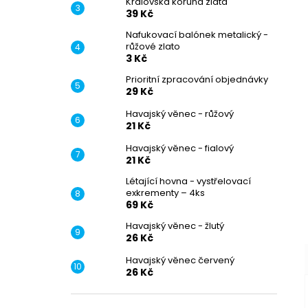
Královská koruna zlatá
39 Kč
Nafukovací balónek metalický -
růžové zlato
3 Kč
Prioritní zpracování objednávky
29 Kč
Havajský věnec - růžový
21 Kč
Havajský věnec - fialový
21 Kč
Létající hovna - vystřelovací
exkrementy – 4ks
69 Kč
–
Havajský věnec - žlutý
26 Kč
Havajský věnec červený
26 Kč