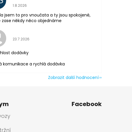
G
Hodnocení obchodu je 5 z 5 hvězdiček.
1.8.2026
la jsem to pro vnoučata a ty jsou spokojené,
tě zase někdy něco objednáme
Hodnocení obchodu je 5 z 5 hvězdiček.
23.7.2026
hlost dodávky
á komunikace a rychlá dodávka
Zobrazit další hodnocení
tym
Facebook
vozy
ržní