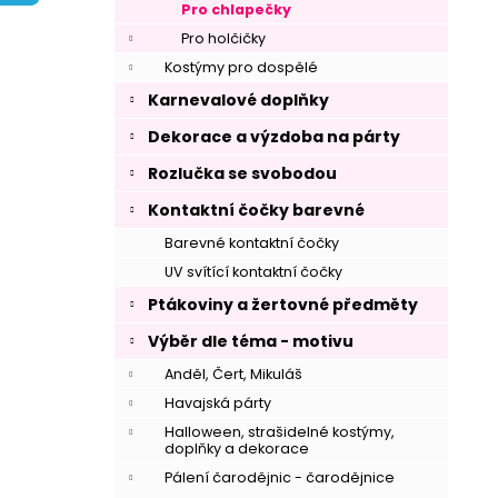
í
Pro chlapečky
p
Pro holčičky
a
Kostýmy pro dospělé
n
Karnevalové doplňky
e
Dekorace a výzdoba na párty
l
Rozlučka se svobodou
Kontaktní čočky barevné
Barevné kontaktní čočky
UV svítící kontaktní čočky
Ptákoviny a žertovné předměty
Výběr dle téma - motivu
Anděl, Čert, Mikuláš
Havajská párty
Halloween, strašidelné kostýmy,
doplňky a dekorace
Pálení čarodějnic - čarodějnice