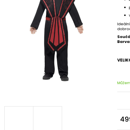
Ideáln
dobrod
Součá
Barva
VELIK
Můžeme
49