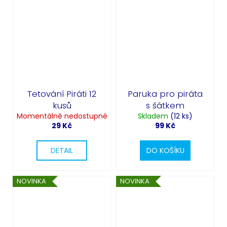
Tetování Piráti 12
Paruka pro piráta
kusů
s šátkem
Momentálně nedostupné
Skladem
(12 ks)
29 Kč
99 Kč
DETAIL
DO KOŠÍKU
NOVINKA
NOVINKA