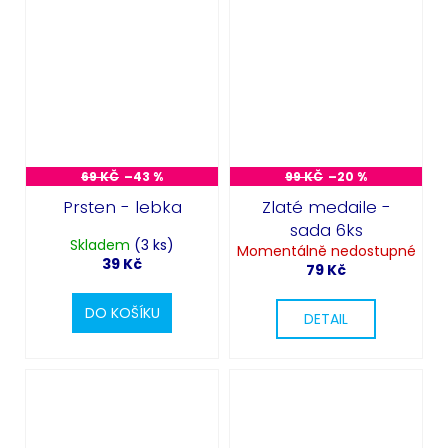
69 KČ
–43 %
99 KČ
–20 %
Prsten - lebka
Zlaté medaile -
sada 6ks
Skladem
(3 ks)
Momentálně nedostupné
39 Kč
79 Kč
DO KOŠÍKU
DETAIL