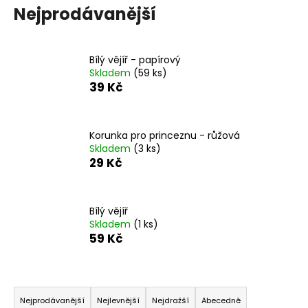
Nejprodávanější
Bílý vějíř - papírový
Skladem
(59 ks)
39 Kč
Korunka pro princeznu - růžová
Skladem
(3 ks)
29 Kč
Bílý vějíř
Skladem
(1 ks)
59 Kč
Ř
a
Nejprodávanější
Nejlevnější
Nejdražší
Abecedně