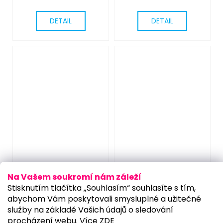
DETAIL
DETAIL
Na Vašem soukromí nám záleží
Stisknutím tlačítka „Souhlasím“ souhlasíte s tím,
159 KČ
–44 %
489 KČ
–26 %
abychom Vám poskytovali smysluplné a užitečné
Pirátská sada -
Návleky na boty
služby na základě Vašich údajů o sledování
procházení webu. Více
ZDE
šavle a páska přes
pirát loupežník