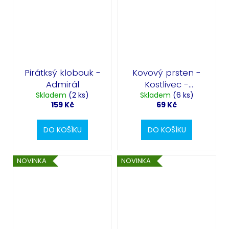
Pirátksý klobouk -
Kovový prsten -
Admirál
Kostlivec -
Skladem
(2 ks)
Skladem
Halloween
(6 ks)
159 Kč
69 Kč
DO KOŠÍKU
DO KOŠÍKU
NOVINKA
NOVINKA