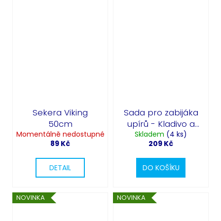
Sekera Viking
Sada pro zabijáka
50cm
upírů - Kladivo a
Momentálně nedostupné
kůl - Halloween
Skladem
(4 ks)
89 Kč
209 Kč
DETAIL
DO KOŠÍKU
NOVINKA
NOVINKA