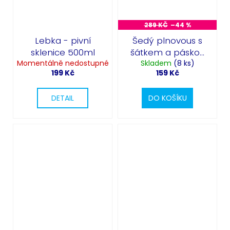
289 KČ
–44 %
Lebka - pivní
Šedý plnovous s
sklenice 500ml
šátkem a páskou
Momentálně nedostupné
Skladem
přes oko
(8 ks)
199 Kč
159 Kč
DETAIL
DO KOŠÍKU