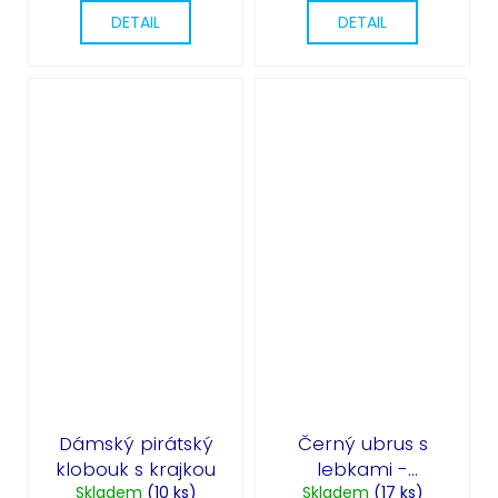
DETAIL
DETAIL
Dámský pirátský
Černý ubrus s
klobouk s krajkou
lebkami -
Skladem
(10 ks)
Skladem
Halloween
(17 ks)