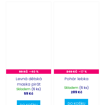
99 KČ
–40 %
349 KČ
–17 %
Levná dětská
Pohár lebka
maska pirát
Skladem
(6 ks)
Skladem
(6 ks)
289 Kč
59 Kč
DO KOŠÍKU
DO KOŠÍKU