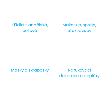
č
u
j
e
m
Křídla - andělská,
Make-up, spreje,
e
péřová
efekty, zuby
PRIORITNÍ
ZPRACOVÁNÍ
OBJEDNÁVKY
29
Kč
Masky a škrabošky
Nafukovací
dekorace a doplňky