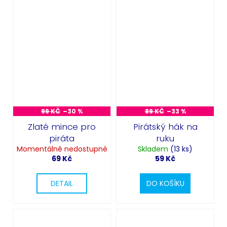
99 KČ
–30 %
89 KČ
–33 %
Zlaté mince pro
Pirátský hák na
piráta
ruku
Momentálně nedostupné
Skladem
(13 ks)
69 Kč
59 Kč
DETAIL
DO KOŠÍKU