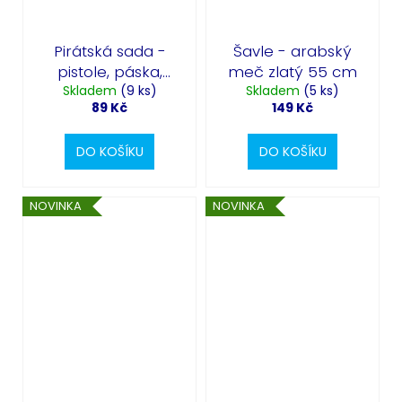
Pirátská sada -
Šavle - arabský
pistole, páska,
meč zlatý 55 cm
náušnice, mince,
Skladem
(9 ks)
Skladem
(5 ks)
89 Kč
149 Kč
přivěšek
DO KOŠÍKU
DO KOŠÍKU
NOVINKA
NOVINKA