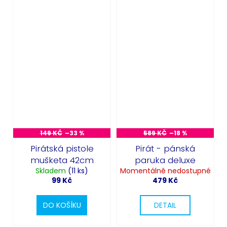
149 KČ
–33 %
589 KČ
–18 %
Pirátská pistole
Pirát - pánská
mušketa 42cm
paruka deluxe
Skladem
(11 ks)
Momentálně nedostupné
99 Kč
479 Kč
DO KOŠÍKU
DETAIL