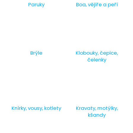
Paruky
Boa, vějíře a peří
a
j
í
t
?
Brýle
Klobouky, čepice,
čelenky
HLEDAT
D
o
p
Knírky, vousy, kotlety
Kravaty, motýlky,
o
kšandy
r
u