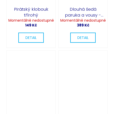
Pirátský klobouk
Dlouhá šedá
třírohý
paruka a vousy -
Momentálně nedostupné
Momentálně nedostupné
čaroděj
149 Kč
389 Kč
Odeslat
Powered by chaterimo
DETAIL
DETAIL