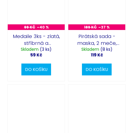
99 KČ
–40 %
189 KČ
–37 %
Medaile 3ks - zlatá,
Pirátská sada -
stříbrná a
maska, 2 meče,
Skladem
bronzová
(3 ks)
prsten a přívěšek
Skladem
(8 ks)
59 Kč
119 Kč
DO KOŠÍKU
DO KOŠÍKU