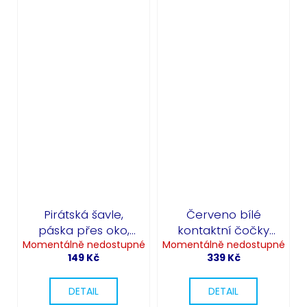
Pirátská šavle,
Červeno bílé
páska přes oko,
kontaktní čočky
Momentálně nedostupné
náušnice,
Momentálně nedostupné
roční - Zombie
149 Kč
339 Kč
náhrdelník
Night
DETAIL
DETAIL