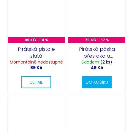
99 KČ
–10 %
79 KČ
–37 %
Pirátská pistole
Pirátská páska
zlatá
přes oko a
Momentálně nedostupné
Skladem
náušnice
(2 ks)
89 Kč
49 Kč
DETAIL
DO KOŠÍKU