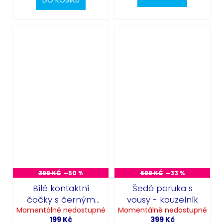
399 KČ
–50 %
599 KČ
–33 %
Bílé kontaktní
Šedá paruka s
čočky s černým
vousy - kouzelník
Momentálně nedostupné
okrajem - White
Momentálně nedostupné
199 Kč
399 Kč
Manson