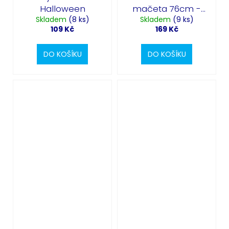
Halloween
mačeta 76cm -
Skladem
(8 ks)
Skladem
Halloween
(9 ks)
109 Kč
169 Kč
DO KOŠÍKU
DO KOŠÍKU