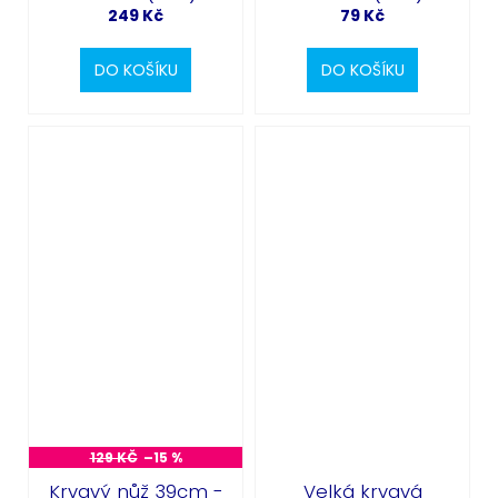
249 Kč
79 Kč
DO KOŠÍKU
DO KOŠÍKU
129 KČ
–15 %
Krvavý nůž 39cm -
Velká krvavá