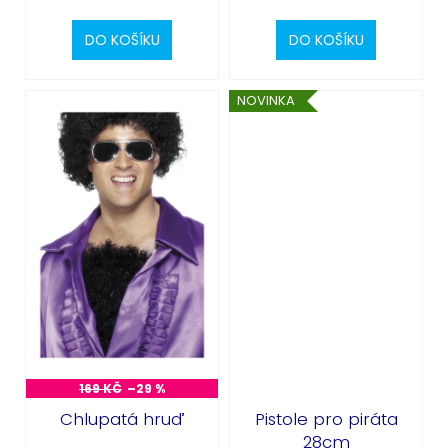
DO KOŠÍKU
DO KOŠÍKU
NOVINKA
169 KČ
–29 %
Chlupatá hruď
Pistole pro piráta
28cm