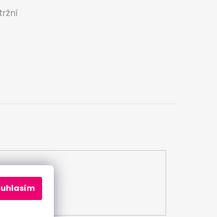
ržní
a
ouhlasím