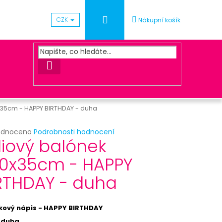
Přihlášení
CZK
Nákupní košík
HLEDAT
x35cm - HAPPY BIRTHDAY - duha
rné
odnoceno
Podrobnosti hodnocení
Následující
liový balónek
cení
ktu
0x35cm - HAPPY
ČKA S KORKEM
RTHDAY - duha
ček.
kový nápis - HAPPY BIRTHDAY
:
duha