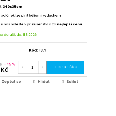
t:
340x35cm
ý balónek lze plnit héliem i vzduchem.
 u nás nalezte v příslušenství a za
nejlepší cenu.
 doručit do:
11.8.2026
Kód:
FB71
Kč
–45 %
DO KOŠÍKU
 Kč
Zeptat se
Hlídat
Sdílet