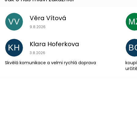
Věra Vítová
VV
M
Hodnocení obchodu je 5 z 5 hvězdiček.
9.8.2026
Klara Hoferkova
KH
B
Hodnocení obchodu je 5 z 5 hvězdiček.
3.8.2026
Skvělá komunikace a velmi rychlá doprava
koupi
urči