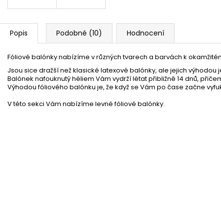
Popis
Podobné (10)
Hodnocení
Fóliové balónky nabízíme v různých tvarech a barvách k okamžité
Jsou sice dražší než klasické latexové balónky, ale jejich výhodou 
Balónek nafouknutý héliem Vám vydrží létat přibližně 14 dnů, přiče
Výhodou fóliového balónku je, že když se Vám po čase začne vyfuk
V této sekci Vám nabízíme levné fóliové balónky.
Ruční pumpa na balónky
Skladem
(4 ks)
30 %
Happy Birthday - narozeninová girlanda 155cm