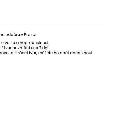
mu odběru v Praze.
Partykostym.cz - online
je kvalita a nepropustnost.
mž tvar nezmění cca 7 dní.
ovat a ztrácet tvar, můžete ho opět dofouknout
69 Kč
DO KOŠÍKU
49 Kč