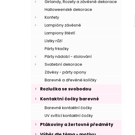
Girlandy, Rozety a závěsné dekorace
Halloweenské dekorace
Konfety
Lampióny závěsné
Lampiony štěstí
Lístky růží
Párty frkačky
Párty nádobí - stolování
Svatební dekorace
Závěsy - párty opony
Barevné a dřevěné kolíčky
Rozlučka se svobodou
Kontaktní čočky barevné
Barevné kontaktní čočky
UV svítící kontaktní čočky
–
Ptákoviny a žertovné předměty
Výběr dle téma - motivu