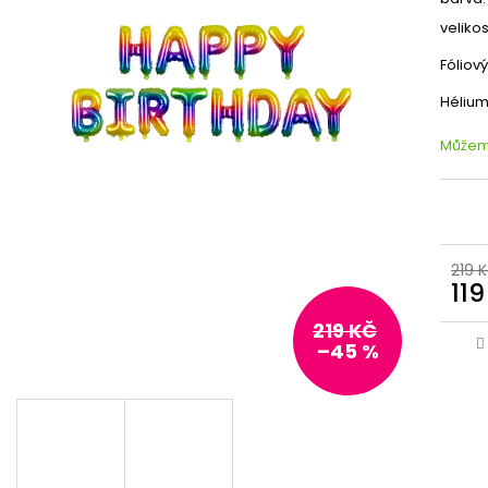
velikos
Fóliov
Hélium
Můžeme
219 
119
219 KČ
–45 %