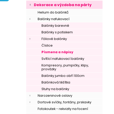
í
Dekorace a výzdoba na párty
p
Helium do balónků
a
Balónky nafukovací
n
Balónky barevné
e
Balónky s potiskem
l
Fóliové balónky
Číslice
Písmena a nápisy
Svítící nafukovací balónky
Kompresory, pumpičky, klipy,
provázky
Balónky jumbo obří 100cm
Balónková těžítka
Stuhy na balónky
Narozeninové oslavy
Dortové svíčky, fontány, prskavky
Fotokoutek - rekvizity na focení