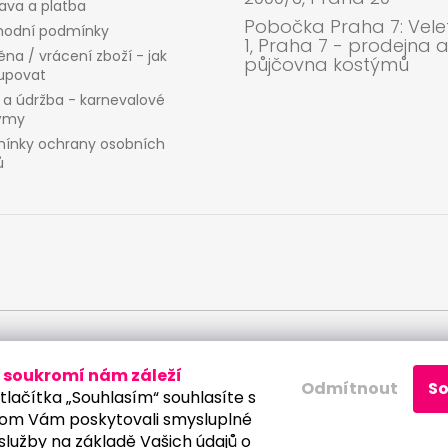
ava a platba
Pobočka Praha 7: Velet
odní podmínky
1, Praha 7 - prodejna 
na / vrácení zboží - jak
půjčovna kostýmů
upovat
 a údržba - karnevalové
ýmy
ínky ochrany osobních
ů
 osobních údajů
soukromí nám záleží
Odmítnout
S
tlačítka „Souhlasím“ souhlasíte s
om Vám poskytovali smysluplné
služby na základě Vašich údajů o