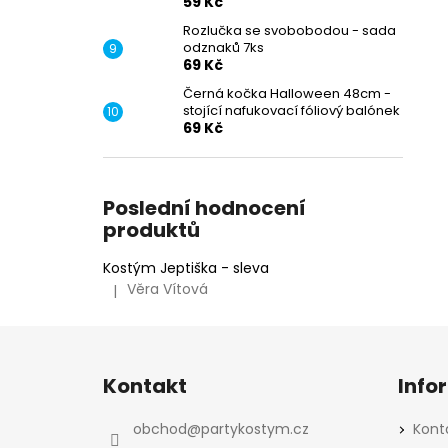
59 Kč
Rozlučka se svobobodou - sada
odznaků 7ks
69 Kč
Černá kočka Halloween 48cm -
stojící nafukovací fóliový balónek
69 Kč
Poslední hodnocení
produktů
Kostým Jeptiška - sleva
Věra Vítová
|
Hodnocení produktu je 5 z 5 hvězdiček.
Z
á
Kontakt
Info
p
a
obchod
@
partykostym.cz
Kont