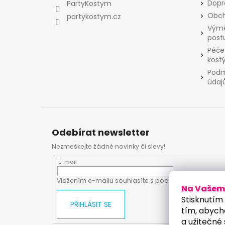
t
Dopr
PartyKostym
í
Obch
partykostym.cz
Výmě
post
Péče
kost
Podm
údaj
Odebírat newsletter
Nezmeškejte žádné novinky či slevy!
E-mail
Vložením e-mailu souhlasíte s
podmínkami ochrany
Na Vašem 
Stisknutím 
PŘIHLÁSIT SE
tím, abych
a užitečné 