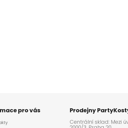
rmace pro vás
Prodejny PartyKos
Centrální sklad: Mezi ú
akty
2000/3, Praha 20