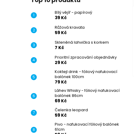
Top 10 produktů
Bílý vějíř - papírový
39 Kč
Růžová kravata
59 Kč
Skleněná lahvička s korkem
7 Kč
Prioritní zpracování objednávky
29 Kč
Koktejl drink - fóliový nafukovací
balónek 100cm
79 Kč
Láhev Whisky - fóliový nafukovací
balónek 86cm
69 Kč
Čelenka leopard
59 Kč
Pivo - nafukovací fóliový balónek
61cm