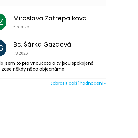
Miroslava Zatrepalkova
Z
Hodnocení obchodu je 5 z 5 hvězdiček.
6.8.2026
Bc. Šárka Gazdová
G
Hodnocení obchodu je 5 z 5 hvězdiček.
1.8.2026
la jsem to pro vnoučata a ty jsou spokojené,
tě zase někdy něco objednáme
Zobrazit další hodnocení