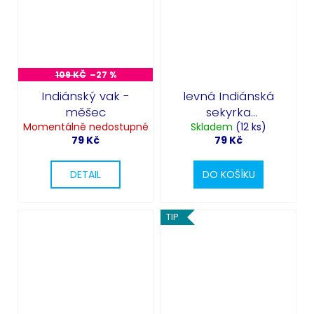
109 KČ
–27 %
Indiánský vak -
levná Indiánská
měšec
sekyrka
Momentálně nedostupné
Skladem
Tomahawk
(12 ks)
79 Kč
79 Kč
DETAIL
DO KOŠÍKU
TIP