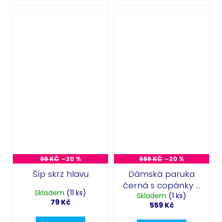
99 KČ
–20 %
699 KČ
–20 %
Šíp skrz hlavu
Dámská paruka
černá s copánky -
Skladem
(11 ks)
Skladem
Indiánka
(1 ks)
79 Kč
559 Kč