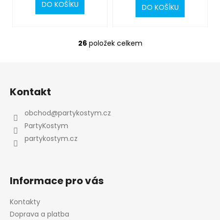
DO KOŠÍKU
DO KOŠÍKU
26
položek celkem
O
v
l
Z
á
á
d
Kontakt
p
a
a
c
obchod
@
partykostym.cz
t
í
PartyKostym
p
í
partykostym.cz
r
v
k
y
Informace pro vás
v
ý
Kontakty
p
Doprava a platba