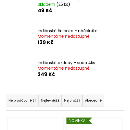
Skladem
(25 ks)
a
49 Kč
j
í
t
Indiánská čelenka - náčelníka
?
Momentálně nedostupné
139 Kč
Indiánské ozdoby - sada 4ks
HLEDAT
Momentálně nedostupné
249 Kč
D
Ř
o
a
Nejprodávanější
Nejlevnější
Nejdražší
Abecedně
p
z
o
e
r
V
NOVINKA
n
u
ý