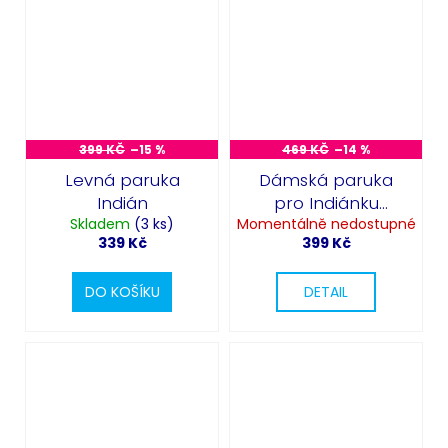
399 KČ
–15 %
469 KČ
–14 %
Levná paruka
Dámská paruka
Indián
pro Indiánku
Skladem
(3 ks)
Momentálně nedostupné
černá s copánky
339 Kč
399 Kč
DO KOŠÍKU
DETAIL