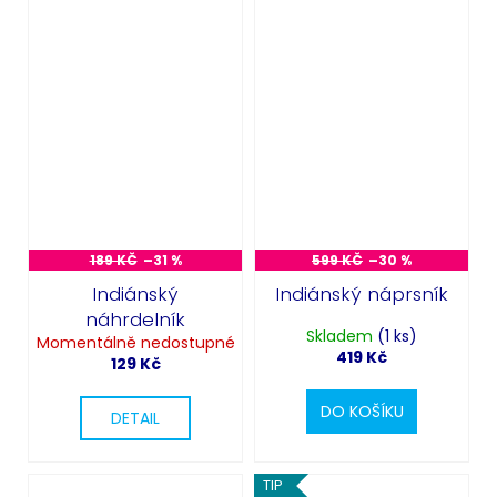
Odeslat
Powered by chaterimo
189 KČ
–31 %
599 KČ
–30 %
Indiánský
Indiánský náprsník
náhrdelník
Skladem
(1 ks)
Momentálně nedostupné
419 Kč
129 Kč
DO KOŠÍKU
DETAIL
TIP