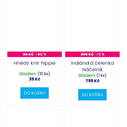
99 KČ
–60 %
899 KČ
–11 %
Hnědý knír hippie
Indiánská čelenka
Náčelník
Skladem
(10 ks)
Skladem
(1 ks)
39 Kč
799 Kč
DO KOŠÍKU
DO KOŠÍKU