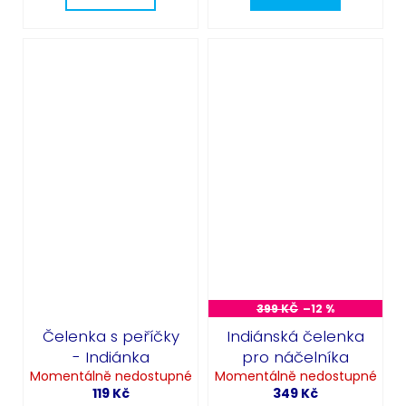
399 KČ
–12 %
Čelenka s peříčky
Indiánská čelenka
- Indiánka
pro náčelníka
Momentálně nedostupné
Momentálně nedostupné
119 Kč
349 Kč