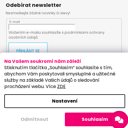
Odebírat newsletter
Nezmeškejte žádné novinky či slevy!
E-mail
Vložením e-mailu souhlasíte s
podmínkami ochrany
osobních údajů
PŘIHLÁSIT SE
Na Vašem soukromí nám záleží
Stisknutím tlačítka „Souhlasím“ souhlasíte s tím,
abychom Vám poskytovali smysluplné a užitečné
Vytvořil Shoptet
Upravilo studio:
služby na základě Vašich údajů o sledování
procházení webu. Více
ZDE
Copyright 2026
PartyKostym.cz
. Všechna práva
vyhrazena.
Upravit nastavení cookies
Nastavení
Odmítnout
Souhlasím