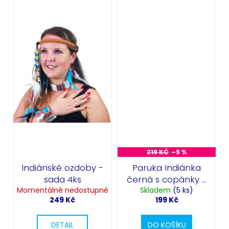
219 KČ
–9 %
Indiánské ozdoby -
Paruka Indiánka
sada 4ks
černá s copánky -
Momentálně nedostupné
Skladem
Ribana
(5 ks)
249 Kč
199 Kč
DETAIL
DO KOŠÍKU