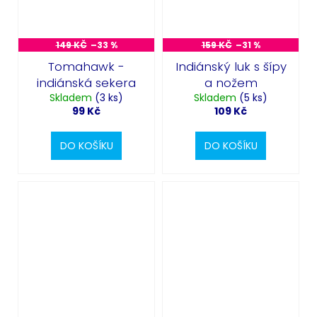
149 KČ
–33 %
159 KČ
–31 %
Tomahawk -
Indiánský luk s šípy
indiánská sekera
a nožem
Skladem
(3 ks)
Skladem
(5 ks)
99 Kč
109 Kč
DO KOŠÍKU
DO KOŠÍKU