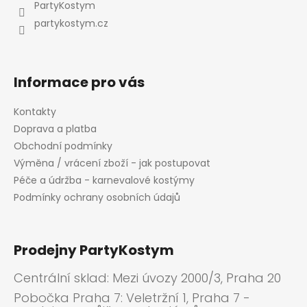
t
PartyKostym
í
partykostym.cz
Informace pro vás
Kontakty
Doprava a platba
Obchodní podmínky
Výměna / vrácení zboží - jak postupovat
Péče a údržba - karnevalové kostýmy
Podmínky ochrany osobních údajů
Prodejny PartyKostym
Centrální sklad: Mezi úvozy 2000/3, Praha 20
Pobočka Praha 7: Veletržní 1, Praha 7 -