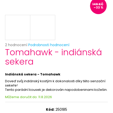
č
149 KČ
u
–33 %
j
e
m
e
KORUNKA
Průměrné
2 hodnocení
Podrobnosti hodnocení
PRO
Tomahawk - indiánská
hodnocení
PRINCEZNU
produktu
-
sekera
je
RŮŽOVÁ
5,0
29
z
Kč
5
Indiánská sekera - Tomahawk
hvězdiček.
Doveď svůj indiánský kostým k dokonalosti díky této senzační
sekeře!
Tento parádní kousek je dekorován napodobeninami kožešin.
Můžeme doručit do:
11.8.2026
Kód:
250185