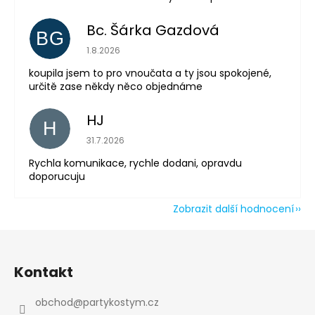
Odeslat
Bc. Šárka Gazdová
Powered by chaterimo
BG
Hodnocení obchodu je 5 z 5 hvězdiček.
1.8.2026
koupila jsem to pro vnoučata a ty jsou spokojené,
určitě zase někdy něco objednáme
HJ
H
Hodnocení obchodu je 5 z 5 hvězdiček.
31.7.2026
Rychla komunikace, rychle dodani, opravdu
doporucuju
Zobrazit další hodnocení
Z
á
Kontakt
p
a
obchod
@
partykostym.cz