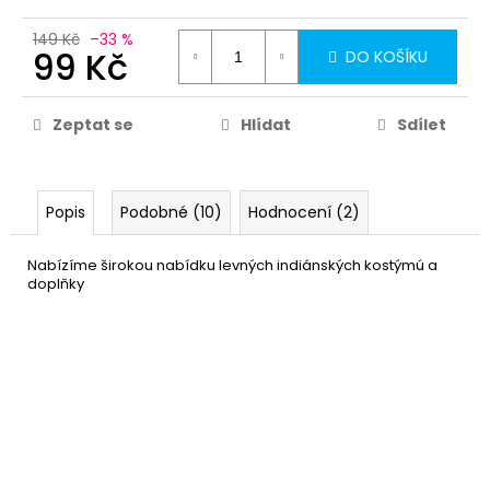
149 Kč
–33 %
99 Kč
DO KOŠÍKU
Zeptat se
Hlídat
Sdílet
Popis
Podobné (10)
Hodnocení (2)
Nabízíme širokou nabídku levných indiánských kostýmú a
doplňky
Indiánka - dámský kostým
739 Kč
DETAIL
Skladem
(1 ks)
–12 %
Indiánská čelenka
39 Kč