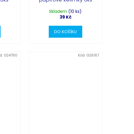
)
Skladem
(10 ks)
39 Kč
DO KOŠÍKU
d:
G24760
Kód:
G26167