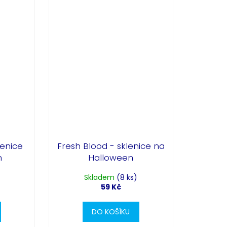
Partykostym.cz - online
lenice
Fresh Blood - sklenice na
n
Halloween
)
Skladem
(8 ks)
59 Kč
DO KOŠÍKU