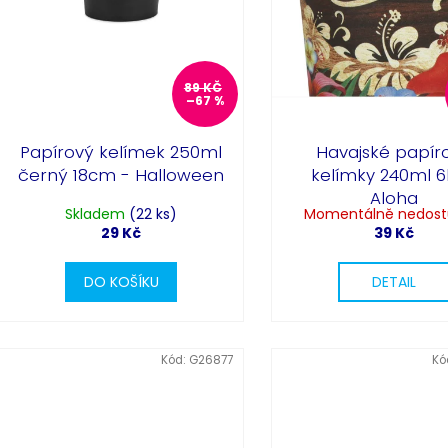
ů
k
t
ů
89 KČ
–67 %
Papírový kelímek 250ml
Havajské papír
černý 18cm - Halloween
kelímky 240ml 6
Aloha
Skladem
(22 ks)
Momentálně nedos
29 Kč
39 Kč
DO KOŠÍKU
DETAIL
Kód:
G26877
Kó