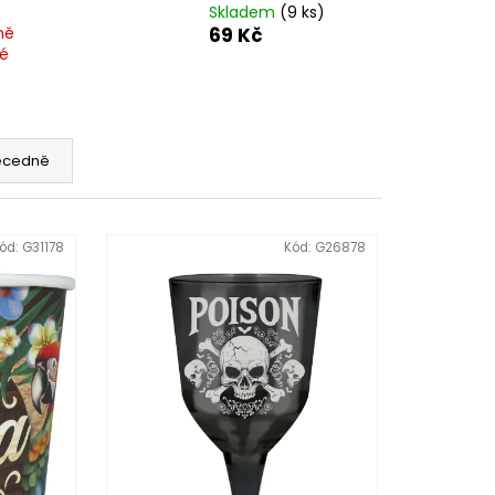
Skladem
(9 ks)
ně
69 Kč
é
ecedně
ód:
G31178
Kód:
G26878