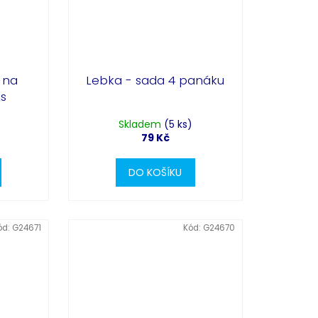
 na
Lebka - sada 4 panáku
s
)
Skladem
(5 ks)
79 Kč
DO KOŠÍKU
ód:
G24671
Kód:
G24670