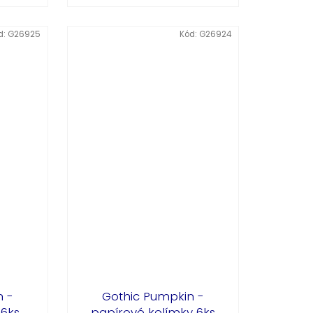
d:
G26925
Kód:
G26924
n -
Gothic Pumpkin -
 6ks
papírové kelímky 6ks