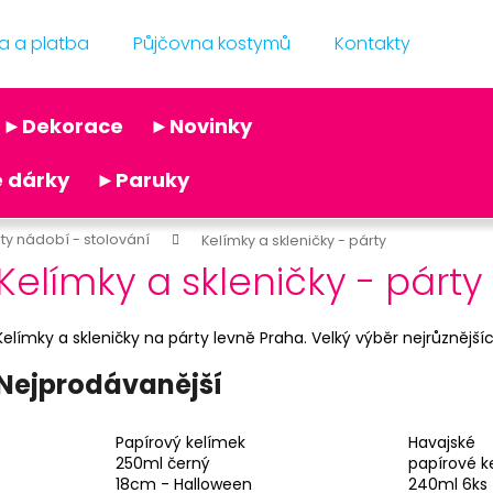
a a platba
Půjčovna kostymů
Kontakty
Co potřebujete najít?
►Dekorace
►Novinky
Doporučujeme
 dárky
►Paruky
ty nádobí - stolování
Kelímky a skleničky - párty
Kelímky a skleničky - párty
Kelímky a skleničky na párty levně Praha. Velký výběr nejrůznější
ČERNÝ VĚJÍŘ - PAPÍROVÝ
LEVNÝ HAVAJSK
Nejprodávanější
39 Kč
15 Kč
Původně:
69 Kč
Papírový kelímek
Havajské
250ml černý
papírové k
18cm - Halloween
240ml 6ks 