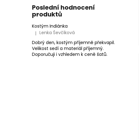
Poslední hodnocení
produktů
Kostým Indiánka
Lenka Ševčíková
|
Hodnocení produktu je 5 z 5 hvězdiček.
Dobrý den, kostým příjemně překvapil.
Velikost sedí a materiál příjemný.
Doporučuji i vzhledem k ceně šatů.