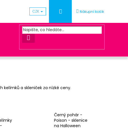
Přihlášení
CZK
Nákupní košík
HLEDAT
Následující
ch kelímků a skleniček za nízké ceny.
Ý VĚNEC MULTICOLOR
Černý pohár -
elímky
Poison - sklenice
-
na Halloween