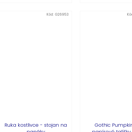
Kód:
G26953
Kó
Ruka kostlivce - stojan na
Gothic Pumpki
panáky
papírové talířky