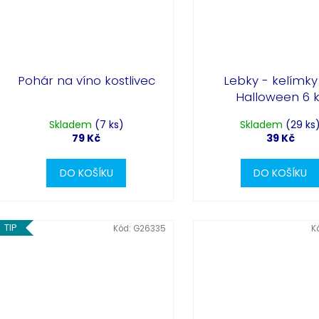
Pohár na víno kostlivec
Lebky - kelímky
Halloween 6 k
Skladem
(7 ks)
Skladem
(29 ks
79 Kč
39 Kč
DO KOŠÍKU
DO KOŠÍKU
TIP
Kód:
G26335
K