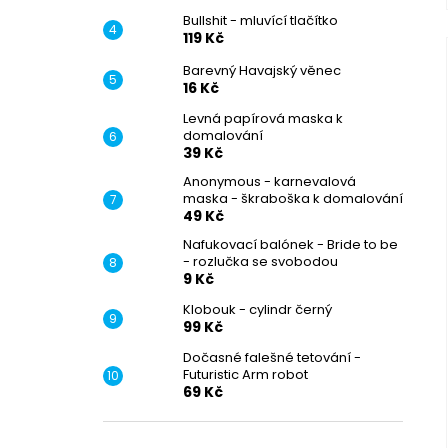
Bullshit - mluvící tlačítko
119 Kč
Barevný Havajský věnec
16 Kč
Levná papírová maska k
domalování
39 Kč
Anonymous - karnevalová
maska - škraboška k domalování
49 Kč
Nafukovací balónek - Bride to be
- rozlučka se svobodou
9 Kč
Klobouk - cylindr černý
99 Kč
Dočasné falešné tetování -
Futuristic Arm robot
69 Kč