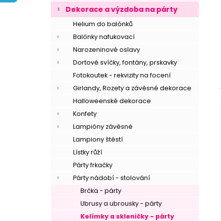
í
Dekorace a výzdoba na párty
p
Helium do balónků
a
Balónky nafukovací
n
Narozeninové oslavy
e
Dortové svíčky, fontány, prskavky
l
Fotokoutek - rekvizity na focení
Girlandy, Rozety a závěsné dekorace
Halloweenské dekorace
Konfety
Lampióny závěsné
Lampiony štěstí
Lístky růží
Párty frkačky
Párty nádobí - stolování
Brčka - párty
Ubrusy a ubrousky - párty
Kelímky a skleničky - párty