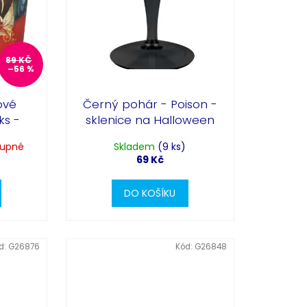
89 KČ
–56 %
ové
Černý pohár - Poison -
ks -
sklenice na Halloween
tupné
Skladem
(9 ks)
69 Kč
DO KOŠÍKU
d:
G26876
Kód:
G26848