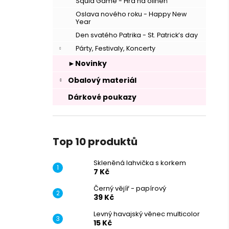
Squid Game - Hra na oliheň
Oslava nového roku - Happy New
Year
Den svatého Patrika - St. Patrick’s day
Párty, Festivaly, Koncerty
►Novinky
Obalový materiál
Dárkové poukazy
Top 10 produktů
Skleněná lahvička s korkem
7 Kč
Černý vějíř - papírový
39 Kč
Levný havajský věnec multicolor
15 Kč