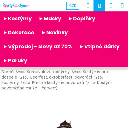
K
Přejít
Hledat
Náku
M
Přihlášen
CZK
na
o
obsah
Partykostym.cz - online
Zpět
Zpět
košík
š
►Kostýmy
►Masky
►Doplňky
í
C
k
►Dekorace
►Novinky
o
p
►Výprodej - slevy až 70%
►Vtipné dárky
o
t
►Paruky
ř
Domů
Karnevalové kostýmy
Kostýmy pro
e
dospělé
Beerfest, oktoberfest, bavoráci
b
Kostýmy
Pánské kostýmy bavoráků
Kostým
bavorského muže - červený
u
j
e
t
e
n