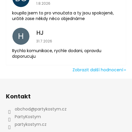
Powered by chaterimo
Hodnocení obchodu je 5 z 5 hvězdiček.
1.8.2026
koupila jsem to pro vnoučata a ty jsou spokojené,
určitě zase někdy něco objednáme
HJ
H
Hodnocení obchodu je 5 z 5 hvězdiček.
31.7.2026
Rychla komunikace, rychle dodani, opravdu
doporucuju
Zobrazit další hodnocení
Z
á
Kontakt
p
a
obchod
@
partykostym.cz
t
PartyKostym
í
partykostym.cz