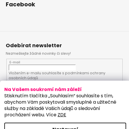
Facebook
Odebírat newsletter
Nezmeškejte žádné novinky či slevy!
E-mail
Vložením e-mailu souhlasíte s
podmínkami ochrany
osobních údajů
Na Vašem soukromí nám záleží
PŘIHLÁSIT SE
Stisknutím tlačítka „Souhlasím“ souhlasíte s tím,
abychom Vám poskytovali smysluplné a užitečné
služby na základě Vašich údajů o sledování
procházení webu. Více
ZDE
Vytvořil Shoptet
Upravilo studio:
Copyright 2026
PartyKostym.cz
. Všechna práva