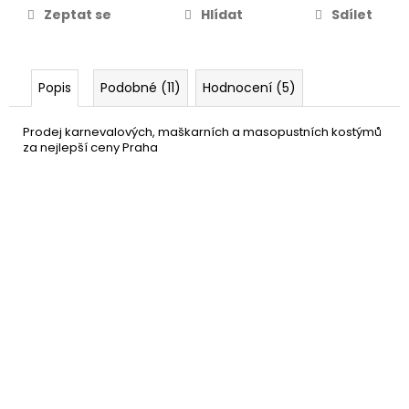
Zeptat se
Hlídat
Sdílet
Popis
Podobné (11)
Hodnocení (5)
Prodej karnevalových, maškarních a masopustních kostýmů
za nejlepší ceny Praha
Tyrolský klobouk Deluxe -
189 Kč
Octoberfest
DETAIL
Momentálně nedostupné
–24 %
Bílé nadkolenky
109 Kč
DETAIL
Momentálně nedostupné
–31 %
Pivní kšandy - šle
99 Kč