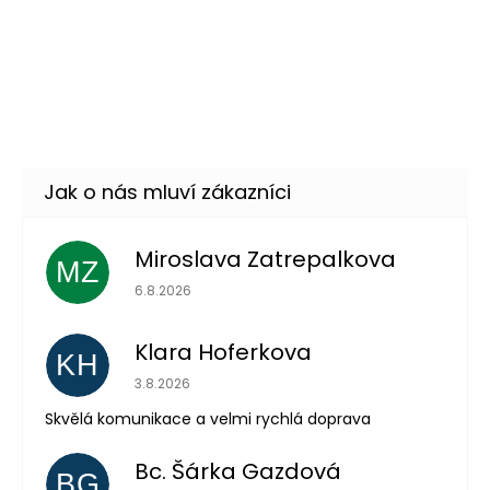
–27 %
Černý bavorský klobouk s
179 Kč
peřím a květinami
DETAIL
Momentálně nedostupné
Miroslava Zatrepalkova
MZ
Hodnocení obchodu je 5 z 5 hvězdiček.
6.8.2026
Klara Hoferkova
KH
Hodnocení obchodu je 5 z 5 hvězdiček.
3.8.2026
Skvělá komunikace a velmi rychlá doprava
Odeslat
Bc. Šárka Gazdová
BG