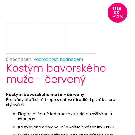
č
u
1 159
KČ
j
–13 %
e
m
e
HAVAJSKÝ
VĚNEC
Průměrné
5 hodnocení
Podrobnosti hodnocení
-
Kostým bavorského
hodnocení
ŽLUTÝ
produktu
26
muže - červený
je
Kč
5,0
z
5
Kostým bavorského muže – červený
hvězdiček.
Pro pány, kteří chtějí reprezentovat tradiční pivní kulturu
stylově 🍺
Elegantní černé lederhosny se zlatou výšivkou a
kšandami
Kostkovaná červeno-bílá košile s vázáním u krku