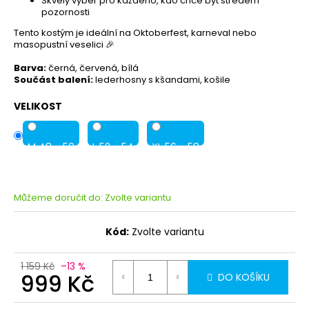
Skvělý výběr pro každého, kdo chce být středem
pozornosti
Tento kostým je ideální na Oktoberfest, karneval nebo
masopustní veselici 🎉
Barva:
černá, červená, bílá
Součást balení:
lederhosny s kšandami, košile
VELIKOST
M 48 - 50
L 52 - 54
XL 56 - 58
Můžeme doručit do:
Zvolte variantu
Kód:
Zvolte variantu
1 159 Kč
–13 %
999 Kč
DO KOŠÍKU