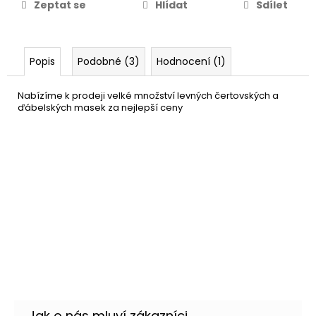
Zeptat se
Hlídat
Sdílet
Popis
Podobné (3)
Hodnocení (1)
Nabízíme k prodeji velké množství levných čertovských a
ďábelských masek za nejlepší ceny
Čertovské rohy černé
129 Kč
tvarovací - Maleficent
DETAIL
Momentálně nedostupné
–35 %
Rohy pro čerta - Satan
229 Kč
DO KOŠÍKU
Skladem
(2 ks)
–4 %