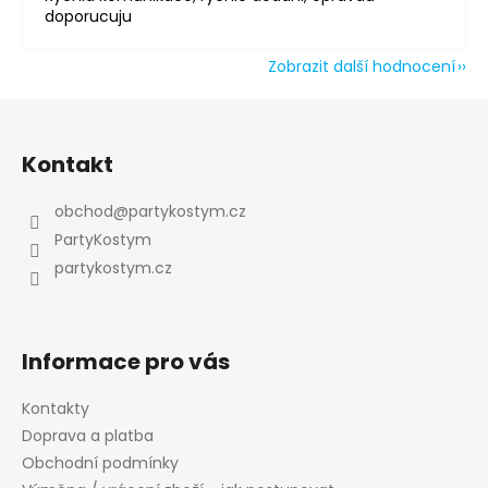
doporucuju
Powered by chaterimo
Zobrazit další hodnocení
Z
á
Kontakt
p
a
obchod
@
partykostym.cz
t
PartyKostym
í
partykostym.cz
Informace pro vás
Kontakty
Doprava a platba
Obchodní podmínky