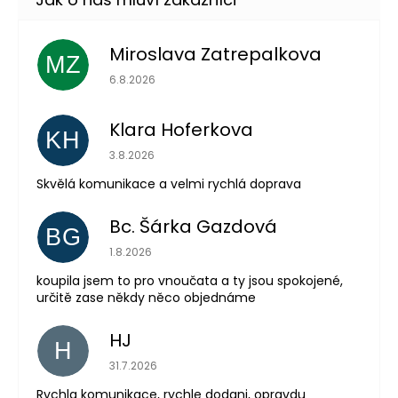
Miroslava Zatrepalkova
MZ
Hodnocení obchodu je 5 z 5 hvězdiček.
6.8.2026
Klara Hoferkova
KH
Hodnocení obchodu je 5 z 5 hvězdiček.
3.8.2026
Skvělá komunikace a velmi rychlá doprava
Bc. Šárka Gazdová
BG
Hodnocení obchodu je 5 z 5 hvězdiček.
1.8.2026
koupila jsem to pro vnoučata a ty jsou spokojené,
určitě zase někdy něco objednáme
HJ
H
Hodnocení obchodu je 5 z 5 hvězdiček.
31.7.2026
Odeslat
Rychla komunikace, rychle dodani, opravdu