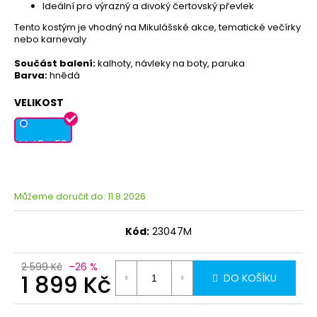
Ideální pro výrazný a divoký čertovský převlek
Tento kostým je vhodný na Mikulášské akce, tematické večírky
nebo karnevaly
Součást balení:
kalhoty, návleky na boty, paruka
Barva:
hnědá
VELIKOST
M 48 - 50
Můžeme doručit do:
11.8.2026
Kód:
23047M
2 599 Kč
–26 %
1 899 Kč
DO KOŠÍKU