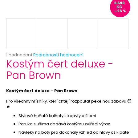
č
2 599
u
KČ
–26 %
j
e
m
e
PRIORITNÍ
Průměrné
1 hodnocení
Podrobnosti hodnocení
ZPRACOVÁNÍ
Kostým čert deluxe -
hodnocení
OBJEDNÁVKY
produktu
Pan Brown
29
je
Kč
5,0
z
5
Kostým čert deluxe – Pan Brown
hvězdiček.
Pro všechny hříšníky, kteří chtějí rozpoutat pekelnou zábavu 😈
🔥
Stylové huňaté kalhoty s kopyty a šlemi
Paruka s ušima dodává kostýmu zvířecí výraz
Návleky na boty pro dokonalý vzhled od hlavy až k patě