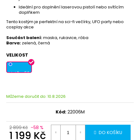
Ideální pro doplnění laserovou pistolí nebo svítícím
doplňkem
Tento kostým je perfektní na sci-fi večírky, UFO party nebo
cosplay akce
Součást balení:
maska, rukavice, róba
Barva:
zelená, černá
VELIKOST
M 48 - 50
Můžeme doručit do:
10.8.2026
Kód:
22006M
2 899 Kč
–58 %
1 199 Kč
DO KOŠÍKU