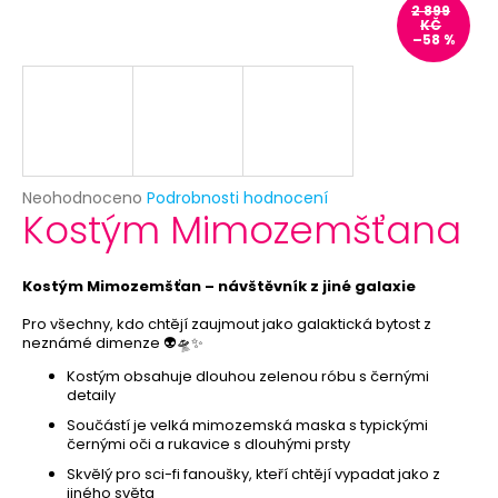
č
2 899
u
KČ
–58 %
j
e
m
e
BÍLÝ
Průměrné
Neohodnoceno
Podrobnosti hodnocení
VĚJÍŘ
Kostým Mimozemšťana
hodnocení
-
produktu
PAPÍROVÝ
je
39
0,0
Kostým Mimozemšťan – návštěvník z jiné galaxie
Kč
z
Původně:
5
Pro všechny, kdo chtějí zaujmout jako galaktická bytost z
69
neznámé dimenze 👽🛸✨
hvězdiček.
Kč
Kostým obsahuje dlouhou zelenou róbu s černými
detaily
Součástí je velká mimozemská maska s typickými
černými oči a rukavice s dlouhými prsty
Skvělý pro sci-fi fanoušky, kteří chtějí vypadat jako z
jiného světa