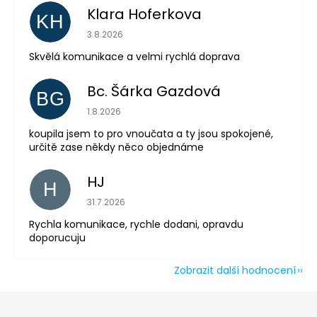
Klara Hoferkova
KH
Hodnocení obchodu je 5 z 5 hvězdiček.
3.8.2026
Skvělá komunikace a velmi rychlá doprava
Bc. Šárka Gazdová
BG
Hodnocení obchodu je 5 z 5 hvězdiček.
1.8.2026
koupila jsem to pro vnoučata a ty jsou spokojené,
Odeslat
určitě zase někdy něco objednáme
Powered by chaterimo
HJ
H
Hodnocení obchodu je 5 z 5 hvězdiček.
31.7.2026
Rychla komunikace, rychle dodani, opravdu
doporucuju
Zobrazit další hodnocení
Z