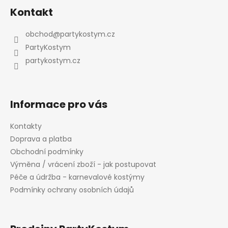
á
Kontakt
p
a
obchod
@
partykostym.cz
t
PartyKostym
í
partykostym.cz
Informace pro vás
Kontakty
Doprava a platba
Obchodní podmínky
Výměna / vrácení zboží - jak postupovat
Péče a údržba - karnevalové kostýmy
Podmínky ochrany osobních údajů