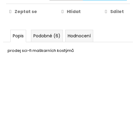
Zeptat se
Hlídat
Sdílet
Popis
Podobné (6)
Hodnocení
prodej sci-fi maškarních kostýmů
Pastelky na obličej
169 Kč
DO KOŠÍKU
Skladem
(9 ks)
–29 %
Maska mimozemšťana s
139 Kč
kápí
DO KOŠÍKU
Skladem
(9 ks)
Raketa - balónek fóliový
89 Kč