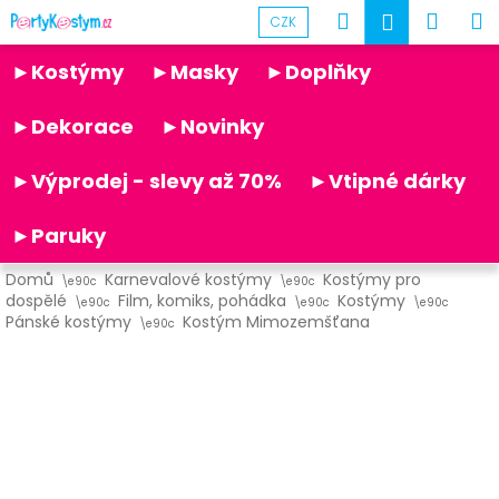
K
Přejít
Hledat
Náku
M
Přihlášen
CZK
na
o
obsah
Partykostym.cz - online
Zpět
Zpět
košík
š
►Kostýmy
►Masky
►Doplňky
í
C
k
►Dekorace
►Novinky
o
p
►Výprodej - slevy až 70%
►Vtipné dárky
o
t
►Paruky
ř
Domů
Karnevalové kostýmy
Kostýmy pro
e
dospělé
Film, komiks, pohádka
Kostýmy
b
Pánské kostýmy
Kostým Mimozemšťana
u
j
e
t
e
n