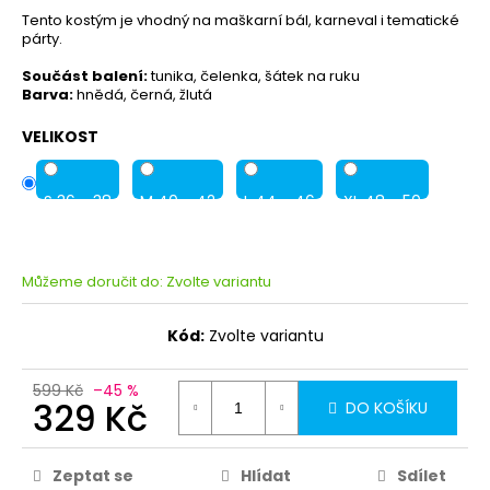
Tento kostým je vhodný na maškarní bál, karneval i tematické
párty.
Součást balení:
tunika, čelenka, šátek na ruku
Barva:
hnědá, černá, žlutá
VELIKOST
S 36 - 38
M 40 - 42
L 44 - 46
XL 48 - 50
Můžeme doručit do:
Zvolte variantu
Kód:
Zvolte variantu
599 Kč
–45 %
329 Kč
DO KOŠÍKU
Zeptat se
Hlídat
Sdílet