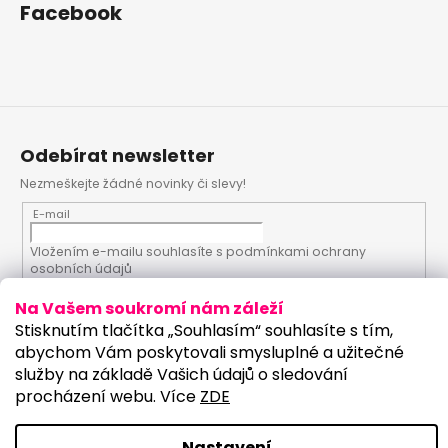
Facebook
Odebírat newsletter
Nezmeškejte žádné novinky či slevy!
E-mail
Vložením e-mailu souhlasíte s
podmínkami ochrany
osobních údajů
Na Vašem soukromí nám záleží
PŘIHLÁSIT SE
Stisknutím tlačítka „Souhlasím“ souhlasíte s tím,
abychom Vám poskytovali smysluplné a užitečné
služby na základě Vašich údajů o sledování
procházení webu. Více
ZDE
Vytvořil Shoptet
Upravilo studio:
Copyright 2026
PartyKostym.cz
. Všechna práva
Nastavení