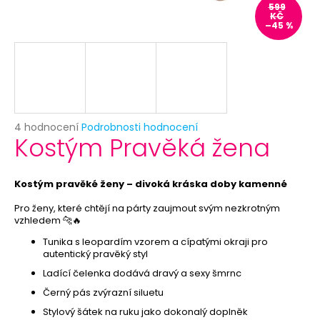
č
599
u
KČ
–45 %
j
e
m
e
KORUNKA
Průměrné
4 hodnocení
Podrobnosti hodnocení
PRO
Kostým Pravěká žena
hodnocení
PRINCEZNU
produktu
-
je
RŮŽOVÁ
5,0
Kostým pravěké ženy – divoká kráska doby kamenné
29
z
Kč
5
Pro ženy, které chtějí na párty zaujmout svým nezkrotným
vzhledem 🐆🔥
hvězdiček.
Tunika s leopardím vzorem a cípatými okraji pro
autentický pravěký styl
Ladící čelenka dodává dravý a sexy šmrnc
Černý pás zvýrazní siluetu
Stylový šátek na ruku jako dokonalý doplněk