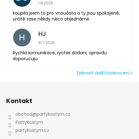
Hodnocení obchodu je 5 z 5 hvězdiček.
1.8.2026
koupila jsem to pro vnoučata a ty jsou spokojené,
určitě zase někdy něco objednáme
HJ
H
Hodnocení obchodu je 5 z 5 hvězdiček.
31.7.2026
Rychla komunikace, rychle dodani, opravdu
doporucuju
Zobrazit další hodnocení
Z
á
Kontakt
p
a
obchod
@
partykostym.cz
t
PartyKostym
í
partykostym.cz