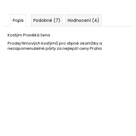
Popis
Podobné (7)
Hodnocení (4)
Kostým Pravěká žena
Prodej filmových kostýmů pro vtipné okamžiky a
nezapomenutelné párty za nejlepší ceny Praha
Kyj pro pračlověka -
79 Kč
nafukovací
DETAIL
Momentálně nedostupné
–38 %
Dámská paruka - Retro
439 Kč
Babe 80. léta - hnědá
DETAIL
Momentálně nedostupné
–25 %
Pravěký náhrdelník, náušnice
219 Kč