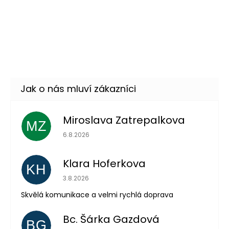
Pouta chlupatá - leopard
79 Kč
DO KOŠÍKU
Skladem
(6 ks)
Miroslava Zatrepalkova
MZ
Hodnocení obchodu je 5 z 5 hvězdiček.
6.8.2026
Klara Hoferkova
KH
Hodnocení obchodu je 5 z 5 hvězdiček.
3.8.2026
Skvělá komunikace a velmi rychlá doprava
Odeslat
Bc. Šárka Gazdová
BG
Powered by chaterimo