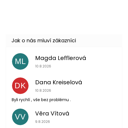
Klobouk pro kovboje - černý
159 Kč
DETAIL
Momentálně nedostupné
–20 %
Odeslat
Magda Lefflerová
ML
Hodnocení obchodu je 5 z 5 hvězdiček.
10.8.2026
Powered by chaterimo
Dana Kreiselová
DK
Hodnocení obchodu je 5 z 5 hvězdiček.
10.8.2026
Byli rychlí , vše bez problému .
Věra Vítová
VV
Hodnocení obchodu je 5 z 5 hvězdiček.
9.8.2026