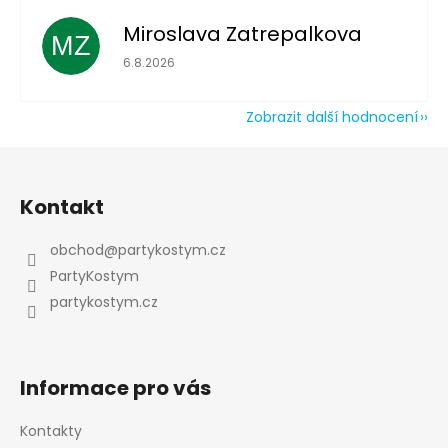
Miroslava Zatrepalkova
MZ
Hodnocení obchodu je 5 z 5 hvězdiček.
6.8.2026
Zobrazit další hodnocení
Z
á
Kontakt
p
a
obchod
@
partykostym.cz
t
PartyKostym
í
partykostym.cz
Informace pro vás
Kontakty