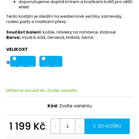
doporučujeme doplnit knírem a hračkami koltů pro větší
efekt
Tento kostým je ideální na westernové večírky, karnevaly,
rodeo party a maškarní plesy
Součást balení:
košile, návleky na nohavice, klobouk
Barva:
modrá, bílá, červená, hnědá, černá
VELIKOST
M 48 - 50
L 52 - 54
Můžeme doručit do:
Zvolte variantu
Kód:
Zvolte variantu
1 199 Kč
DO KOŠÍKU