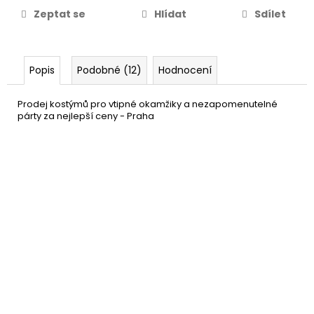
Zeptat se
Hlídat
Sdílet
Popis
Podobné (12)
Hodnocení
Prodej kostýmů pro vtipné okamžiky a nezapomenutelné
párty za nejlepší ceny - Praha
Klobouk pro kovboje - hnědý
149 Kč
DO KOŠÍKU
Skladem
(8 ks)
–25 %
Šněrovadlo - Kovbojská
49 Kč
kravata
DETAIL
Momentálně nedostupné
–44 %
Pistole pro kovboje
49 Kč