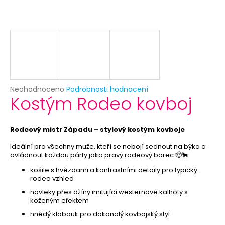
č
u
j
e
m
e
PRIORITNÍ
Průměrné
Neohodnoceno
Podrobnosti hodnocení
ZPRACOVÁNÍ
Kostým Rodeo kovboj
hodnocení
OBJEDNÁVKY
produktu
29
je
Kč
0,0
Rodeový mistr Západu – stylový kostým kovboje
z
5
Ideální pro všechny muže, kteří se nebojí sednout na býka a
ovládnout každou párty jako pravý rodeový borec 🤠🐂
hvězdiček.
košile s hvězdami a kontrastními detaily pro typický
rodeo vzhled
návleky přes džíny imitující westernové kalhoty s
koženým efektem
hnědý klobouk pro dokonalý kovbojský styl