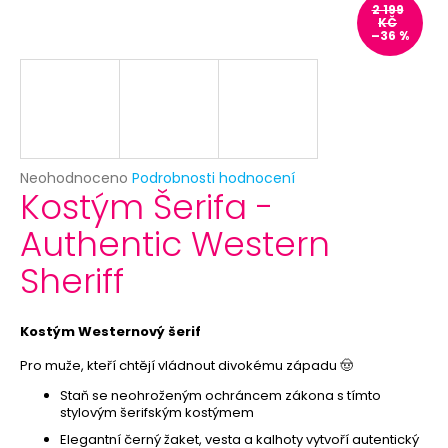
č
2 199
u
KČ
–36 %
j
e
m
e
PAPÍROVÉ
Průměrné
Neohodnoceno
Podrobnosti hodnocení
TALÍŘKY
Kostým Šerifa -
hodnocení
HVĚZDA
produktu
6KS
Authentic Western
je
-
0,0
RŮŽOVÉ
Sheriff
z
ZLATO
-
5
ROZLUČKA
hvězdiček.
SE
Kostým Westernový šerif
SVOBODOU
-
Pro muže, kteří chtějí vládnout divokému západu 🤠
SLEVA
Staň se neohroženým ochráncem zákona s tímto
29
stylovým šerifským kostýmem
Kč
Původně:
Elegantní černý žaket, vesta a kalhoty vytvoří autentický