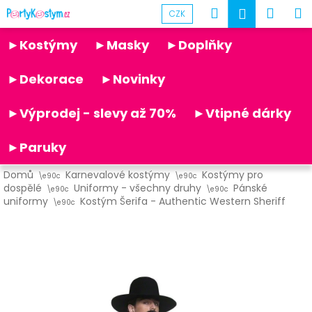
K
Přejít
Hledat
Náku
M
Přihlášen
CZK
na
o
obsah
Partykostym.cz - online
Zpět
Zpět
košík
š
►Kostýmy
►Masky
►Doplňky
í
C
k
►Dekorace
►Novinky
o
p
►Výprodej - slevy až 70%
►Vtipné dárky
o
t
►Paruky
ř
Domů
Karnevalové kostýmy
Kostýmy pro
e
dospělé
Uniformy - všechny druhy
Pánské
b
uniformy
Kostým Šerifa - Authentic Western Sheriff
u
j
e
t
e
n