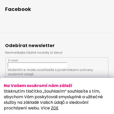
Facebook
Odebírat newsletter
Nezmeškejte žádné novinky či slevy!
E-mail
Vložením e-mailu souhlasíte s
podmínkami ochrany
osobních údajů
Na Vašem soukromí nám záleží
PŘIHLÁSIT SE
Stisknutím tlačítka „Souhlasím“ souhlasíte s tím,
abychom Vám poskytovali smysluplné a užitečné
služby na základě Vašich údajů o sledování
procházení webu. Více
ZDE
Vytvořil Shoptet
Upravilo studio: