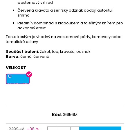
79
westernový vzhled
Kč
Červená kravata a šerifský odznak dodají autoritu i
šmrnc
Ideální v kombinaci s kloboukem a falešným knírem pro
dokonalý efekt
Tento kostým je vhodný na westernové párty, karnevaly nebo
tematické oslavy
Součást balení:
žaket, top, kravata, odznak
Barva:
černá, červená
VELIKOST
M 48 - 50
Kód:
36156M.
2 199 Kč
–36 %