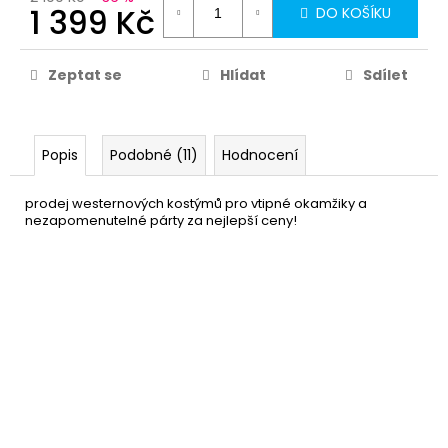
1 399 Kč
DO KOŠÍKU
Zeptat se
Hlídat
Sdílet
Popis
Podobné (11)
Hodnocení
prodej westernových kostýmů pro vtipné okamžiky a
nezapomenutelné párty za nejlepší ceny!
Klobouk - Pistolník - černý
209 Kč
DO KOŠÍKU
Skladem
(4 ks)
–16 %
Sada - Divoký západ -
649 Kč
pouzdra a opasek
DO KOŠÍKU
Skladem
(3 ks)