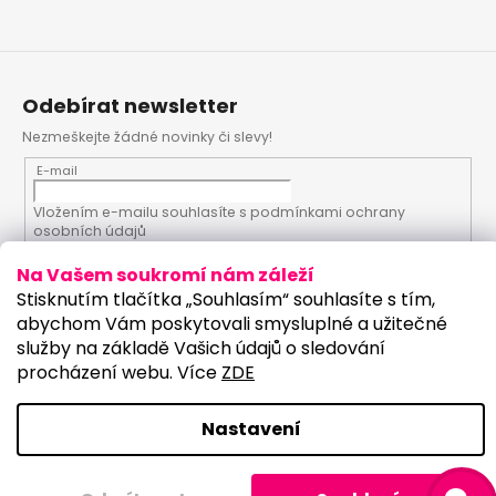
Odebírat newsletter
Nezmeškejte žádné novinky či slevy!
E-mail
Vložením e-mailu souhlasíte s
podmínkami ochrany
osobních údajů
Na Vašem soukromí nám záleží
PŘIHLÁSIT SE
Stisknutím tlačítka „Souhlasím“ souhlasíte s tím,
abychom Vám poskytovali smysluplné a užitečné
služby na základě Vašich údajů o sledování
procházení webu. Více
ZDE
Vytvořil Shoptet
Upravilo studio:
Copyright 2026
PartyKostym.cz
. Všechna práva
Nastavení
vyhrazena.
Upravit nastavení cookies