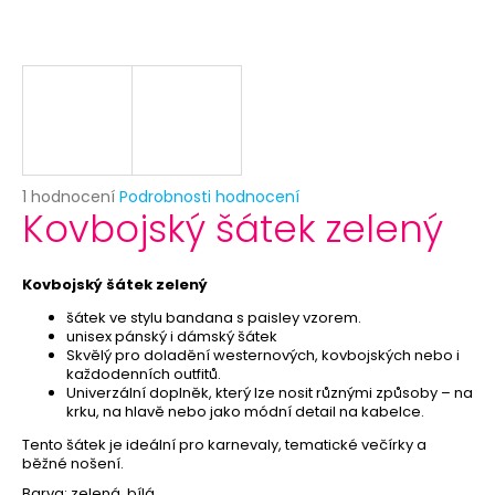
č
u
j
e
m
e
KLOBOUK
Průměrné
1 hodnocení
Podrobnosti hodnocení
-
Kovbojský šátek zelený
hodnocení
CYLINDR
produktu
ČERNÝ
je
99
5,0
Kovbojský šátek zelený
Kč
z
Původně:
šátek ve stylu bandana s paisley vzorem.
5
149
unisex pánský i dámský šátek
hvězdiček.
Kč
Skvělý pro doladění westernových, kovbojských nebo i
každodenních outfitů.
Univerzální doplněk, který lze nosit různými způsoby – na
krku, na hlavě nebo jako módní detail na kabelce.
Tento šátek je ideální pro karnevaly, tematické večírky a
běžné nošení.
Barva: zelená, bílá