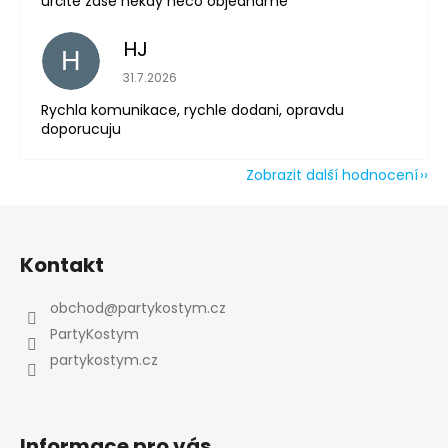
určitě zase někdy něco objednáme
HJ
H
Hodnocení obchodu je 5 z 5 hvězdiček.
31.7.2026
Rychla komunikace, rychle dodani, opravdu
doporucuju
Zobrazit další hodnocení
Z
á
Kontakt
p
a
obchod
@
partykostym.cz
t
PartyKostym
í
partykostym.cz
Informace pro vás