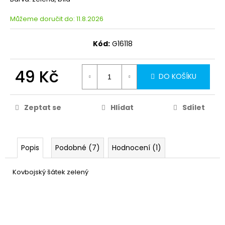
Můžeme doručit do:
11.8.2026
Kód:
G16118
49 Kč
DO KOŠÍKU
Zeptat se
Hlídat
Sdílet
Popis
Podobné (7)
Hodnocení (1)
Kovbojský šátek zelený
Kovbojský klobouk - hnědý
159 Kč
DETAIL