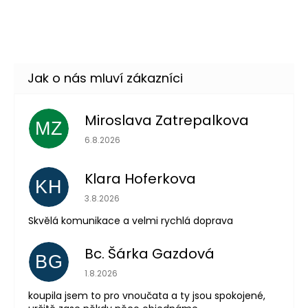
50 cm Recoil gun
DO KOŠÍKU
Skladem
(6 ks)
Miroslava Zatrepalkova
MZ
Hodnocení obchodu je 5 z 5 hvězdiček.
6.8.2026
Klara Hoferkova
KH
Hodnocení obchodu je 5 z 5 hvězdiček.
3.8.2026
Skvělá komunikace a velmi rychlá doprava
Bc. Šárka Gazdová
Odeslat
BG
Hodnocení obchodu je 5 z 5 hvězdiček.
1.8.2026
Powered by chaterimo
koupila jsem to pro vnoučata a ty jsou spokojené,