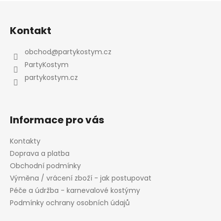
Z
á
Kontakt
p
a
obchod
@
partykostym.cz
t
PartyKostym
í
partykostym.cz
Informace pro vás
Kontakty
Doprava a platba
Obchodní podmínky
Výměna / vrácení zboží - jak postupovat
Péče a údržba - karnevalové kostýmy
Podmínky ochrany osobních údajů