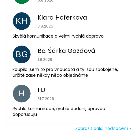
6.8.2026
Klara Hoferkova
KH
Hodnocení obchodu je 5 z 5 hvězdiček.
3.8.2026
Skvělá komunikace a velmi rychlá doprava
Bc. Šárka Gazdová
BG
Hodnocení obchodu je 5 z 5 hvězdiček.
1.8.2026
koupila jsem to pro vnoučata a ty jsou spokojené,
Odeslat
určitě zase někdy něco objednáme
Powered by chaterimo
HJ
H
Hodnocení obchodu je 5 z 5 hvězdiček.
31.7.2026
Rychla komunikace, rychle dodani, opravdu
doporucuju
Zobrazit další hodnocení