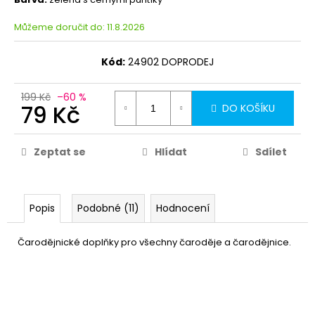
Můžeme doručit do:
11.8.2026
Kód:
24902 DOPRODEJ
199 Kč
–60 %
79 Kč
DO KOŠÍKU
Zeptat se
Hlídat
Sdílet
Popis
Podobné (11)
Hodnocení
Čarodějnické doplňky pro všechny čaroděje a čarodějnice.
Nos čarodějnice
29 Kč
DO KOŠÍKU