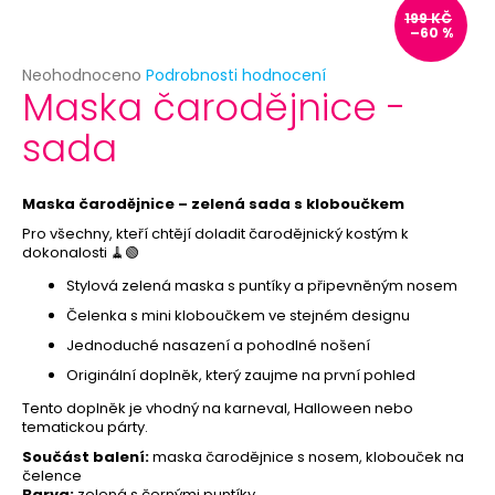
č
199 KČ
u
–60 %
j
e
Průměrné
Neohodnoceno
Podrobnosti hodnocení
Maska čarodějnice -
hodnocení
m
produktu
e
sada
je
0,0
z
LEVNÁ
5
Maska čarodějnice – zelená sada s kloboučkem
PAPÍROVÁ
hvězdiček.
MASKA
Pro všechny, kteří chtějí doladit čarodějnický kostým k
K
dokonalosti 🧹🟢
DOMALOVÁNÍ
Stylová zelená maska s puntíky a připevněným nosem
39
Kč
Čelenka s mini kloboučkem ve stejném designu
Původně:
Jednoduché nasazení a pohodlné nošení
49
Kč
Originální doplněk, který zaujme na první pohled
Tento doplněk je vhodný na karneval, Halloween nebo
tematickou párty.
Součást balení:
maska čarodějnice s nosem, klobouček na
čelence
Barva:
zelená s černými puntíky