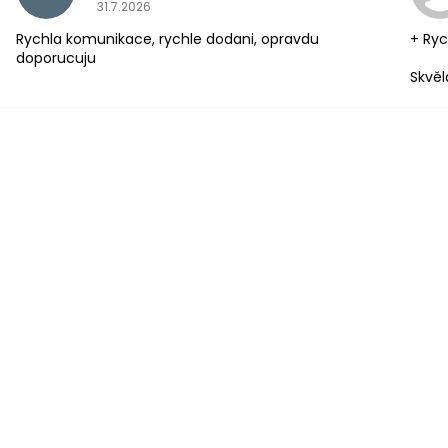
Hodnocení obchodu je 5 z 5 hvězdiček.
31.7.2026
Rychla komunikace, rychle dodani, opravdu
+ Ryc
doporucuju
Skvěl