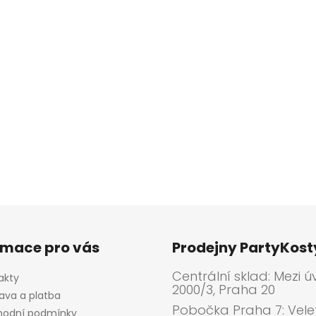
rmace pro vás
Prodejny PartyKos
Centrální sklad: Mezi ú
akty
2000/3, Praha 20
ava a platba
Pobočka Praha 7: Velet
odní podmínky