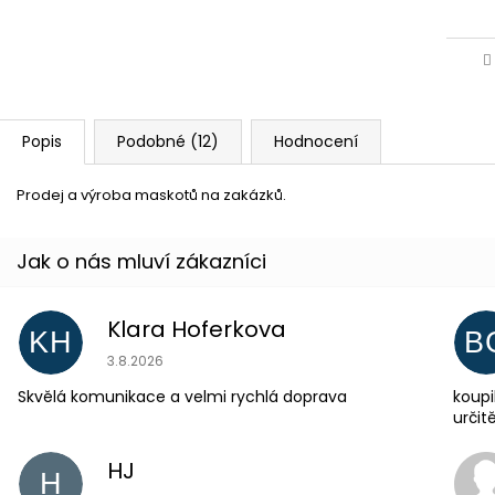
Popis
Podobné (12)
Hodnocení
Prodej a výroba maskotů na zakázků.
Klara Hoferkova
KH
B
Hodnocení obchodu je 5 z 5 hvězdiček.
3.8.2026
Skvělá komunikace a velmi rychlá doprava
koupi
urči
HJ
H