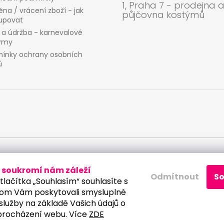
1, Praha 7 - prodejna 
na / vrácení zboží - jak
půjčovna kostýmů
upovat
 a údržba - karnevalové
ýmy
ínky ochrany osobních
ů
 osobních údajů
soukromí nám záleží
Odmítnout
S
tlačítka „Souhlasím“ souhlasíte s
om Vám poskytovali smysluplné
služby na základě Vašich údajů o
procházení webu. Více
ZDE