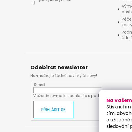
Výmě
post
Péče
kost
Podm
údaj
Odebírat newsletter
Nezmeškejte žádné novinky či slevy!
E-mail
Vložením e-mailu souhlasíte s
podmínkami ochrany
Na Vašem 
Stisknutím 
PŘIHLÁSIT SE
tím, abych
a užitečné 
sledování 