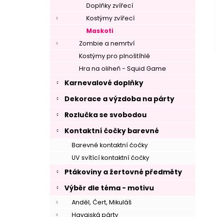
Doplňky zvířecí
Kostýmy zvířecí
Maskoti
Zombie a nemrtví
Kostýmy pro plnoštíhlé
Hra na oliheň - Squid Game
Karnevalové doplňky
Dekorace a výzdoba na párty
Rozlučka se svobodou
Kontaktní čočky barevné
Barevné kontaktní čočky
UV svítící kontaktní čočky
Ptákoviny a žertovné předměty
Výběr dle téma - motivu
Anděl, Čert, Mikuláš
Havajská párty