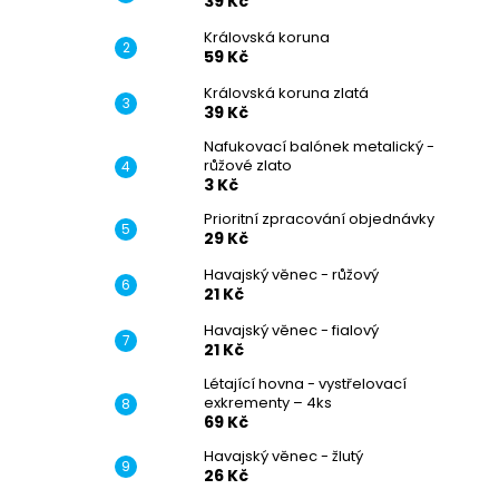
39 Kč
Královská koruna
59 Kč
Královská koruna zlatá
39 Kč
Nafukovací balónek metalický -
růžové zlato
3 Kč
Prioritní zpracování objednávky
29 Kč
Havajský věnec - růžový
21 Kč
Havajský věnec - fialový
21 Kč
Létající hovna - vystřelovací
exkrementy – 4ks
69 Kč
Havajský věnec - žlutý
26 Kč