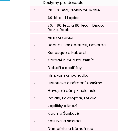
í
Kostýmy pro dospělé
p
20-30. léta, Prohibice, Mafie
a
60. léta - Hippies
n
70. - 80. léta a 90. léta - Disco,
Retro, Rock
e
Army a vojáci
l
Beerfest, oktoberfest, bavoráci
Burlesque a Kabaret
Čarodějnice a kouzelníci
Doktoři a sestřičky
Film, komiks, pohádka
Historické a národní kostýmy
Havajská párty - hula hula
Indiáni, Kovbojové, Mexiko
Jeptišky a Kněží
Klauni a Šaškové
Kostlivci a smrtáci
Námořníci a Námořnice