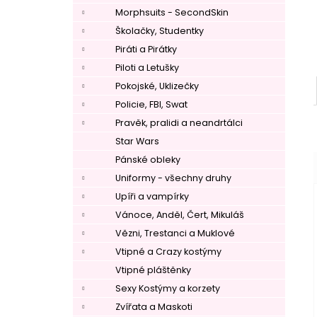
Morphsuits - SecondSkin
Školačky, Studentky
Piráti a Pirátky
Piloti a Letušky
Pokojské, Uklizečky
Policie, FBI, Swat
Pravěk, pralidi a neandrtálci
Star Wars
Pánské obleky
Uniformy - všechny druhy
Upíři a vampírky
Vánoce, Anděl, Čert, Mikuláš
Vězni, Trestanci a Muklové
Vtipné a Crazy kostýmy
Vtipné pláštěnky
Sexy Kostýmy a korzety
Zvířata a Maskoti