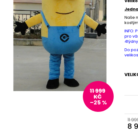
Veliko
Jedna
Naše m
kostý
INFO: 
pro vá
4týdny
Do po
veliko
VELIK
11 999
KČ
–25 %
11 99
8 