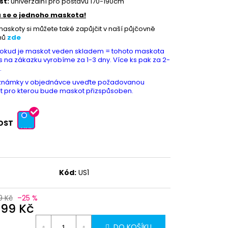
st:
univerzální pro postavu 170-190cm
 se o jednoho maskota!
askoty si můžete také zapůjčit v naší půjčovně
mů
zde
Pokud je maskot veden skladem = tohoto maskota
s na zákazku vyrobíme za 1-3 dny. Více ks pak za 2-
.
známky v objednávce uveďte požadovanou
st pro kterou bude maskot přizspůsoben.
OST
UNI
Kód:
US1
9 Kč
–25 %
999 Kč
DO KOŠÍKU