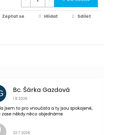
Zeptat se
Hlídat
Sdílet
Partykostym.cz - online
Bc. Šárka Gazdová
G
Hodnocení obchodu je 5 z 5 hvězdiček.
1.8.2026
la jsem to pro vnoučata a ty jsou spokojené,
tě zase někdy něco objednáme
Hodnocení obchodu je 5 z 5 hvězdiček.
23.7.2026