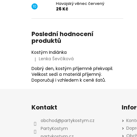
Havajský věnec červený
26 Kč
Poslední hodnocení
produktů
Kostým Indiánka
Lenka Ševčíková
|
Hodnocení produktu je 5 z 5 hvězdiček.
Dobrý den, kostým příjemně překvapil.
Velikost sedí a materiál příjemný.
Doporučuji i vzhledem k ceně šatů.
Z
á
Kontakt
Info
p
a
obchod
@
partykostym.cz
Kont
t
Dopr
PartyKostym
í
Obch
partykostym.cz