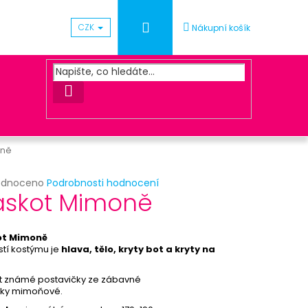
Přihlášení
CZK
Nákupní košík
HLEDAT
oně
rné
odnoceno
Podrobnosti hodnocení
Následující
skot Mimoně
cení
ktu
UNA ZLATÁ
t Mimoně
tí kostýmu
je
hlava, tělo, kryty bot a kryty na
ček.
 známé postavičky ze zábavné
ky mimoňové.