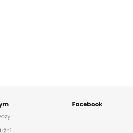
tym
Facebook
vozy
ržní