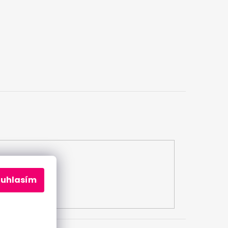
a
ouhlasím