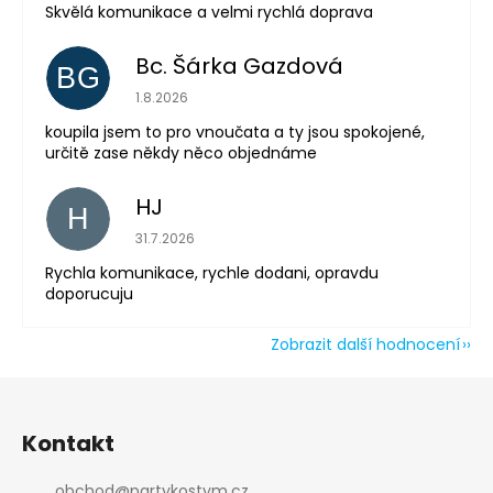
Skvělá komunikace a velmi rychlá doprava
Odeslat
Bc. Šárka Gazdová
Powered by chaterimo
BG
Hodnocení obchodu je 5 z 5 hvězdiček.
1.8.2026
koupila jsem to pro vnoučata a ty jsou spokojené,
určitě zase někdy něco objednáme
HJ
H
Hodnocení obchodu je 5 z 5 hvězdiček.
31.7.2026
Rychla komunikace, rychle dodani, opravdu
doporucuju
Zobrazit další hodnocení
Z
á
Kontakt
p
a
obchod
@
partykostym.cz