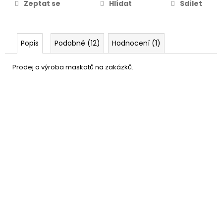
Zeptat se
Hlídat
Sdílet
Popis
Podobné (12)
Hodnocení (1)
Prodej a výroba maskotů na zakázků.
Bílá čepice Šmoula - trpaslík
65 Kč
DETAIL
Momentálně nedostupné
–34 %
Bílý make-up
49 Kč
DO KOŠÍKU
Skladem
(51 ks)
–50 %
Bílá maska k domalování
28 Kč
DETAIL