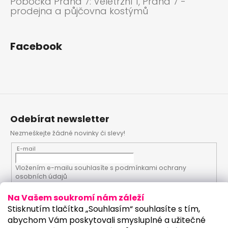
Pobočka Praha 7: Veletržní 1, Praha 7 -
prodejna a půjčovna kostýmů
Facebook
Odebírat newsletter
Nezmeškejte žádné novinky či slevy!
E-mail
Vložením e-mailu souhlasíte s
podmínkami ochrany
osobních údajů
Na Vašem soukromí nám záleží
PŘIHLÁSIT SE
Stisknutím tlačítka „Souhlasím“ souhlasíte s tím,
abychom Vám poskytovali smysluplné a užitečné