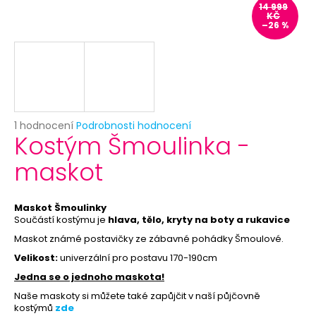
č
14 999
u
KČ
–26 %
j
e
m
e
BAREVNÝ
Průměrné
1 hodnocení
Podrobnosti hodnocení
HAVAJSKÝ
Kostým Šmoulinka -
hodnocení
VĚNEC
produktu
maskot
16
je
Kč
5,0
Původně:
z
39
5
Maskot Šmoulinky
Kč
hvězdiček.
Součástí kostýmu
je
hlava, tělo, kryty na boty a rukavice
Maskot známé postavičky ze zábavné pohádky Šmoulové.
Velikost:
univerzální pro postavu 170-190cm
Jedna se o jednoho maskota!
Naše maskoty si můžete také zapůjčit v naší půjčovně
kostýmů
zde