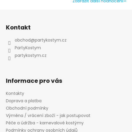
Zobrazit další hodnocení
Z
á
Kontakt
p
a
obchod
@
partykostym.cz
t
PartyKostym
í
partykostym.cz
Informace pro vás
Kontakty
Doprava a platba
Obchodní podmínky
Výměna / vrácení zboží - jak postupovat
Péče a údržba - karnevalové kostýmy
Podmínky ochrany osobních údajů