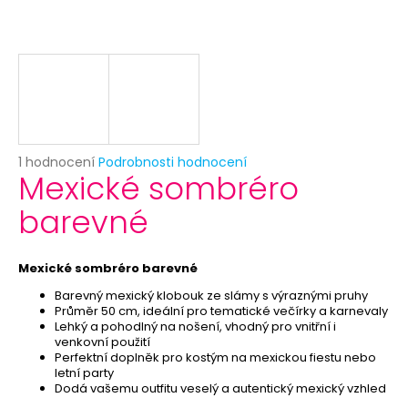
č
u
j
e
m
e
ANONYMOUS
Průměrné
1 hodnocení
Podrobnosti hodnocení
-
Mexické sombréro
hodnocení
KARNEVALOVÁ
produktu
MASKA
barevné
je
-
5,0
ŠKRABOŠKA
z
K
DOMALOVÁNÍ
5
Mexické sombréro barevné
hvězdiček.
49
Barevný mexický klobouk ze slámy s výraznými pruhy
Kč
Průměr 50 cm, ideální pro tematické večírky a karnevaly
Původně:
Lehký a pohodlný na nošení, vhodný pro vnitřní i
59
venkovní použití
Kč
Perfektní doplněk pro kostým na mexickou fiestu nebo
letní party
Dodá vašemu outfitu veselý a autentický mexický vzhled