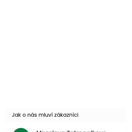
Momentálně nedostupné
–28 %
Mexické sombréro černé
359 Kč
DO KOŠÍKU
Skladem
(15 ks)
–14 %
Havajská sada Tiki - čelenky
89 Kč
a náramky
DO KOŠÍKU
Skladem
(17 ks)
–35 %
Sluneční brýle sombréro -
169 Kč
mexiko
DO KOŠÍKU
Skladem
(4 ks)
–22 %