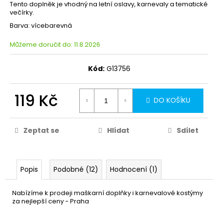
Tento doplněk je vhodný na letní oslavy, karnevaly a tematické
večírky.
Barva: vícebarevná
Můžeme doručit do:
11.8.2026
Kód:
G13756
119 Kč
DO KOŠÍKU
Zeptat se
Hlídat
Sdílet
Popis
Podobné (12)
Hodnocení (1)
Nabízíme k prodeji maškarní doplňky i karnevalové kostýmy
za nejlepší ceny - Praha