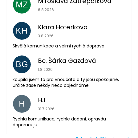
Miroslava Zatrepalkova
MZ
Hodnocení obchodu je 5 z 5 hvězdiček.
6.8.2026
Klara Hoferkova
KH
Hodnocení obchodu je 5 z 5 hvězdiček.
Odeslat
3.8.2026
Skvělá komunikace a velmi rychlá doprava
Powered by chaterimo
Bc. Šárka Gazdová
BG
Hodnocení obchodu je 5 z 5 hvězdiček.
1.8.2026
koupila jsem to pro vnoučata a ty jsou spokojené,
určitě zase někdy něco objednáme
HJ
H
Hodnocení obchodu je 5 z 5 hvězdiček.
31.7.2026
Rychla komunikace, rychle dodani, opravdu
doporucuju