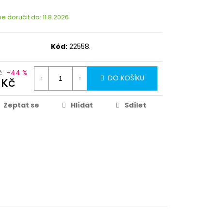
 doručit do:
11.8.2026
Kód:
22558.
č
–44 %
DO KOŠÍKU
 Kč
Zeptat se
Hlídat
Sdílet