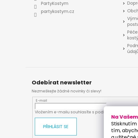
t
Dopr
PartyKostym
í
Obch
partykostym.cz
Výmě
post
Péče
kost
Podm
údaj
Odebírat newsletter
Nezmeškejte žádné novinky či slevy!
E-mail
Vložením e-mailu souhlasíte s
podmínkami ochrany
Na Vašem 
Stisknutím 
PŘIHLÁSIT SE
tím, abych
a užitečné 