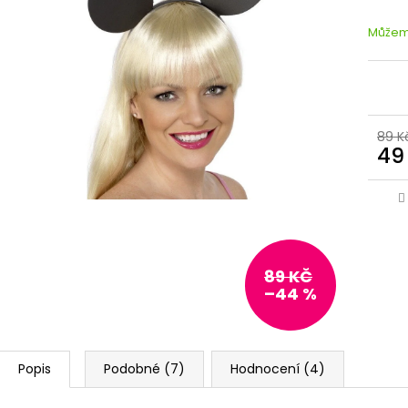
Můžeme
89 K
49
89 KČ
–44 %
Popis
Podobné (7)
Hodnocení (4)