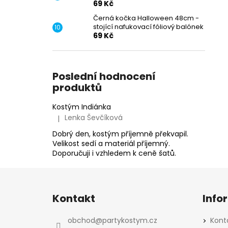
69 Kč
Černá kočka Halloween 48cm -
stojící nafukovací fóliový balónek
69 Kč
Poslední hodnocení
produktů
Kostým Indiánka
Lenka Ševčíková
|
Hodnocení produktu je 5 z 5 hvězdiček.
Dobrý den, kostým příjemně překvapil.
Velikost sedí a materiál příjemný.
Doporučuji i vzhledem k ceně šatů.
Z
á
Kontakt
Info
p
a
obchod
@
partykostym.cz
Kont