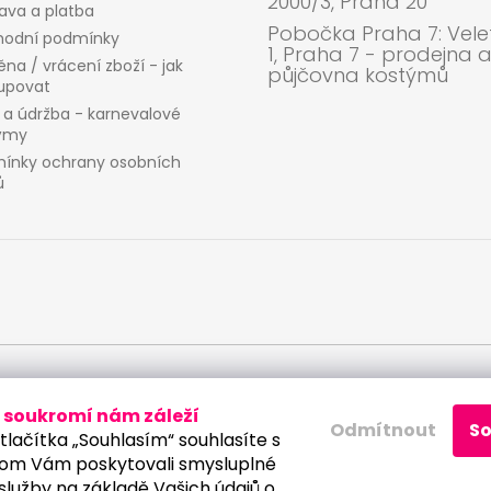
2000/3, Praha 20
ava a platba
Pobočka Praha 7: Velet
odní podmínky
1, Praha 7 - prodejna 
na / vrácení zboží - jak
půjčovna kostýmů
upovat
 a údržba - karnevalové
ýmy
ínky ochrany osobních
ů
 osobních údajů
soukromí nám záleží
Odmítnout
S
tlačítka „Souhlasím“ souhlasíte s
om Vám poskytovali smysluplné
služby na základě Vašich údajů o