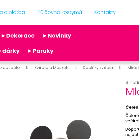
a a platba
Půjčovna kostymů
Kontakty
Co potřebujete najít?
►Dekorace
►Novinky
Doporučujeme
 dárky
►Paruky
o dospělé
Zvířata a Maskoti
Doplňky zvířecí
Micke
Průmě
4 hod
Mi
hodno
produ
je
RŮŽOVÁ KRAVATA
SKLENĚNÁ LAHVI
5,0
Čelen
59 Kč
7 Kč
z
Čelenk
Původně:
12 Kč
5
večíre
hvězdi
Doporu
najdet