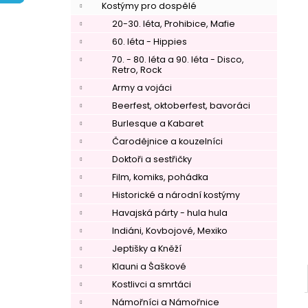
í
Kostýmy pro dospělé
p
20-30. léta, Prohibice, Mafie
a
60. léta - Hippies
n
70. - 80. léta a 90. léta - Disco,
Retro, Rock
e
Army a vojáci
l
Beerfest, oktoberfest, bavoráci
Burlesque a Kabaret
Čarodějnice a kouzelníci
Doktoři a sestřičky
Film, komiks, pohádka
Historické a národní kostýmy
Havajská párty - hula hula
Indiáni, Kovbojové, Mexiko
Jeptišky a Kněží
Klauni a Šaškové
Kostlivci a smrtáci
Námořníci a Námořnice