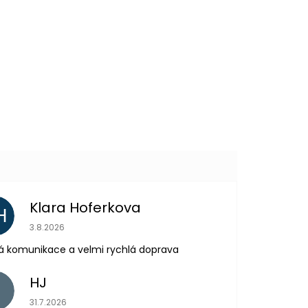
59 Kč
DETAIL
Další
produkt
Klara Hoferkova
H
Hodnocení obchodu je 5 z 5 hvězdiček.
3.8.2026
á komunikace a velmi rychlá doprava
HJ
H
Hodnocení obchodu je 5 z 5 hvězdiček.
31.7.2026