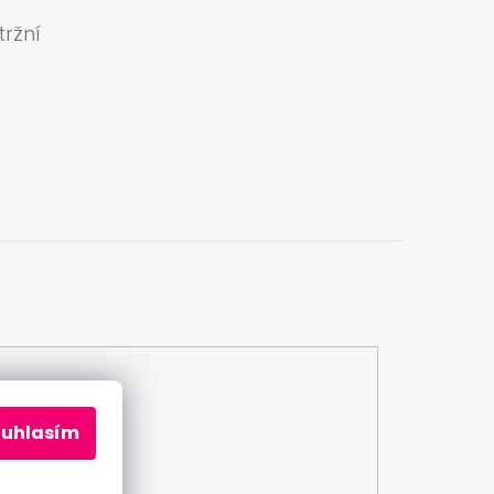
ržní
a
ouhlasím