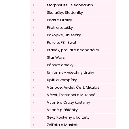
Morphsuits - SecondSkin
Školačky, Studentky
Piráti a Pirátky
Piloti a Letušky
Pokojské, Uklizečky
Policie, FBI, Swat
Pravěk, pralidi a neandrtálci
Star Wars
Pánské obleky
Uniformy - všechny druhy
Upíři a vampírky
Vánoce, Anděl, Čert, Mikuláš
Vězni, Trestanci a Muklové
–
Vtipné a Crazy kostýmy
Vtipné pláštěnky
Sexy Kostýmy a korzety
Zvířata a Maskoti