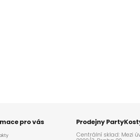
rmace pro vás
Prodejny PartyKos
Centrální sklad: Mezi ú
akty