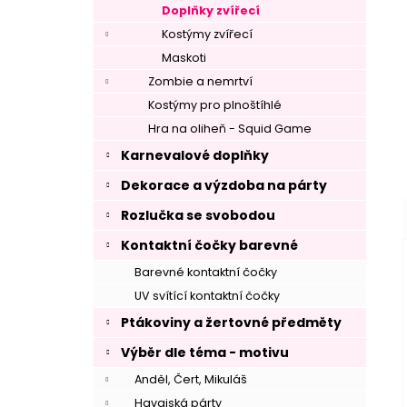
Doplňky zvířecí
Kostýmy zvířecí
Maskoti
Zombie a nemrtví
Kostýmy pro plnoštíhlé
Hra na oliheň - Squid Game
Karnevalové doplňky
Dekorace a výzdoba na párty
Rozlučka se svobodou
Kontaktní čočky barevné
Barevné kontaktní čočky
UV svítící kontaktní čočky
Ptákoviny a žertovné předměty
Výběr dle téma - motivu
Anděl, Čert, Mikuláš
Havajská párty