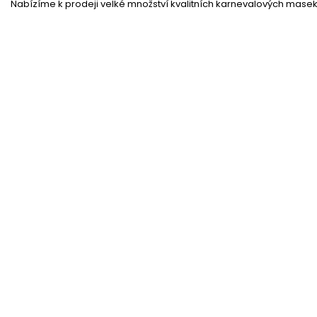
Nabízíme k prodeji velké množství kvalitních karnevalových masek 
Kostým Minnie - retro šaty
Skladem
(6 ks)
–44
%
Čelenka Minnie myška
Skladem
(34 ks)
43 %
Myška - čelenka růžové zlato
Skladem
(9 ks)