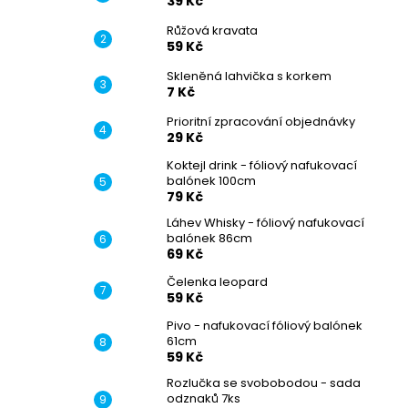
39 Kč
Růžová kravata
59 Kč
Skleněná lahvička s korkem
7 Kč
Prioritní zpracování objednávky
29 Kč
Koktejl drink - fóliový nafukovací
balónek 100cm
79 Kč
Láhev Whisky - fóliový nafukovací
balónek 86cm
69 Kč
Čelenka leopard
59 Kč
Pivo - nafukovací fóliový balónek
61cm
59 Kč
Rozlučka se svobobodou - sada
odznaků 7ks