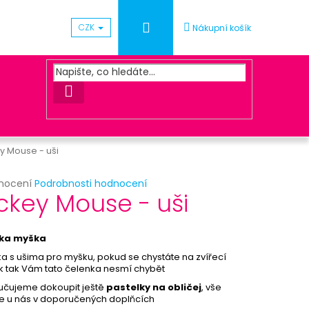
Přihlášení
CZK
Nákupní košík
HLEDAT
y Mouse - uši
rné
nocení
Podrobnosti hodnocení
Následující
ckey Mouse - uši
cení
ktu
ČKA S KORKEM
ka myška
a s ušima pro myšku, pokud se chystáte na zvířecí
k tak Vám tato čelenka nesmí chybět
ček.
čujeme dokoupit ještě
pastelky na obličej
, vše
e u nás v doporučených doplňcích