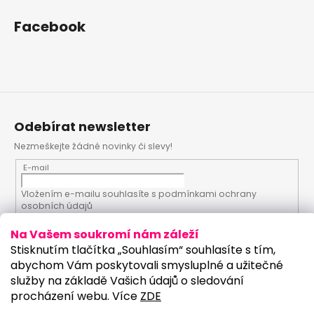
Facebook
Odebírat newsletter
Nezmeškejte žádné novinky či slevy!
E-mail
Vložením e-mailu souhlasíte s
podmínkami ochrany
osobních údajů
Na Vašem soukromí nám záleží
PŘIHLÁSIT SE
Stisknutím tlačítka „Souhlasím“ souhlasíte s tím,
abychom Vám poskytovali smysluplné a užitečné
služby na základě Vašich údajů o sledování
procházení webu. Více
ZDE
Vytvořil Shoptet
Upravilo studio: