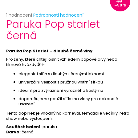
č
KČ
–50 %
u
j
Průměrné
1 hodnocení
Podrobnosti hodnocení
Paruka Pop starlet
e
hodnocení
produktu
m
černá
je
e
5,0
z
5
Paruka Pop Starlet – dlouhé černé vlny
SKLENĚNÁ
hvězdiček.
LAHVIČKA
Pro ženy, které chtějí oslnit vzhledem popové divy nebo
S
filmové hvězdy 🎤✨
KORKEM
elegantní střih s dlouhými černými loknami
7
Kč
univerzální velikost s pružnou vnitřní síťkou
Původně:
ideální pro zvýraznění výrazného kostýmu
12
Kč
doporučujeme použít síťku na vlasy pro dokonalé
usazení
Tento doplněk je vhodný na karneval, tematické večírky, retro
show nebo vystoupení.
Součást balení:
paruka
Barva:
černá