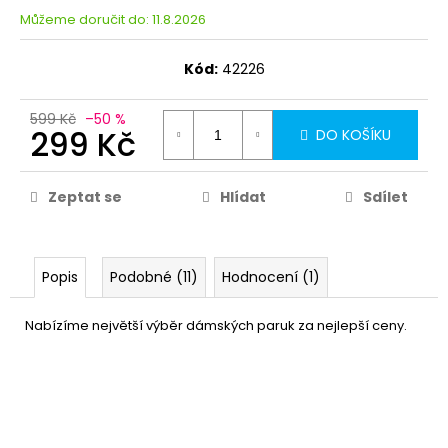
Můžeme doručit do:
11.8.2026
Kód:
42226
599 Kč
–50 %
299 Kč
DO KOŠÍKU
Zeptat se
Hlídat
Sdílet
Popis
Podobné (11)
Hodnocení (1)
Nabízíme největší výběr dámských paruk za nejlepší ceny.
Síťka pod paruku
49 Kč
DO KOŠÍKU
Skladem
(85 ks)