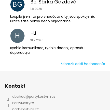
Bc. Šárka Gazdová
BG
Powered by chaterimo
Hodnocení obchodu je 5 z 5 hvězdiček.
1.8.2026
koupila jsem to pro vnoučata a ty jsou spokojené,
určitě zase někdy něco objednáme
HJ
H
Hodnocení obchodu je 5 z 5 hvězdiček.
31.7.2026
Rychla komunikace, rychle dodani, opravdu
doporucuju
Zobrazit další hodnocení
Z
á
Kontakt
p
a
obchod
@
partykostym.cz
t
PartyKostym
í
partykostym.cz