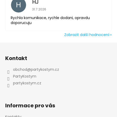
HJ
H
Hodnocení obchodu je 5 z 5 hvězdiček.
31.7.2026
Rychla komunikace, rychle dodani, opravdu
doporucuju
Zobrazit další hodnocení
Z
á
Kontakt
p
a
obchod
@
partykostym.cz
t
PartyKostym
í
partykostym.cz
Informace pro vás
Kontakty