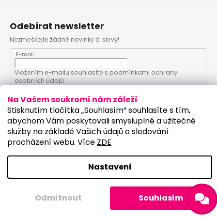
Odebírat newsletter
Nezmeškejte žádné novinky či slevy!
E-mail
Vložením e-mailu souhlasíte s
podmínkami ochrany
osobních údajů
Na Vašem soukromí nám záleží
PŘIHLÁSIT SE
Stisknutím tlačítka „Souhlasím“ souhlasíte s tím,
abychom Vám poskytovali smysluplné a užitečné
služby na základě Vašich údajů o sledování
procházení webu. Více
ZDE
Vytvořil Shoptet
Upravilo studio:
Copyright 2026
PartyKostym.cz
. Všechna práva
Nastavení
vyhrazena.
Upravit nastavení cookies
Odmítnout
Souhlasím