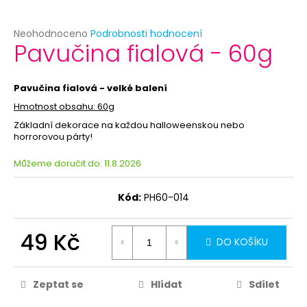
č
u
j
Průměrné
Neohodnoceno
Podrobnosti hodnocení
Pavučina fialová - 60g
e
hodnocení
produktu
m
je
e
0,0
Pavučina fialová - velké balení
z
Hmotnost obsahu: 60g
5
BÍLÝ
hvězdiček.
Základní dekorace na každou halloweenskou nebo
VĚJÍŘ
horrorovou párty!
59
Kč
Můžeme doručit do:
11.8.2026
Kód:
PH60-014
49 Kč
DO KOŠÍKU
Zeptat se
Hlídat
Sdílet