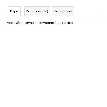
Popis
Podobné (12)
Hodnocení
Prodáváme levné halloweenské dekorace
Pavouk - sada 10ks
37 Kč
DO KOŠÍKU
Skladem
(59 ks)
–37 %
Pavouci 3D samolepky na
109 Kč
tělo 6 ks
DO KOŠÍKU
Skladem
(4 ks)
–8 %
Netopýři 3D samolepky na
109 Kč
tělo 6 ks
DO KOŠÍKU
Skladem
(22 ks)
–35 %