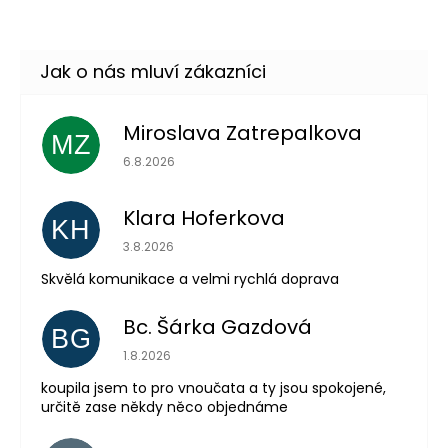
Miroslava Zatrepalkova
MZ
Hodnocení obchodu je 5 z 5 hvězdiček.
6.8.2026
Klara Hoferkova
KH
Hodnocení obchodu je 5 z 5 hvězdiček.
3.8.2026
Skvělá komunikace a velmi rychlá doprava
Bc. Šárka Gazdová
BG
Odeslat
Hodnocení obchodu je 5 z 5 hvězdiček.
1.8.2026
Powered by chaterimo
koupila jsem to pro vnoučata a ty jsou spokojené,
určitě zase někdy něco objednáme