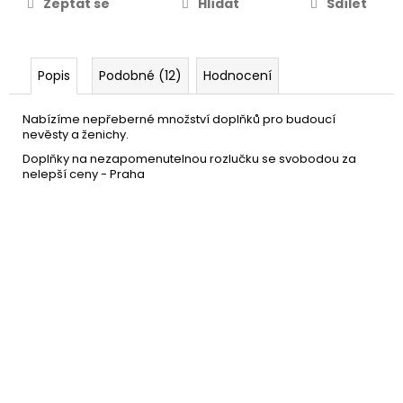
Zeptat se
Hlídat
Sdílet
Popis
Podobné (12)
Hodnocení
Nabízíme nepřeberné množství doplňků pro budoucí
nevěsty a ženichy.
Doplňky na nezapomenutelnou rozlučku se svobodou za
nelepší ceny - Praha
Velký nafukovací penis 90
399 Kč
cm
DO KOŠÍKU
Skladem
(8 ks)
–33 %
Růřová šerpa - rozlučku se
39 Kč
svobodou
DO KOŠÍKU
Skladem
(40 ks)
–50 %