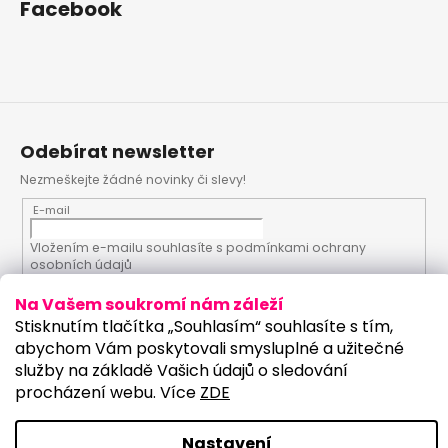
Facebook
Odebírat newsletter
Nezmeškejte žádné novinky či slevy!
E-mail
Vložením e-mailu souhlasíte s
podmínkami ochrany
osobních údajů
Na Vašem soukromí nám záleží
PŘIHLÁSIT SE
Stisknutím tlačítka „Souhlasím“ souhlasíte s tím,
abychom Vám poskytovali smysluplné a užitečné
služby na základě Vašich údajů o sledování
procházení webu. Více
ZDE
Vytvořil Shoptet
Upravilo studio:
Copyright 2026
PartyKostym.cz
. Všechna práva
Nastavení