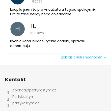
Hodnocení obchodu je 5 z 5 hvězdiček.
1.8.2026
koupila jsem to pro vnoučata a ty jsou spokojené,
určitě zase někdy něco objednáme
HJ
H
Hodnocení obchodu je 5 z 5 hvězdiček.
31.7.2026
Rychla komunikace, rychle dodani, opravdu
doporucuju
Zobrazit další hodnocení
Z
á
Kontakt
p
a
obchod
@
partykostym.cz
t
PartyKostym
í
partykostym.cz