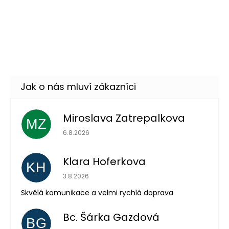
–31 %
Dočasné tetování 13ks -
59 Kč
rozlučka se svobodou -
DO KOŠÍKU
zlaté
Skladem
(4 ks)
–40 %
Miroslava Zatrepalkova
MZ
Hodnocení obchodu je 5 z 5 hvězdiček.
6.8.2026
Klara Hoferkova
KH
Hodnocení obchodu je 5 z 5 hvězdiček.
3.8.2026
Skvělá komunikace a velmi rychlá doprava
Odeslat
Bc. Šárka Gazdová
BG
Powered by chaterimo