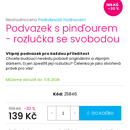
č
199 KČ
u
–30 %
j
e
Průměrné
Neohodnoceno
Podrobnosti hodnocení
Podvazek s pinďourem
hodnocení
m
produktu
e
- rozlučka se svobodou
je
0,0
z
PRAVÉ
5
Vtipný podvazek pro každou příležitost
PAVÍ
hvězdiček.
Chcete budoucí nevěstu pobavit originálním a vtipným
PEŘÍ
dárkem, či jen zpestřit její rozlučku? Čelenka je jako stvořená
20-
právě pro vás!
30CM
29
Můžeme doručit do:
11.8.2026
Kč
Kód:
25846
199 Kč
–30 %
139 Kč
DO KOŠÍKU