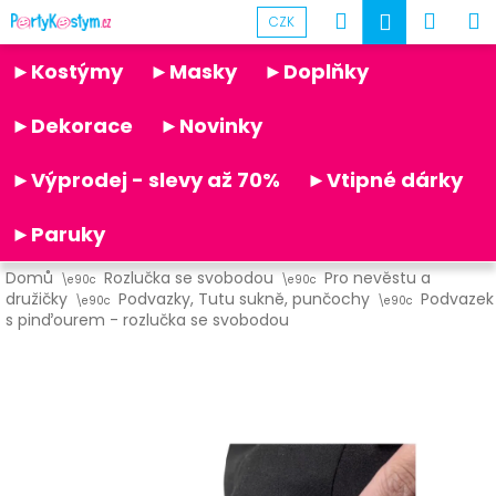
K
Přejít
Hledat
Náku
M
Přihlášen
CZK
na
o
obsah
Partykostym.cz - online
Zpět
Zpět
košík
š
►Kostýmy
►Masky
►Doplňky
í
C
k
►Dekorace
►Novinky
o
p
►Výprodej - slevy až 70%
►Vtipné dárky
o
t
►Paruky
ř
Domů
Rozlučka se svobodou
Pro nevěstu a
e
družičky
Podvazky, Tutu sukně, punčochy
Podvazek
b
s pinďourem - rozlučka se svobodou
u
j
e
t
e
n