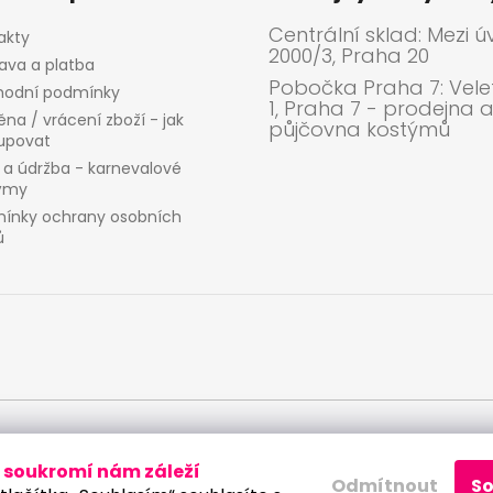
Centrální sklad: Mezi ú
akty
2000/3, Praha 20
ava a platba
Pobočka Praha 7: Velet
odní podmínky
1, Praha 7 - prodejna 
na / vrácení zboží - jak
půjčovna kostýmů
upovat
 a údržba - karnevalové
ýmy
ínky ochrany osobních
ů
 osobních údajů
soukromí nám záleží
Odmítnout
S