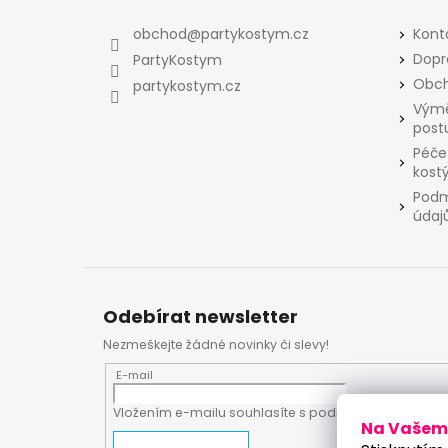
p
a
obchod
@
partykostym.cz
Kont
t
Dopr
PartyKostym
í
Obch
partykostym.cz
Výmě
post
Péče
kost
Podm
údaj
Odebírat newsletter
Nezmeškejte žádné novinky či slevy!
E-mail
Vložením e-mailu souhlasíte s
podmínkami ochrany
Na Vašem 