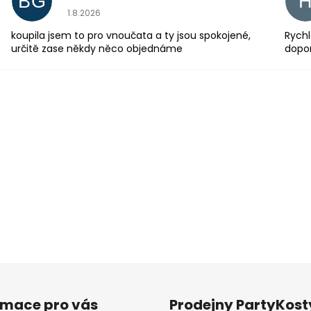
BG
Hodnocení obchodu je 5 z 5 hvězdiček.
1.8.2026
koupila jsem to pro vnoučata a ty jsou spokojené,
Rychl
určitě zase někdy něco objednáme
dopo
rmace pro vás
Prodejny PartyKos