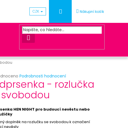
Přihlášení
CZK
Nákupní košík
HLEDAT
vobodou
rné
odnoceno
Podrobnosti hodnocení
Následující
dprsenka - rozlučka
cení
ktu
 svobodou
ČKA S KORKEM
senka HEN NIGHT pro budoucí nevěstu nebo
ček.
ružičky
ný doplněk na rozlučku se svobodou k označení
í nevěsty