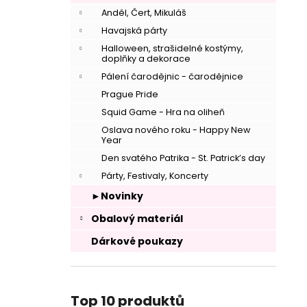
Anděl, Čert, Mikuláš
Havajská párty
Halloween, strašidelné kostýmy,
doplňky a dekorace
Pálení čarodějnic - čarodějnice
Prague Pride
Squid Game - Hra na oliheň
Oslava nového roku - Happy New
Year
–
Den svatého Patrika - St. Patrick’s day
Párty, Festivaly, Koncerty
►Novinky
Obalový materiál
Dárkové poukazy
–
Top 10 produktů