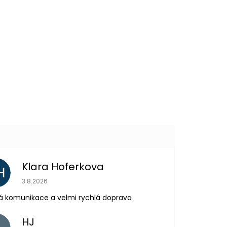
246 Kč
DO KOŠÍKU
Další
produkt
Klara Hoferkova
H
Hodnocení obchodu je 5 z 5 hvězdiček.
3.8.2026
á komunikace a velmi rychlá doprava
HJ