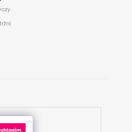
vozy
ržní
a
ouhlasím