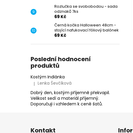
Rozlučka se svobobodou - sada
odznaků 7ks
69 Kč
Černá kočka Halloween 48cm -
stojící nafukovací fóliový balónek
69 Kč
Poslední hodnocení
produktů
Kostým Indiánka
Lenka Ševčíková
|
Hodnocení produktu je 5 z 5 hvězdiček.
Dobrý den, kostým příjemně překvapil.
Velikost sedí a materiál příjemný.
Doporučuji i vzhledem k ceně šatů.
Z
á
Kontakt
Info