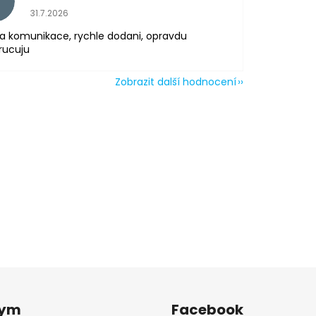
H
Hodnocení obchodu je 5 z 5 hvězdiček.
31.7.2026
a komunikace, rychle dodani, opravdu
rucuju
Zobrazit další hodnocení
tym
Facebook