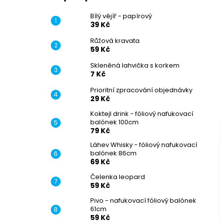
Bílý vějíř - papírový
39 Kč
Růžová kravata
59 Kč
Skleněná lahvička s korkem
7 Kč
Prioritní zpracování objednávky
29 Kč
Koktejl drink - fóliový nafukovací
balónek 100cm
79 Kč
Láhev Whisky - fóliový nafukovací
balónek 86cm
69 Kč
Čelenka leopard
59 Kč
Pivo - nafukovací fóliový balónek
61cm
59 Kč