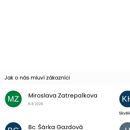
Brčka na Ladie´s night - 6 ks
Skladem
(19 ks)
–17 %
Miroslava Zatrepalkova
MZ
K
Hodnocení obchodu je 5 z 5 hvězdiček.
6.8.2026
Skvěl
Bc. Šárka Gazdová