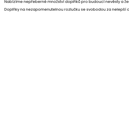
Nabízíme nepřeberné množství doplňků pro budoucí nevěsty a že
Doplňky na nezapomenutelnou rozlučku se svobodou za nelepší c
Paňák na řetízku s penisem
Skladem
(1 ks)
30 %
Velký nafukovací penis 90 cm
Skladem
(8 ks)
33 %
Zlatá párty paruka s ofinou
Skladem
(3 ks)