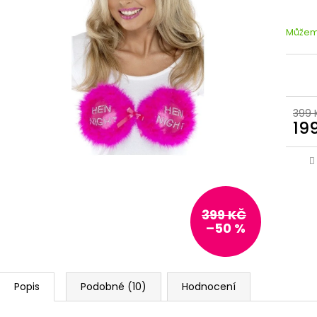
Můžeme
399 
19
399 KČ
–50 %
Popis
Podobné (10)
Hodnocení