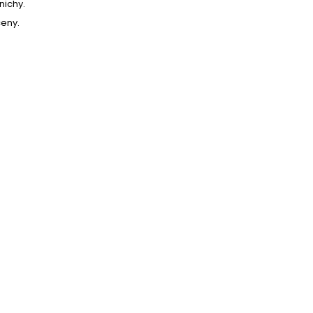
Partykostym.cz - online
nichy.
eny.
69 Kč
DO KOŠÍKU
399 Kč
DO KOŠÍKU
319 Kč
DO KOŠÍKU