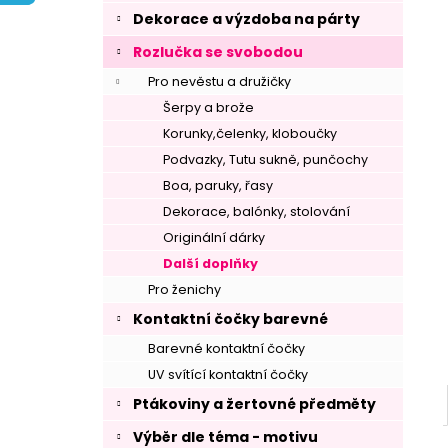
í
Dekorace a výzdoba na párty
p
Rozlučka se svobodou
a
n
Pro nevěstu a družičky
e
Šerpy a brože
l
Korunky,čelenky, kloboučky
Podvazky, Tutu sukně, punčochy
Boa, paruky, řasy
Dekorace, balónky, stolování
Originální dárky
Další doplňky
Pro ženichy
Kontaktní čočky barevné
Barevné kontaktní čočky
UV svítící kontaktní čočky
Ptákoviny a žertovné předměty
Výběr dle téma - motivu