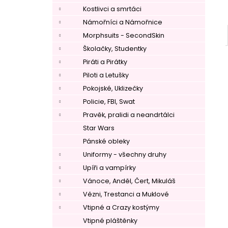
Kostlivci a smrtáci
Námořníci a Námořnice
Morphsuits - SecondSkin
Školačky, Studentky
Piráti a Pirátky
Piloti a Letušky
Pokojské, Uklizečky
Policie, FBI, Swat
Pravěk, pralidi a neandrtálci
Star Wars
Pánské obleky
–
Uniformy - všechny druhy
Upíři a vampírky
Vánoce, Anděl, Čert, Mikuláš
Vězni, Trestanci a Muklové
Vtipné a Crazy kostýmy
Vtipné pláštěnky