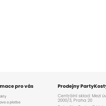
rmace pro vás
Prodejny PartyKos
Centrální sklad: Mezi ú
akty
2000/3, Praha 20
ava a platba