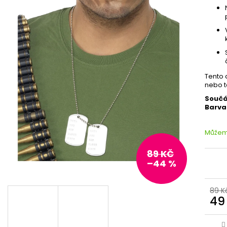
Tento 
nebo t
Součá
Barva
Můžeme
89 KČ
–44 %
89 K
49