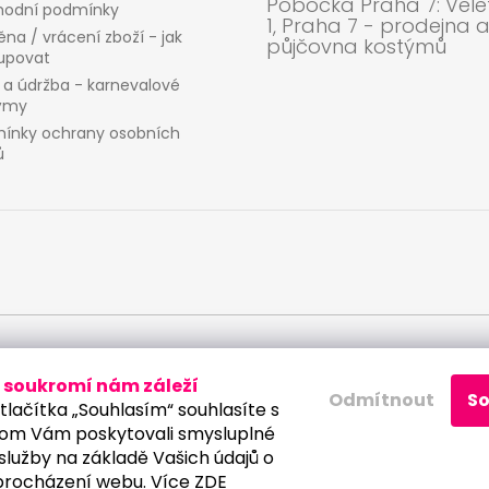
Pobočka Praha 7: Velet
odní podmínky
1, Praha 7 - prodejna 
na / vrácení zboží - jak
půjčovna kostýmů
upovat
 a údržba - karnevalové
ýmy
ínky ochrany osobních
ů
 osobních údajů
soukromí nám záleží
Odmítnout
S
tlačítka „Souhlasím“ souhlasíte s
om Vám poskytovali smysluplné
služby na základě Vašich údajů o
procházení webu. Více
ZDE