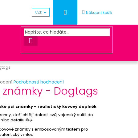
Přihlášení
CZK
Nákupní košík
HLEDAT
gtags
rné
nocení
Podrobnosti hodnocení
Následující
í známky - Dogtags
cení
ktu
ČKA S KORKEM
ské psí známky – realistický kovový doplněk
chny, kteří chtějí doladit svůj vojenský outfit do
ního detailu 🪖✈️
ček.
Kovové známky s embosovaným textem pro
autentický vzhled