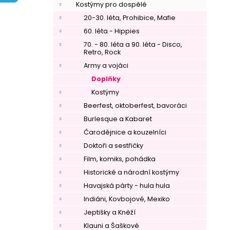
í
Kostýmy pro dospělé
p
20-30. léta, Prohibice, Mafie
a
60. léta - Hippies
n
70. - 80. léta a 90. léta - Disco,
Retro, Rock
e
Army a vojáci
l
Doplňky
Kostýmy
Beerfest, oktoberfest, bavoráci
Burlesque a Kabaret
Čarodějnice a kouzelníci
Doktoři a sestřičky
Film, komiks, pohádka
Historické a národní kostýmy
Havajská párty - hula hula
Indiáni, Kovbojové, Mexiko
Jeptišky a Kněží
Klauni a Šaškové