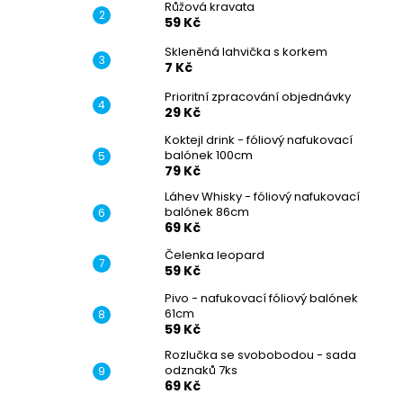
Růžová kravata
59 Kč
Skleněná lahvička s korkem
7 Kč
Prioritní zpracování objednávky
29 Kč
Koktejl drink - fóliový nafukovací
balónek 100cm
79 Kč
Láhev Whisky - fóliový nafukovací
balónek 86cm
69 Kč
Čelenka leopard
59 Kč
Pivo - nafukovací fóliový balónek
61cm
59 Kč
Rozlučka se svobobodou - sada
odznaků 7ks
69 Kč