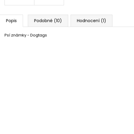
Popis
Podobné (10)
Hodnocení (1)
Psí známky - Dogtags
Nábojový pás - 96 nábojů - 150 cm
Skladem
(1 ks)
30 %
Černý samopal Uzi 38cm
Skladem
(4 ks)