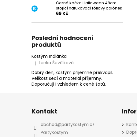
Černá kočka Halloween 48cm -
stojící nafukovací fóliový balónek
69 Kč
Poslední hodnocení
produktů
Kostým Indiánka
Lenka Ševčíková
|
Hodnocení produktu je 5 z 5 hvězdiček.
Dobrý den, kostým příjemně překvapil.
Velikost sedí a materiál příjemný.
Doporučuji i vzhledem k ceně šatů.
Z
á
Kontakt
Info
p
a
obchod
@
partykostym.cz
Kont
t
Dopr
PartyKostym