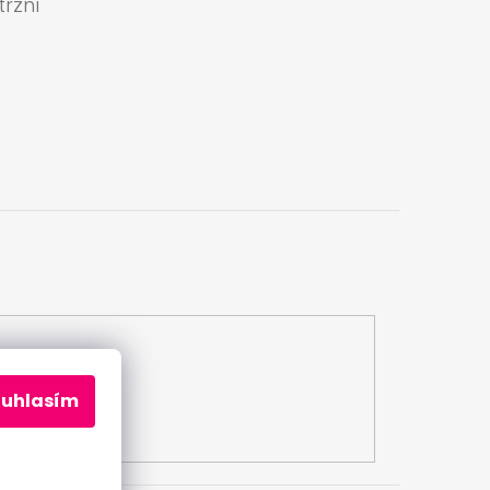
ržní
a
ouhlasím