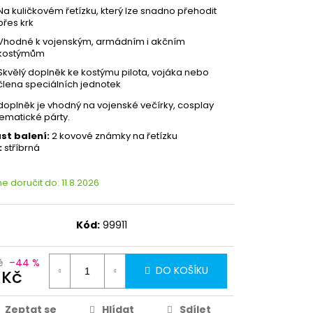
Na kuličkovém řetízku, který lze snadno přehodit
přes krk
Vhodné k vojenským, armádním i akčním
kostýmům
Skvělý doplněk ke kostýmu pilota, vojáka nebo
člena speciálních jednotek
doplněk je vhodný na vojenské večírky, cosplay
ematické párty.
st balení:
2 kovové známky na řetízku
:
stříbrná
 doručit do:
11.8.2026
Kód:
99911
č
–44 %
DO KOŠÍKU
 Kč
Zeptat se
Hlídat
Sdílet