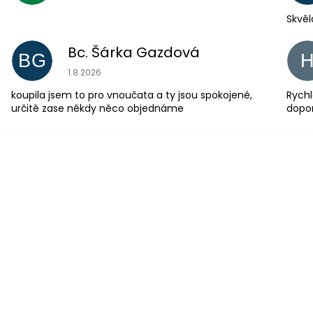
Skvěl
Bc. Šárka Gazdová
BG
Hodnocení obchodu je 5 z 5 hvězdiček.
1.8.2026
koupila jsem to pro vnoučata a ty jsou spokojené,
Rychl
určitě zase někdy něco objednáme
dopo