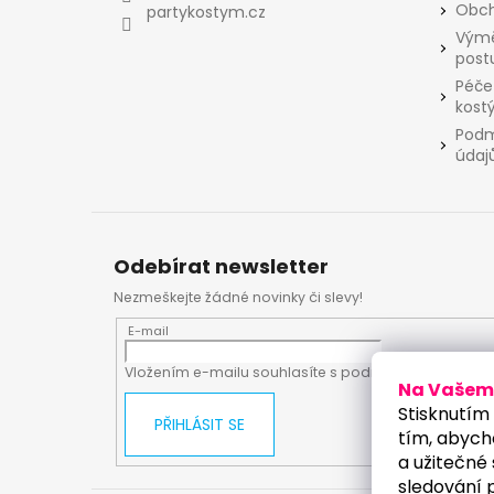
í
Obch
partykostym.cz
Výmě
post
Péče
kost
Podm
údaj
Odebírat newsletter
Nezmeškejte žádné novinky či slevy!
E-mail
Vložením e-mailu souhlasíte s
podmínkami ochrany
Na Vašem 
Stisknutím 
PŘIHLÁSIT SE
tím, abych
a užitečné 
sledování 