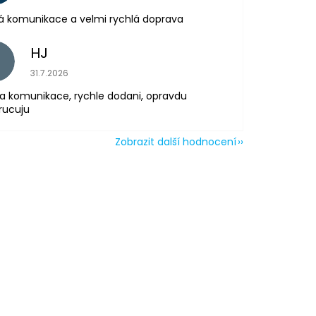
á komunikace a velmi rychlá doprava
HJ
H
Hodnocení obchodu je 5 z 5 hvězdiček.
31.7.2026
a komunikace, rychle dodani, opravdu
rucuju
Zobrazit další hodnocení