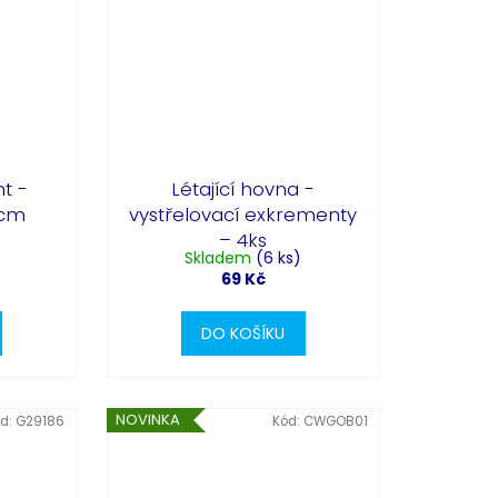
t -
Létající hovna -
1cm
vystřelovací exkrementy
– 4ks
Skladem
(6 ks)
69 Kč
DO KOŠÍKU
NOVINKA
d:
G29186
Kód:
CWGOB01