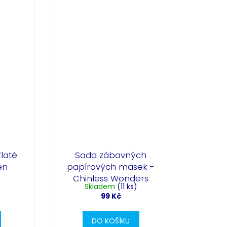
Zlaté
Sada zábavných
en
papírových masek -
Chinless Wonders
Skladem
(11 ks)
99 Kč
DO KOŠÍKU