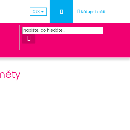
Přihlášení
CZK
Nákupní košík
HLEDAT
měty
Následující
UNA ZLATÁ