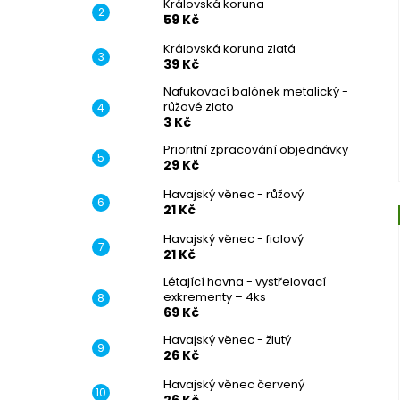
Královská koruna
59 Kč
Královská koruna zlatá
39 Kč
Nafukovací balónek metalický -
růžové zlato
3 Kč
Prioritní zpracování objednávky
29 Kč
Havajský věnec - růžový
21 Kč
Havajský věnec - fialový
21 Kč
Létající hovna - vystřelovací
exkrementy – 4ks
69 Kč
Havajský věnec - žlutý
26 Kč
Havajský věnec červený