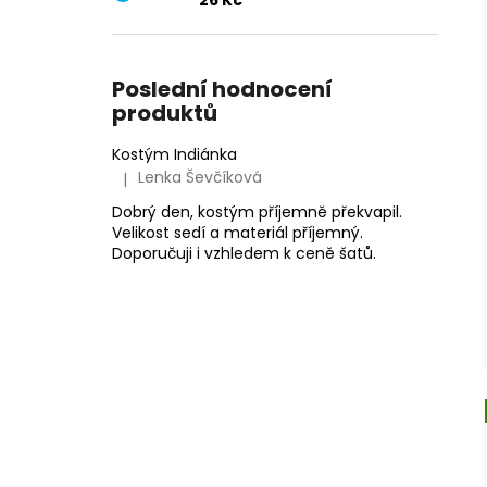
26 Kč
Poslední hodnocení
produktů
Kostým Indiánka
Lenka Ševčíková
|
Hodnocení produktu je 5 z 5 hvězdiček.
Dobrý den, kostým příjemně překvapil.
Velikost sedí a materiál příjemný.
Doporučuji i vzhledem k ceně šatů.