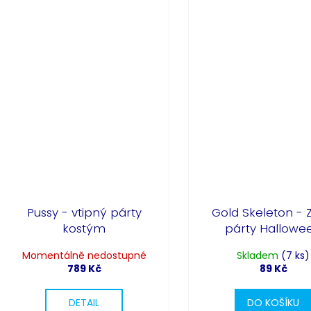
Pussy - vtipný párty
Gold Skeleton - 
kostým
párty Hallowe
Momentálně nedostupné
Skladem
(7 ks)
789 Kč
89 Kč
DETAIL
DO KOŠÍKU