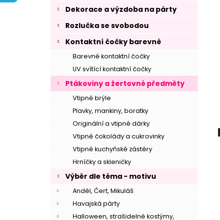
í
Dekorace a výzdoba na párty
p
Rozlučka se svobodou
a
n
Kontaktní čočky barevné
e
Barevné kontaktní čočky
l
UV svítící kontaktní čočky
Ptákoviny a žertovné předměty
Vtipné brýle
Plavky, mankiny, boratky
Originální a vtipné dárky
Vtipné čokolády a cukrovinky
Vtipné kuchyňské zástěry
Hrníčky a skleničky
Výběr dle téma - motivu
Anděl, Čert, Mikuláš
Havajská párty
Halloween, strašidelné kostýmy,