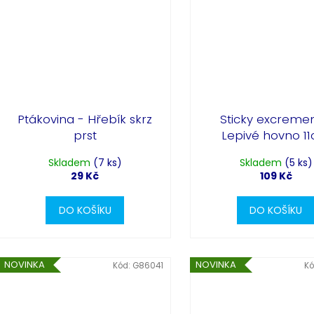
Ptákovina - Hřebík skrz
Sticky excremen
prst
Lepivé hovno 1
Skladem
(7 ks)
Skladem
(5 ks)
29 Kč
109 Kč
DO KOŠÍKU
DO KOŠÍKU
NOVINKA
NOVINKA
Kód:
G86041
Kó