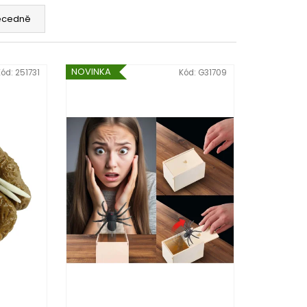
ecedně
NOVINKA
Kód:
251731
Kód:
G31709