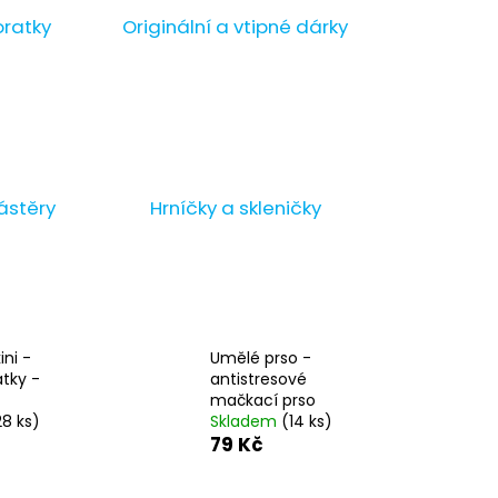
oratky
Originální a vtipné dárky
ástěry
Hrníčky a skleničky
ni -
Umělé prso -
atky -
antistresové
mačkací prso
28 ks)
Skladem
(14 ks)
79 Kč