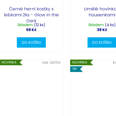
Černé herní kostky s
Umělé hovínko
lebkami 2ks - Glow in the
housenkami
Dark
Skladem
(12 ks)
Skladem
(4 ks)
59 Kč
39 Kč
DO KOŠÍKU
DO KOŠÍKU
NOVINKA
NOVINKA
Kód:
G31703
K
TIP