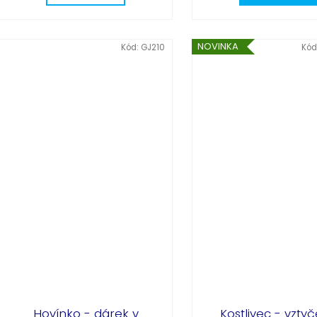
NOVINKA
Kód:
GJ210
Kód
Hovínko - dárek v
Kostlivec - vzty