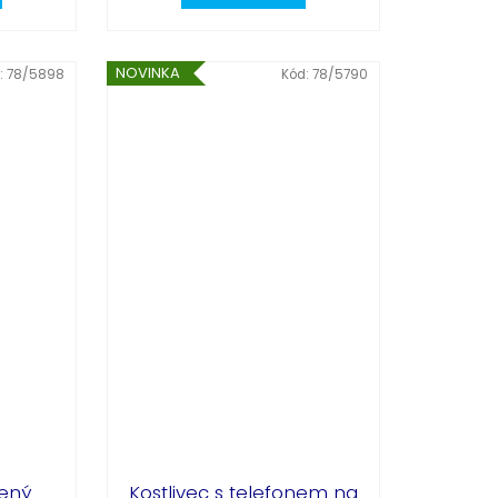
NOVINKA
:
78/5898
Kód:
78/5790
čený
Kostlivec s telefonem na