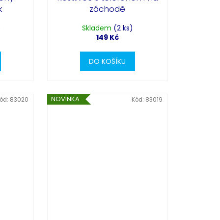
k
záchodě
)
Skladem
(2 ks)
149 Kč
DO KOŠÍKU
NOVINKA
ód:
83020
Kód:
83019