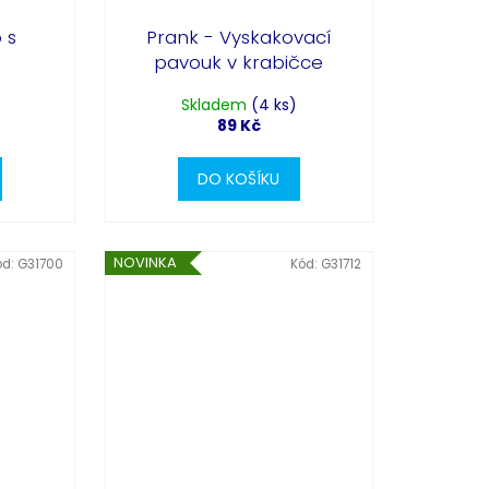
 s
Prank - Vyskakovací
Partykostym.cz - online
pavouk v krabičce
Skladem
(4 ks)
89 Kč
DO KOŠÍKU
NOVINKA
ód:
G31700
Kód:
G31712