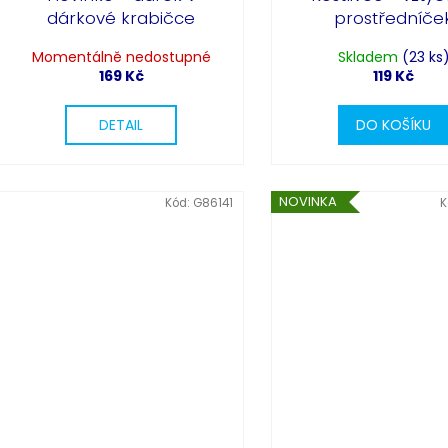
dárkové krabičce
prostředníče
Momentálně nedostupné
Skladem
(23 ks
169 Kč
119 Kč
DETAIL
DO KOŠÍKU
NOVINKA
Kód:
G86141
K