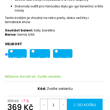
Dokonalý outfit pro fanoušky stylu go-go tanečnic a 60s
módy
Tento kostým je vhodný na retro party, disko večírky i
tematické show
Součást balení:
šaty, baretka
Barva:
černá, bílá
VELIKOST
S 36 - 38
M 40 - 42
L 44 - 46
Můžeme doručit do:
Zvolte variantu
Kód:
Zvolte variantu
399 Kč
–7 %
369 Kč
DO KOŠÍKU