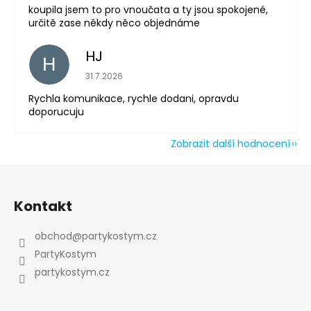
koupila jsem to pro vnoučata a ty jsou spokojené,
určitě zase někdy něco objednáme
HJ
H
Hodnocení obchodu je 5 z 5 hvězdiček.
31.7.2026
Rychla komunikace, rychle dodani, opravdu
doporucuju
Zobrazit další hodnocení
Z
á
Kontakt
p
a
obchod
@
partykostym.cz
t
PartyKostym
í
partykostym.cz