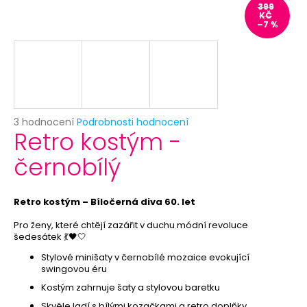
č
399
u
KČ
–7 %
j
e
m
e
BÍLÝ
Průměrné
3 hodnocení
Podrobnosti hodnocení
VĚJÍŘ
Retro kostým -
hodnocení
59
produktu
černobílý
Kč
je
5,0
z
5
Retro kostým – Bíločerná diva 60. let
hvězdiček.
Pro ženy, které chtějí zazářit v duchu módní revoluce
šedesátek 💃🖤🤍
Stylové minišaty v černobílé mozaice evokující
swingovou éru
Kostým zahrnuje šaty a stylovou baretku
Skvěle ladí s bílými kozačkami a retro doplňky