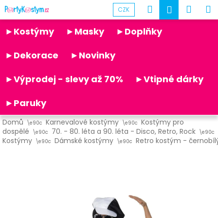
K
Přejít
Hledat
Náku
M
Přihlášen
CZK
na
o
obsah
Partykostym.cz - online
Zpět
Zpět
košík
š
►Kostýmy
►Masky
►Doplňky
í
C
k
►Dekorace
►Novinky
o
p
►Výprodej - slevy až 70%
►Vtipné dárky
o
t
►Paruky
ř
Domů
Karnevalové kostýmy
Kostýmy pro
e
dospělé
70. - 80. léta a 90. léta - Disco, Retro, Rock
b
Kostýmy
Dámské kostýmy
Retro kostým - černobíl
u
j
e
t
e
n