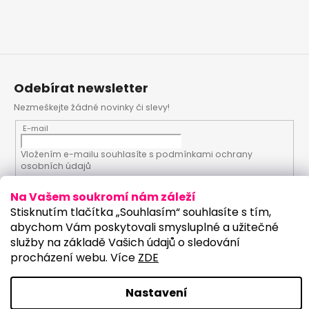
Odebírat newsletter
Nezmeškejte žádné novinky či slevy!
E-mail
Vložením e-mailu souhlasíte s
podmínkami ochrany
osobních údajů
Na Vašem soukromí nám záleží
PŘIHLÁSIT SE
Stisknutím tlačítka „Souhlasím“ souhlasíte s tím,
abychom Vám poskytovali smysluplné a užitečné
služby na základě Vašich údajů o sledování
procházení webu. Více
ZDE
Vytvořil Shoptet
Upravilo studio:
Copyright 2026
PartyKostym.cz
. Všechna práva
Nastavení
vyhrazena.
Upravit nastavení cookies