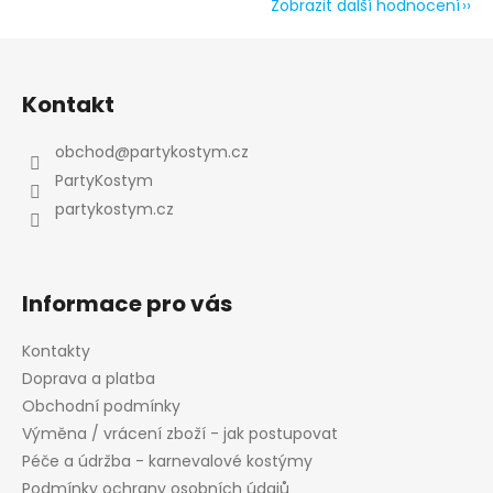
Zobrazit další hodnocení
Z
á
Kontakt
p
a
obchod
@
partykostym.cz
t
PartyKostym
í
partykostym.cz
Informace pro vás
Kontakty
Doprava a platba
Obchodní podmínky
Výměna / vrácení zboží - jak postupovat
Péče a údržba - karnevalové kostýmy
Podmínky ochrany osobních údajů