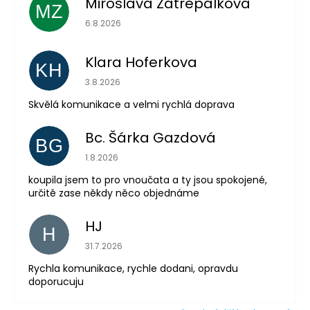
Miroslava Zatrepalkova
MZ
Hodnocení obchodu je 5 z 5 hvězdiček.
6.8.2026
Klara Hoferkova
KH
Hodnocení obchodu je 5 z 5 hvězdiček.
Odeslat
3.8.2026
Skvělá komunikace a velmi rychlá doprava
Powered by chaterimo
Bc. Šárka Gazdová
BG
Hodnocení obchodu je 5 z 5 hvězdiček.
1.8.2026
koupila jsem to pro vnoučata a ty jsou spokojené,
určitě zase někdy něco objednáme
HJ
H
Hodnocení obchodu je 5 z 5 hvězdiček.
31.7.2026
Rychla komunikace, rychle dodani, opravdu
doporucuju