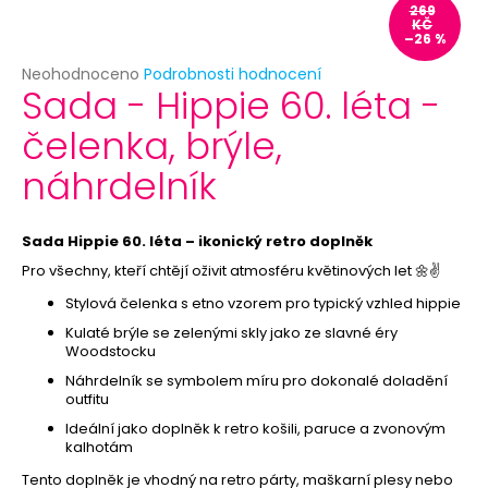
č
269
u
KČ
–26 %
j
e
Průměrné
Neohodnoceno
Podrobnosti hodnocení
Sada - Hippie 60. léta -
hodnocení
m
produktu
e
čelenka, brýle,
je
0,0
náhrdelník
z
BAREVNÝ
5
HAVAJSKÝ
hvězdiček.
VĚNEC
Sada Hippie 60. léta – ikonický retro doplněk
16
Kč
Pro všechny, kteří chtějí oživit atmosféru květinových let 🌼✌️
Původně:
Stylová čelenka s etno vzorem pro typický vzhled hippie
39
Kč
Kulaté brýle se zelenými skly jako ze slavné éry
Woodstocku
Náhrdelník se symbolem míru pro dokonalé doladění
outfitu
Ideální jako doplněk k retro košili, paruce a zvonovým
kalhotám
Tento doplněk je vhodný na retro párty, maškarní plesy nebo