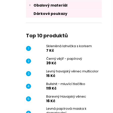
Obalový materiál
Dárkové poukazy
Top 10 produktů
Skleněná lahvička s korkem
7 Kč
Černý vějíř - papírový
39 Kč
Levný havajský věnec multicolor
15 Kč
Bullshit - mluvící tlačítko
119 Kč
Barevný Havajský věnec
16 Kč
Levná papírová maska k
domalování