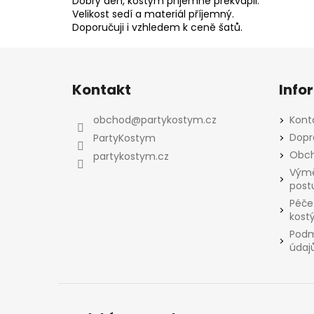
Dobrý den, kostým příjemně překvapil.
Velikost sedí a materiál příjemný.
Doporučuji i vzhledem k ceně šatů.
Z
á
Kontakt
Info
p
a
obchod
@
partykostym.cz
Kont
t
Dopr
PartyKostym
í
Obch
partykostym.cz
Výmě
post
Péče
kost
Podm
údaj