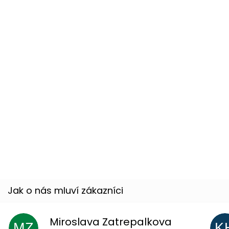
68 %
Nábojový pás - 96 nábojů - 150 cm
Skladem
(1 ks)
30 %
Psí známky - Dogtags
Skladem
(5 ks)
–44
%
Miroslava Zatrepalkova
MZ
K