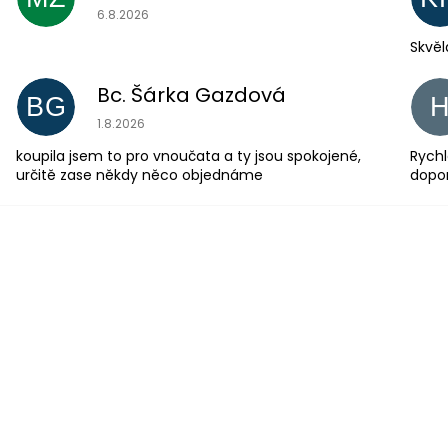
Hodnocení obchodu je 5 z 5 hvězdiček.
6.8.2026
Skvěl
Bc. Šárka Gazdová
BG
Hodnocení obchodu je 5 z 5 hvězdiček.
1.8.2026
koupila jsem to pro vnoučata a ty jsou spokojené,
Rychl
určitě zase někdy něco objednáme
dopo