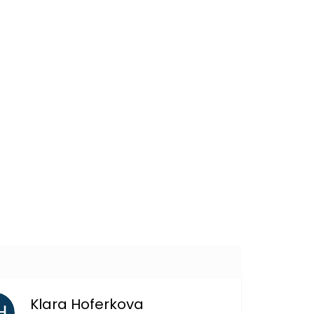
209 Kč
DO KOŠÍKU
49 Kč
DO KOŠÍKU
Další
produkt
Klara Hoferkova
H