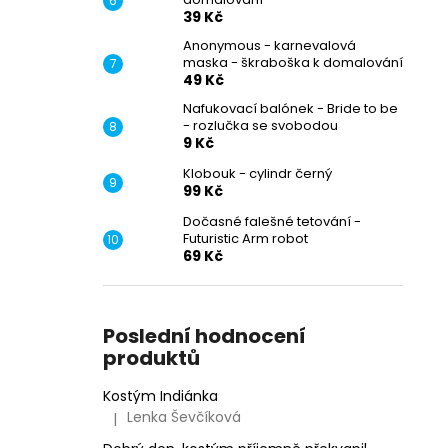
39 Kč
Anonymous - karnevalová
maska - škraboška k domalování
49 Kč
Nafukovací balónek - Bride to be
- rozlučka se svobodou
9 Kč
Klobouk - cylindr černý
99 Kč
Dočasné falešné tetování -
Futuristic Arm robot
69 Kč
Poslední hodnocení
produktů
Kostým Indiánka
Lenka Ševčíková
|
Hodnocení produktu je 5 z 5 hvězdiček.