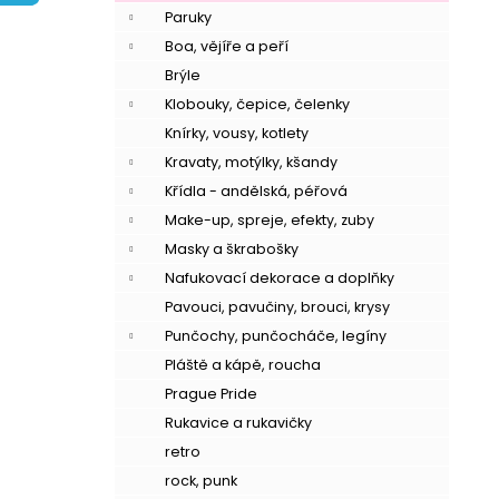
í
Paruky
p
Boa, vějíře a peří
a
Brýle
n
Klobouky, čepice, čelenky
e
Knírky, vousy, kotlety
l
Kravaty, motýlky, kšandy
Křídla - andělská, péřová
Make-up, spreje, efekty, zuby
Masky a škrabošky
Nafukovací dekorace a doplňky
Pavouci, pavučiny, brouci, krysy
Punčochy, punčocháče, legíny
Pláště a kápě, roucha
Prague Pride
Rukavice a rukavičky
retro
rock, punk