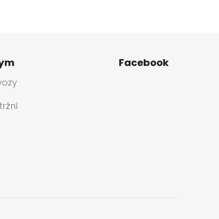
tym
Facebook
vozy
ržní
a