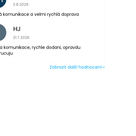
Hodnocení obchodu je 5 z 5 hvězdiček.
3.8.2026
á komunikace a velmi rychlá doprava
HJ
H
Hodnocení obchodu je 5 z 5 hvězdiček.
31.7.2026
a komunikace, rychle dodani, opravdu
rucuju
Zobrazit další hodnocení