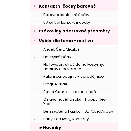
Kontaktní čočky barevné
–
Barevné kontaktní čočky
UV svítící kontaktní čočky
Ptákoviny a žertovné předměty
Výběr dle téma - motivu
Anděl, Čert, Mikuláš
–
Havajská párty
Halloween, strašidelné kostýmy,
doplňky a dekorace
Pálení čarodějnic - čarodějnice
Prague Pride
Squid Game - Hra na oliheň
Oslava nového roku - Happy New
Year
Den svatého Patrika - St. Patrick’s day
Párty, Festivaly, Koncerty
►Novinky