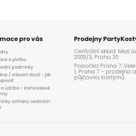
rmace pro vás
Prodejny PartyKos
Centrální sklad: Mezi ú
akty
2000/3, Praha 20
ava a platba
Pobočka Praha 7: Velet
odní podmínky
1, Praha 7 - prodejna 
na / vrácení zboží - jak
půjčovna kostýmů
upovat
 a údržba - karnevalové
ýmy
ínky ochrany osobních
ů