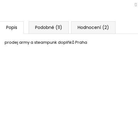
Popis
Podobné (11)
Hodnocení (2)
prodej army a steampunk doplňků Praha
Pánský kostým s maskou - Salvador Dalí - Pa
Heist
Momentálně nedostupné
33 %
Maska Salvador Dali - Papírový dum - Money H
Skladem
(více jak100 ks)