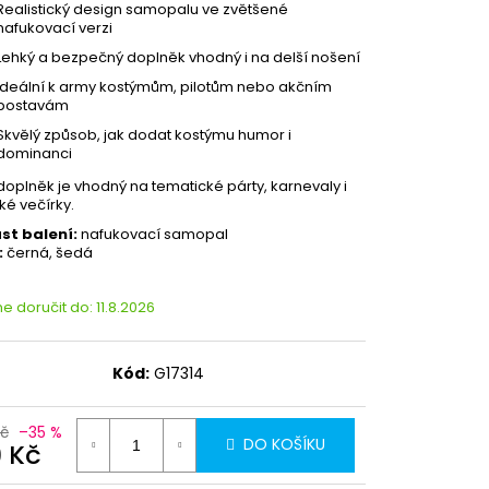
Realistický design samopalu ve zvětšené
nafukovací verzi
Lehký a bezpečný doplněk vhodný i na delší nošení
Ideální k army kostýmům, pilotům nebo akčním
postavám
Skvělý způsob, jak dodat kostýmu humor i
dominanci
doplněk je vhodný na tematické párty, karnevaly i
ké večírky.
st balení:
nafukovací samopal
:
černá, šedá
 doručit do:
11.8.2026
Kód:
G17314
Kč
–35 %
DO KOŠÍKU
9 Kč