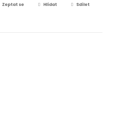
Zeptat se
Hlídat
Sdílet
Partykostym.cz - online
pírový dum - Money
599 Kč
DETAIL
eist
59 Kč
DO KOŠÍKU