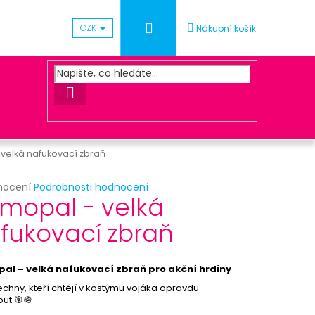
Přihlášení
CZK
Nákupní košík
HLEDAT
velká nafukovací zbraň
rné
nocení
Podrobnosti hodnocení
Následující
mopal - velká
cení
ktu
fukovací zbraň
Ý VĚNEC MULTICOLOR
al – velká nafukovací zbraň pro akční hrdiny
ček.
echny, kteří chtějí v kostýmu vojáka opravdu
out 🎯🪖