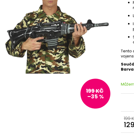
Tento 
vojens
Součá
Barva
Můžeme
199 KČ
–35 %
199 
12