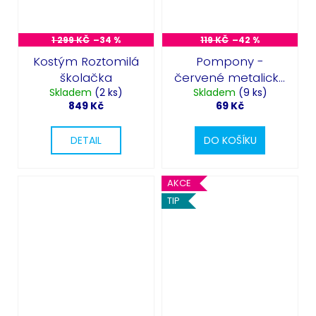
1 299 KČ
–34 %
119 KČ
–42 %
Kostým Roztomilá
Pompony -
školačka
červené metalické
Skladem
(2 ks)
Skladem
2ks
(9 ks)
849 Kč
69 Kč
DETAIL
DO KOŠÍKU
AKCE
TIP