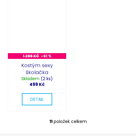
1 299 KČ
–61 %
Kostým sexy
školačka
Skladem
(2 ks)
499 Kč
DETAIL
11
položek celkem
O
v