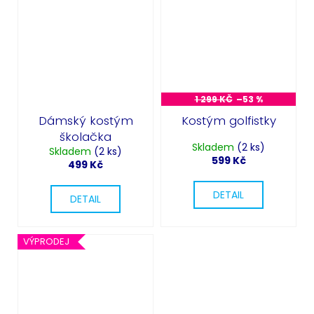
1 299 KČ
–53 %
Dámský kostým
Kostým golfistky
školačka
Skladem
(2 ks)
Skladem
(2 ks)
599 Kč
499 Kč
DETAIL
DETAIL
VÝPRODEJ
Odeslat
Powered by chaterimo