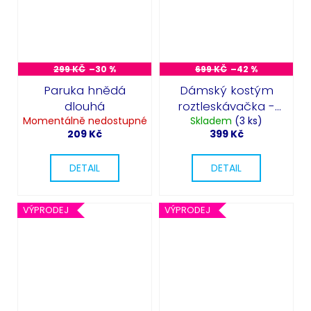
299 KČ
–30 %
699 KČ
–42 %
Paruka hnědá
Dámský kostým
dlouhá
roztleskávačka -
Momentálně nedostupné
Cheerleader
Skladem
(3 ks)
209 Kč
399 Kč
DETAIL
DETAIL
VÝPRODEJ
VÝPRODEJ