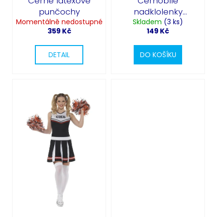
Černé latexové
Černobílé
punčochy
nadklolenky
Momentálně nedostupné
cheerleader
Skladem
(3 ks)
359 Kč
149 Kč
DETAIL
DO KOŠÍKU