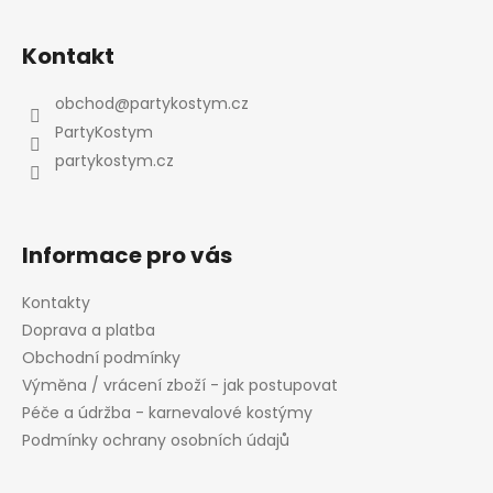
l
Z
á
á
d
Kontakt
p
a
a
c
obchod
@
partykostym.cz
t
í
PartyKostym
p
í
partykostym.cz
r
v
k
y
Informace pro vás
v
ý
Kontakty
p
Doprava a platba
i
Obchodní podmínky
s
Výměna / vrácení zboží - jak postupovat
u
Péče a údržba - karnevalové kostýmy
Podmínky ochrany osobních údajů