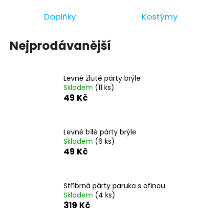
a
Doplňky
Kostýmy
j
í
Nejprodávanější
t
?
Levné žluté párty brýle
Skladem
(11 ks)
49 Kč
HLEDAT
Levné bílé párty brýle
Skladem
(6 ks)
49 Kč
D
o
p
Stříbrná párty paruka s ofinou
o
Skladem
(4 ks)
r
319 Kč
u