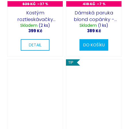
639 KČ
–37 %
419 KČ
–7 %
Kostým
Dámská paruka
roztleskávačky
blond copánky -
Skladem
černý
(2 ks)
Skladem
Bavorka
(1 ks)
399 Kč
389 Kč
DETAIL
DO KOŠÍKU
TIP