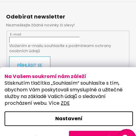
Odebírat newsletter
Nezmeškejte žádné novinky či slevy!
E-mail
Vložením e-mailu souhlasíte s
podmínkami ochrany
osobních údajů
PŘIHLÁSIT SE
Na Vašem soukromí nám záleží
Stisknutím tlačítka „Souhlasím“ souhlasíte s tím,
abychom Vám poskytovali smysluplné a užitečné
Vytvořil Shoptet
Upravilo studio:
služby na základě Vašich údajů o sledování
procházení webu. Více
ZDE
Copyright 2026
PartyKostym.cz
. Všechna práva
vyhrazena.
Upravit nastavení cookies
Nastavení