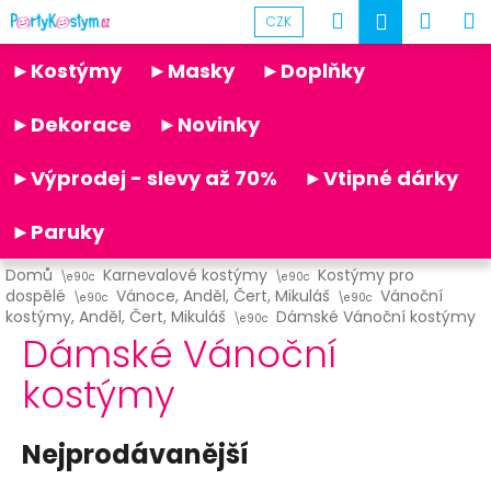
K
Přejít
Hledat
Náku
M
Přihlášen
CZK
na
o
obsah
Partykostym.cz - online
Zpět
Zpět
košík
š
►Kostýmy
►Masky
►Doplňky
í
C
k
►Dekorace
►Novinky
o
p
►Výprodej - slevy až 70%
►Vtipné dárky
o
t
►Paruky
ř
Domů
Karnevalové kostýmy
Kostýmy pro
e
dospělé
Vánoce, Anděl, Čert, Mikuláš
Vánoční
b
kostýmy, Anděl, Čert, Mikuláš
Dámské Vánoční kostýmy
Dámské Vánoční
u
j
kostýmy
e
t
Nejprodávanější
e
n